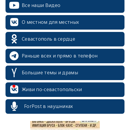
Все наши Видео
О местном для местных
Севастополь в сердце
Раньше всех и прямо в телефон
Большие темы и драмы
erid: 2SDnjcrDNw6
Живи по-севастопольски
ForPost в наушниках
erid: 2SDnjdPjgYS