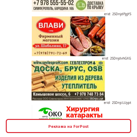
erid: 2SDnjdvhGXG
erid: 2SDnjcLUypt
Реклама на ForPost
erid: 2SDnjcrDNw6