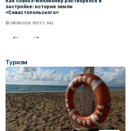
Как совхоз-миллионер растворялся в
К
застройке: история земли
н
«Севастопольского»
п
08/08/2026 18:01
842
Туризм