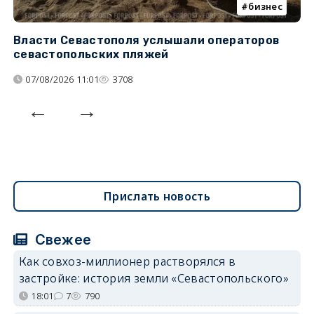
бизнес
Власти Севастополя услышали операторов
П
севастопольских пляжей
о
07/08/2026 11:01
3708
Прислать новость
Свежее
Как совхоз-миллионер растворялся в
застройке: история земли «Севастопольского»
18:01
7
790