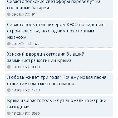
Севастопольские светофоры переведут на
солнечные батареи
09:01
7
914
Севастополь стал лидером ЮФО по падению
строительства, но с одним позитивным
нюансом
20:02
10
3728
Ханский дворец возглавил бывший
замминистра юстиции Крыма
19:00
5
8380
Любовь живёт три года? Почему новая песня
стала гимном тысяч россиянок
18:20
5
1243
Крым и Севастополь ждут аномально жаркие
выходные
18:02
8
3696