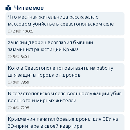
Читаемое
Что местная жительница рассказала о
массовом убийстве в севастопольском селе
21
10605
erid: 2SDnjdPjgYS
Ханский дворец возглавил бывший
замминистра юстиции Крыма
5
8401
Кого в Севастополе готовы взять на работу
для защиты города от дронов
erid: 2SDnjdvhGXG
0
7869
В севастопольском селе военнослужащий убил
военного и мирных жителей
4
7295
Крымчанин печатал боевые дроны для СБУ на
3D-принтере в своей квартире