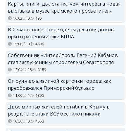
Карты, книги, два станка: чем интересна новая
выставка в музее крымского просветителя
16:02
0
196
В Севастополе повреждены десятки домов
при отражении атаки БПЛА
15:00
3
4606
Собственник «ИнтерСтроя» Евгений Кабанов
стал заслуженным строителем Севастополя
13:04
25
3189
От руин до визитной карточки города: как
преображался Приморский бульвар
11:00
1
1305
Двое мирных жителей погибли в Крыму в
результате атаки ВСУ беспилотниками
10:36
0
4653