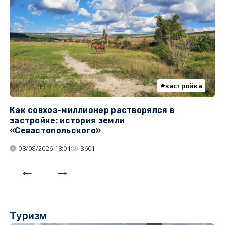
застройка
Как совхоз-миллионер растворялся в
К
застройке: история земли
н
«Севастопольского»
п
08/08/2026 18:01
3601
Туризм