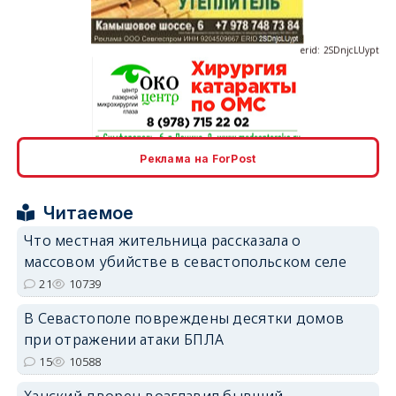
erid: 2SDnjcLUypt
erid: 2SDnjcrDNw6
Реклама на ForPost
Читаемое
Что местная жительница рассказала о
массовом убийстве в севастопольском селе
erid: 2SDnjdPjgYS
21
10739
В Севастополе повреждены десятки домов
при отражении атаки БПЛА
15
10588