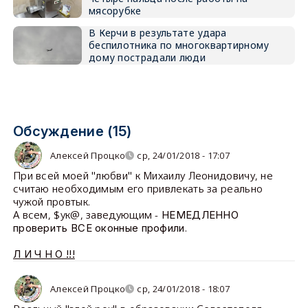
мясорубке
В Керчи в результате удара
беспилотника по многоквартирному
дому пострадали люди
Обсуждение (15)
Алексей Процко
ср, 24/01/2018 - 17:07
При всей моей "любви" к Михаилу Леонидовичу, не
считаю необходимым его привлекать за реально
чужой провтык.
А всем, $ук@, заведующим -
НЕМЕДЛЕННО
.
проверить ВСЕ оконные профили
Л И Ч Н О !!!
Алексей Процко
ср, 24/01/2018 - 18:07