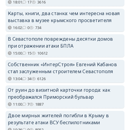
18:01
17
3616
Карты, книги, два станка: чем интересна новая
выставка в музее крымского просветителя
16:02
0
734
В Севастополе повреждены десятки домов
при отражении атаки БПЛА
15:00
15
10612
Собственник «ИнтерСтроя» Евгений Кабанов
стал заслуженным строителем Севастополя
13:04
34
6126
От руин до визитной карточки города: как
преображался Приморский бульвар
11:00
7
1887
Двое мирных жителей погибли в Крыму в
результате атаки ВСУ беспилотниками
10:36
0
8052