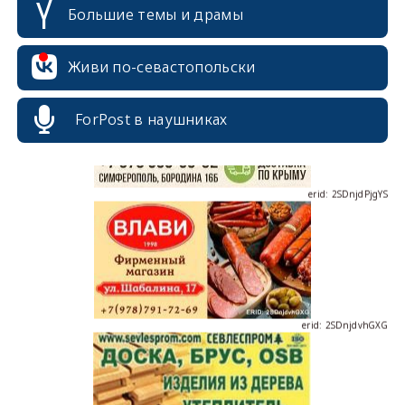
Большие темы и драмы
erid: 2SDnjcrDNw6
Живи по-севастопольски
ForPost в наушниках
erid: 2SDnjdPjgYS
erid: 2SDnjdvhGXG