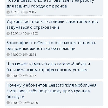
Кого в Севастополе готовы взять на работу
для защиты города от дронов
15:13
0
9347
Украинские дроны заставили севастопольцев
задуматься о страховании
20:01
10
4962
Зооконфликт в Севастополе может оставить
бездомных животных без помощи
17:02
6
3373
Что может измениться в лагере «Чайка» и
батилиманском «профессорском уголке»
20:00
5
3745
Почему у абонентов Севастополя мобильная
связь вела себя по-разному при утреннем
блэкауте
13:00
16
6430