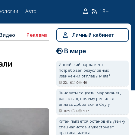
18+
нологии
Авто
Видео
Личный кабинет
Реклама
В мире
али
Индийский парламент
потребовал безусловных
извинений от главы Meta*
22:16
0
40
Виноваты соцсети: марокканец
рассказал, почему решился
вплавь добраться в Сеуту
16:59
0
577
Китай пытается остановить утечку
специалистов и ужесточает
правила выезда