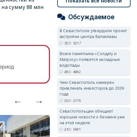
Показать все новости
 на сумму 88 млн
Обсуждаемое
В Севастополе утвердили проект
застройки центра Балаклавы
32
5217
Возле памятника «Солдату и
Матросу» появятся каскадные
водопады
период
28
4082
Чем Севастополь намерен
привлекать инвесторов до 2039
года
25
2176
Севастопольцам обещают
хорошие новости о бензине уже
на этой неделе
23
5691