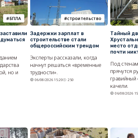
БПЛА
строительство
 заставили
Задержки зарплат в
Тайный дв
адуматься
строительстве стали
Хрустальн
общероссийским трендом
место отд
почти ник
иданием
Эксперты рассказали, когда
Под стенам
ударства
начнут решаться «временные
прячутся р
й, но и
трудности».
гравийный 
06/08/2026 15:20
250
качели.
06/08/2026 15