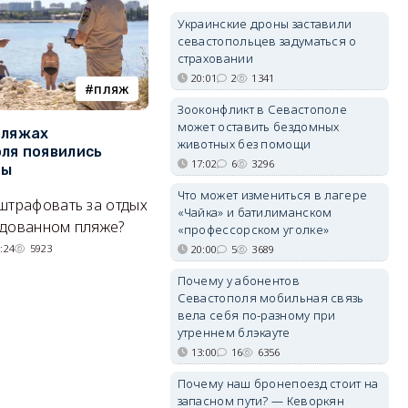
Украинские дроны заставили
севастопольцев задуматься о
страховании
20:01
2
1341
пляж
туризм
Зооконфликт в Севастополе
может оставить бездомных
пляжах
Двух москвичей на
П
животных без помощи
ля появились
сапбордах унесло от берега
о
17:02
6
3296
ры
Крыма на километр в море
б
Е
Что может измениться в лагере
штрафовать за отдых
Спасатели благополучно
«Чайка» и батилиманском
Н
удованном пляже?
вернули туристов обратно на
«профессорском уголке»
де
сушу.
:24
5923
20:00
5
3689
29/07/2026 17:03
6380
Почему у абонентов
Севастополя мобильная связь
вела себя по-разному при
утреннем блэкауте
13:00
16
6356
Почему наш бронепоезд стоит на
запасном пути? — Кеворкян