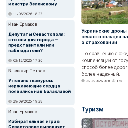
монстру Зеленскому
11/06/2026 18:23
Иван Ермаков
Украинские дроны
Депутаты Севастополя:
севастопольцев з
кто они для города —
о страховании
представители или
наблюдатели?
По сравнению с ож
компенсации от гос
03/12/2025 17:36
способ более дорого
Владимир Петров
более надежный.
Утыкано гламуром:
06/08/2026 20:01
1341
нержавеющие сердца
появились над Балаклавой
29/09/2025 19:28
Туризм
Иван Ермаков
Избирательная игра в
Севастополе выполняет