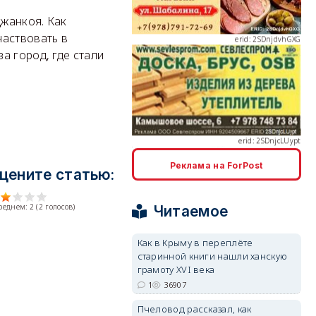
жанкоя. Как
частвовать в
а город, где стали
erid: 2SDnjcLUypt
Реклама на ForPost
цените статью:
erid: 2SDnjcrDNw6
среднем:
2
(
2
голосов)
Читаемое
Как в Крыму в переплёте
старинной книги нашли ханскую
грамоту XVI века
1
36907
erid: 2SDnjdPjgYS
Пчеловод рассказал, как