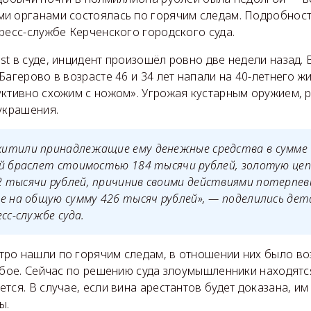
и органами состоялась по горячим следам. Подробнос
ресс-службе Керченского городского суда.
t в суде, инцидент произошёл ровно две недели назад. В
Багерово в возрасте 46 и 34 лет напали на 40-летнего ж
уктивно схожим с ножом». Угрожая кустарным оружием, 
украшения.
итили принадлежащие ему денежные средства в сумме
ой браслет стоимостью 184 тысячи рублей, золотую це
 тысячи рублей, причинив своими действиями потерпев
е на общую сумму 426 тысяч рублей», — поделились де
сс-службе суда.
ро нашли по горячим следам, в отношении них было в
збое. Сейчас по решению суда злоумышленники находятс
тся. В случае, если вина арестантов будет доказана, им
ы.