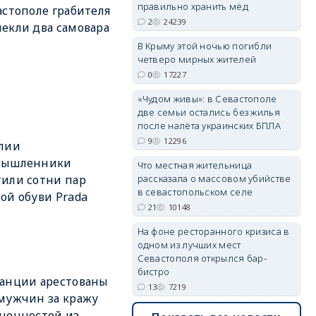
правильно хранить мёд
астополе грабителя
2
24239
екли два самовара
В Крыму этой ночью погибли
четверо мирных жителей
erid: 2SDnjdvhGXG
0
17227
«Чудом живы»: в Севастополе
две семьи остались без жилья
после налёта украинских БПЛА
9
12296
лии
мышленники
Что местная жительница
рассказала о массовом убийстве
или сотни пар
в севастопольском селе
ой обуви Prada
21
10148
На фоне ресторанного кризиса в
одном из лучших мест
Севастополя открылся бар-
бистро
анции арестованы
13
7219
мужчин за кражу
ценностей из