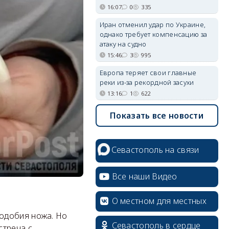
16:07
0
335
Иран отменил удар по Украине,
однако требует компенсацию за
атаку на судно
15:46
3
995
Европа теряет свои главные
реки из-за рекордной засухи
13:16
1
622
Показать все новости
Севастополь на связи
Все наши Видео
О местном для местных
одобия ножа. Но
Севастополь в сердце
стреча с