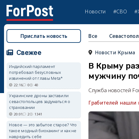
Новости
#СВО
#
Прислать новость
Все
Севастопол
Свежее
Новости Крыма
В Крыму ра
Индийский парламент
потребовал безусловных
мужчину по
извинений от главы Meta*
22:16
0
40
Служба новостей Fo
Украинские дроны заставили
севастопольцев задуматься о
Грабителей нашли п
страховании
20:01
2
1341
Новое — это забытое старое? Что
такое модный биохакинг и как не
навредить себе