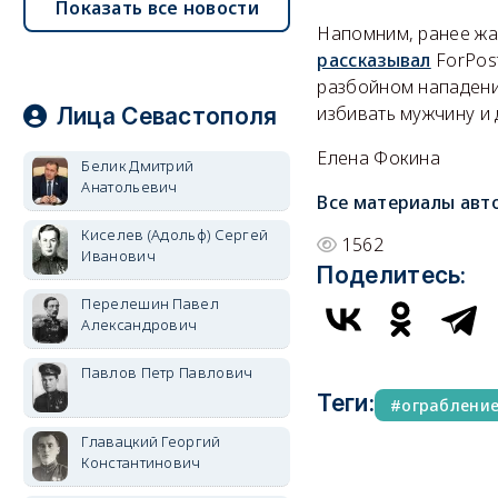
Показать все новости
Напомним, ранее жа
рассказывал
ForPos
разбойном нападении
избивать мужчину и 
Лица Севастополя
Елена Фокина
Белик Дмитрий
Анатольевич
Все материалы авт
Киселев (Адольф) Сергей
1562
Иванович
Поделитесь:
Перелешин Павел
Александрович
Павлов Петр Павлович
Теги:
ограблени
Главацкий Георгий
Константинович