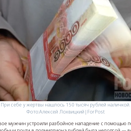
При себе у жертвы нашлось 150 тысяч рублей наличкой.
Фото:
Алексей Лохвицкий|ForPost
вое мужчин устроили разбойное нападение с помощью п
 добычи почти в полмиллиона рублей была недолгой — в