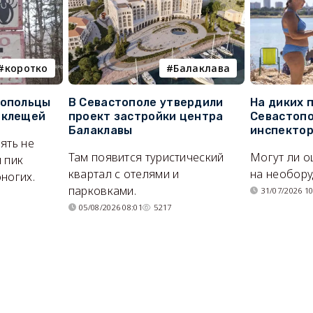
коротко
Балаклава
топольцы
В Севастополе утвердили
На диких 
 клещей
проект застройки центра
Севастопо
Балаклавы
инспекто
ять не
Там появится туристический
Могут ли о
 пик
квартал с отелями и
на необор
ногих.
парковками.
31/07/2026 10
05/08/2026 08:01
5217