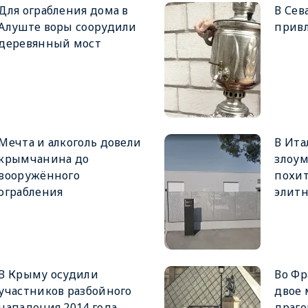
Для ограбления дома в
В Сев
Алуште воры соорудили
привл
деревянный мост
Мечта и алкоголь довели
В Ита
крымчанина до
злоу
вооружённого
похит
ограбления
элитн
В Крыму осудили
Во Фр
участников разбойного
двое 
нападения 2014 года
драго