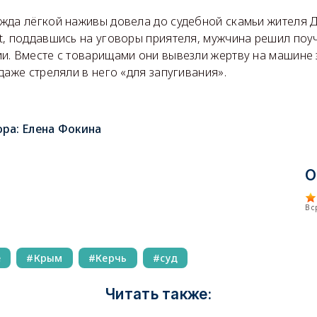
жда лёгкой наживы довела до судебной скамьи жителя Д
t, поддавшись на уговоры приятеля, мужчина решил поу
. Вместе с товарищами они вывезли жертву на машине з
даже стреляли в него «для запугивания».
ора:
Елена Фокина
О
В 
е
Крым
Керчь
суд
Читать также: