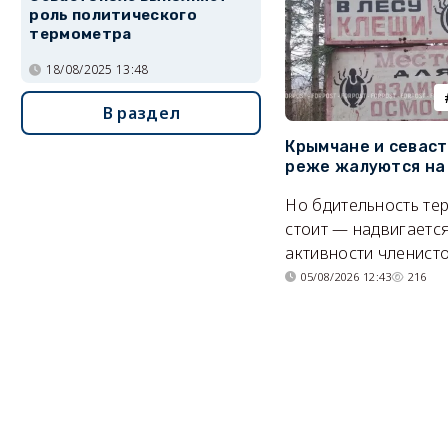
роль политического
термометра
18/08/2025 13:48
В раздел
Крымчане и севас
реже жалуются на
Но бдительность тер
стоит — надвигается
активности членисто
05/08/2026 12:43
216