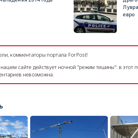
Лувра
евро
ли, комментаторы портала ForPost!
на нашем сайте действует ночной "режим тишины": в этот 
ентариев невозможна.
ь