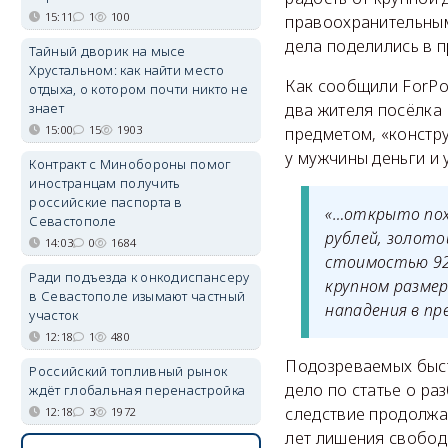
15:11
1
100
правоохранительным
дела поделились в п
Тайный дворик на мысе
Хрустальном: как найти место
Как сообщили ForPos
отдыха, о котором почти никто не
знает
два жителя посёлка 
15:00
15
1903
предметом, «констр
у мужчины деньги и 
Контракт с Минобороны помог
иностранцам получить
российские паспорта в
«…открыто пох
Севастополе
рублей, золот
14:03
0
1684
стоимостью 92
Ради подъезда к онкодиспансеру
крупном размер
в Севастополе изымают частный
нападения в пре
участок
12:18
1
480
Подозреваемых быст
Российский топливный рынок
дело по статье о ра
ждёт глобальная перенастройка
следствие продолжае
12:18
3
1972
лет лишения свобод