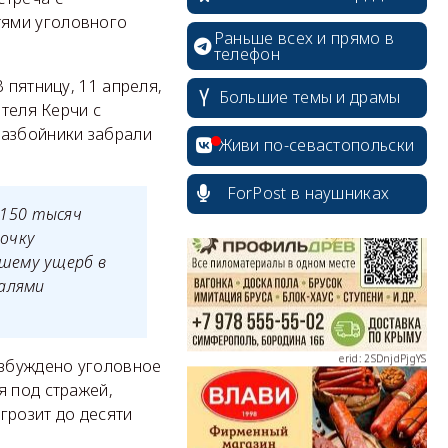
тями уголовного
Раньше всех и прямо в
телефон
 пятницу, 11 апреля,
Большие темы и драмы
ителя Керчи с
erid: 2SDnjcrDNw6
разбойники забрали
Живи по-севастопольски
ForPost в наушниках
 150 тысяч
почку
шему ущерб в
erid: 2SDnjdPjgYS
талями
озбуждено уголовное
я под стражей,
 грозит до десяти
erid: 2SDnjdvhGXG