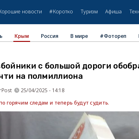
Хорошие новости
#Коротко
Туризм
Афиша
Тех
ь
Россия
В мире
#Фотореп
Крым
збойники с большой дороги обобр
чти на полмиллиона
rPost
25/04/2025 - 14:18
о горячим следам и теперь будут судить.