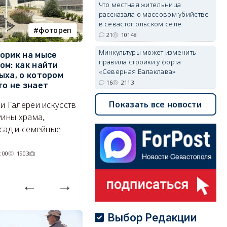
Что местная жительница
рассказала о массовом убийстве
в севастопольском селе
фотореп
работа
21
10148
Минкультуры может изменить
орик на мысе
Где в Севастополе можно
М
правила стройки у форта
ом: как найти
заработать 100 тысяч в
и
«Северная Балаклава»
ыха, о котором
месяц
ф
16
2113
то не знает
Б
А где — несоизмеримо меньше.
Показать все новости
и Галереи искусств
«
06/08/2026 10:02
3559
уины храма,
«
сад и семейные
пр
:00
1903
Выбор Редакции