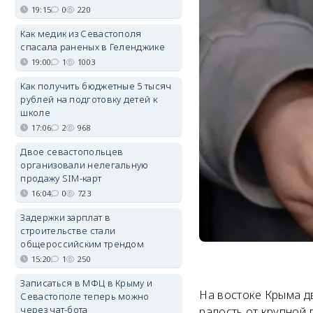
19:15
0
220
Как медик из Севастополя
спасала раненых в Геленджике
19:00
1
1003
Как получить бюджетные 5 тысяч
рублей на подготовку детей к
школе
17:06
2
968
Двое севастопольцев
организовали нелегальную
продажу SIM-карт
16:04
0
723
Задержки зарплат в
строительстве стали
общероссийским трендом
15:20
1
250
Записаться в МФЦ в Крыму и
На востоке Крыма д
Севастополе теперь можно
через чат-бота
радость от крупной