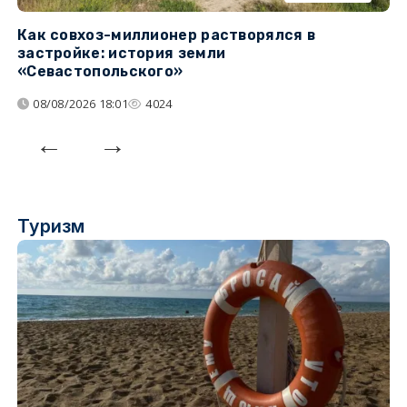
Как совхоз-миллионер растворялся в
К
застройке: история земли
н
«Севастопольского»
п
08/08/2026 18:01
4024
Туризм