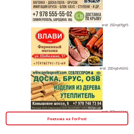
erid: 2SDnjdPjgYS
erid: 2SDnjdvhGXG
erid: 2SDnjcLUypt
Реклама на ForPost
erid: 2SDnjcrDNw6