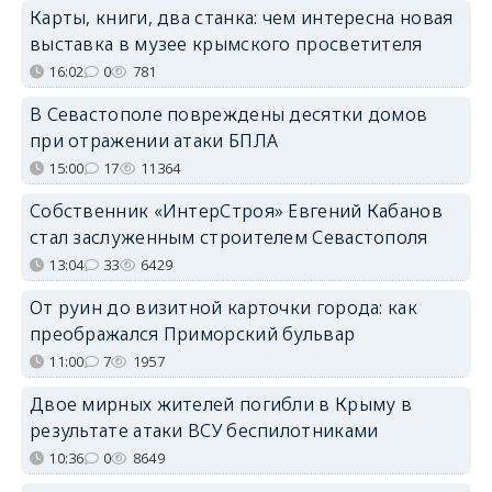
Карты, книги, два станка: чем интересна новая
выставка в музее крымского просветителя
16:02
0
781
В Севастополе повреждены десятки домов
при отражении атаки БПЛА
15:00
17
11364
Собственник «ИнтерСтроя» Евгений Кабанов
стал заслуженным строителем Севастополя
13:04
33
6429
От руин до визитной карточки города: как
преображался Приморский бульвар
11:00
7
1957
Двое мирных жителей погибли в Крыму в
результате атаки ВСУ беспилотниками
10:36
0
8649