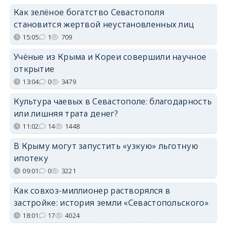
Как зелёное богатство Севастополя
становится жертвой неустановленных лиц
15:05
1
709
Учёные из Крыма и Кореи совершили научное
открытие
13:04
0
3479
Культура чаевых в Севастополе: благодарность
или лишняя трата денег?
11:02
14
1448
В Крыму могут запустить «узкую» льготную
ипотеку
09:01
0
3221
Как совхоз-миллионер растворялся в
застройке: история земли «Севастопольского»
18:01
17
4024