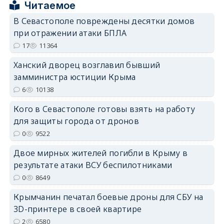
Читаемое
В Севастополе повреждены десятки домов
при отражении атаки БПЛА
17
11364
Ханский дворец возглавил бывший
erid: 2SDnjdPjgYS
замминистра юстиции Крыма
6
10138
Кого в Севастополе готовы взять на работу
для защиты города от дронов
0
9522
erid: 2SDnjdvhGXG
Двое мирных жителей погибли в Крыму в
результате атаки ВСУ беспилотниками
0
8649
Крымчанин печатал боевые дроны для СБУ на
3D-принтере в своей квартире
2
6580