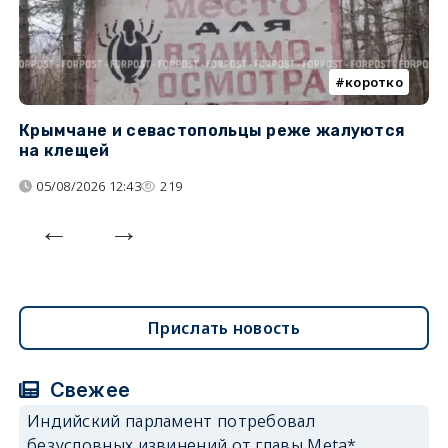
коротко
Крымчане и севастопольцы реже жалуются
В
на клещей
ц
05/08/2026 12:43
219
Прислать новость
Свежее
Индийский парламент потребовал
безусловных извинений от главы Meta*