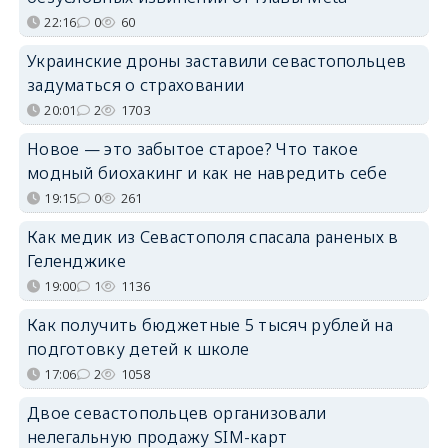
22:16
0
60
Украинские дроны заставили севастопольцев
задуматься о страховании
20:01
2
1703
Новое — это забытое старое? Что такое
модный биохакинг и как не навредить себе
19:15
0
261
Как медик из Севастополя спасала раненых в
Геленджике
19:00
1
1136
Как получить бюджетные 5 тысяч рублей на
подготовку детей к школе
17:06
2
1058
Двое севастопольцев организовали
нелегальную продажу SIM-карт