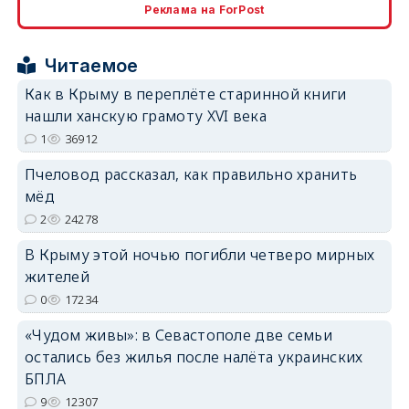
Реклама на ForPost
erid: 2SDnjcrDNw6
Читаемое
Как в Крыму в переплёте старинной книги
нашли ханскую грамоту XVI века
1
36912
erid: 2SDnjdPjgYS
Пчеловод рассказал, как правильно хранить
мёд
2
24278
В Крыму этой ночью погибли четверо мирных
жителей
erid: 2SDnjdvhGXG
0
17234
«Чудом живы»: в Севастополе две семьи
остались без жилья после налёта украинских
БПЛА
9
12307