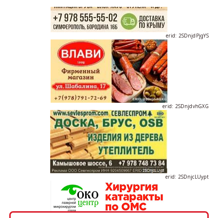
erid: 2SDnjdPjgYS
erid: 2SDnjdvhGXG
erid: 2SDnjcLUypt