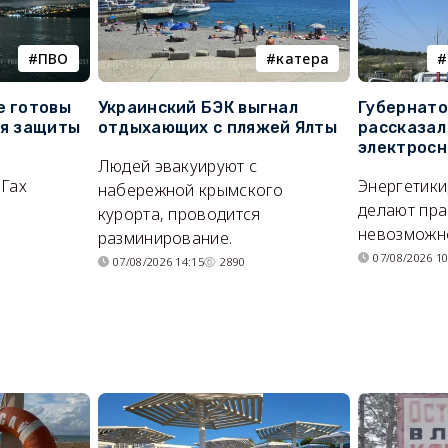
ПВО
катера
е готовы
Украинский БЭК выгнал
Губернато
ля защиты
отдыхающих с пляжей Ялты
рассказал
электросн
Людей эвакуируют с
ОГах
Энергетики
набережной крымского
делают пра
курорта, проводится
невозможн
разминирование.
07/08/2026 10
07/08/2026 14:15
2890