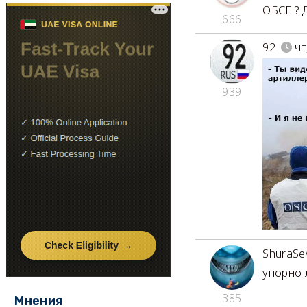
ОБСЕ ? 
666
92
чт
939
ShuraSe
упорно 
385
Мнения