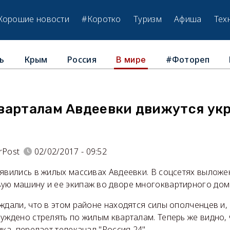
Хорошие новости
#Коротко
Туризм
Афиша
Тех
ь
Крым
Россия
#Фотореп
В мире
варталам Авдеевки движутся ук
rPost
02/02/2017 - 09:52
явились в жилых массивах Авдеевки. В соцсетях выложе
ую машину и ее экипаж во дворе многоквартирного дом
ждали, что в этом районе находятся силы ополченцев и,
уждено стрелять по жилым кварталам. Теперь же видно, 
ика, передает телеканал "Россия 24".