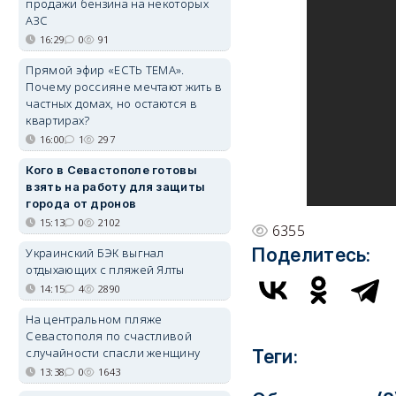
продажи бензина на некоторых
АЗС
16:29
0
91
Прямой эфир «ЕСТЬ ТЕМА».
Почему россияне мечтают жить в
частных домах, но остаются в
квартирах?
16:00
1
297
Кого в Севастополе готовы
взять на работу для защиты
города от дронов
15:13
0
2102
6355
Поделитесь:
Украинский БЭК выгнал
отдыхающих с пляжей Ялты
14:15
4
2890
На центральном пляже
Севастополя по счастливой
случайности спасли женщину
Теги:
13:38
0
1643