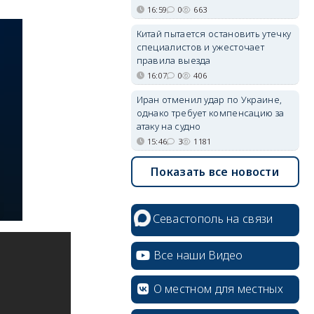
16:59
0
663
Китай пытается остановить утечку
специалистов и ужесточает
правила выезда
16:07
0
406
Иран отменил удар по Украине,
однако требует компенсацию за
атаку на судно
15:46
3
1181
Показать все новости
Севастополь на связи
Все наши Видео
О местном для местных