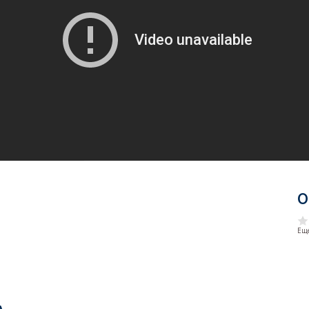
О
Еще