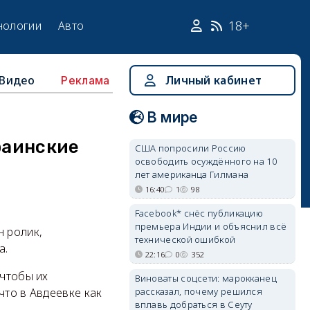
18+
нологии
Авто
Видео
Личный кабинет
Реклама
В мире
раинские
США попросили Россию
освободить осуждённого на 10
лет американца Гилмана
16:40
1
98
Facebook* снёс публикацию
премьера Индии и объяснил всё
н ролик,
технической ошибкой
а.
22:16
0
352
 чтобы их
Виноваты соцсети: марокканец
рассказал, почему решился
что в Авдеевке как
вплавь добраться в Сеуту