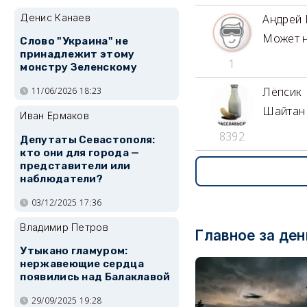
Денис Канаев
Андрей
Может н
Слово "Украина" не
принадлежит этому
1
монстру Зеленскому
Лёпсик
11/06/2026 18:23
Шайтан тр
Иван Ермаков
8392
Депутаты Севастополя:
кто они для города —
представители или
наблюдатели?
03/12/2025 17:36
Владимир Петров
Главное за ден
Утыкано гламуром:
нержавеющие сердца
появились над Балаклавой
29/09/2025 19:28