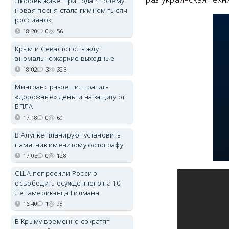
Любовь живёт три года? Почему
новая песня стала гимном тысяч
россиянок
18:20
0
56
Крым и Севастополь ждут
аномально жаркие выходные
18:02
3
323
Минтранс разрешил тратить
«дорожные» деньги на защиту от
БПЛА
17:18
0
60
В Алупке планируют установить
памятник именитому фотографу
17:05
0
128
США попросили Россию
освободить осуждённого на 10
лет американца Гилмана
16:40
1
98
В Крыму временно сократят