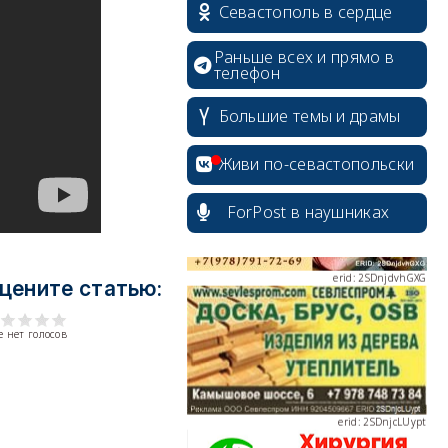
Севастополь в сердце
Раньше всех и прямо в
телефон
Большие темы и драмы
Живи по-севастопольски
erid: 2SDnjcrDNw6
ForPost в наушниках
цените статью:
erid: 2SDnjdPjgYS
 нет голосов