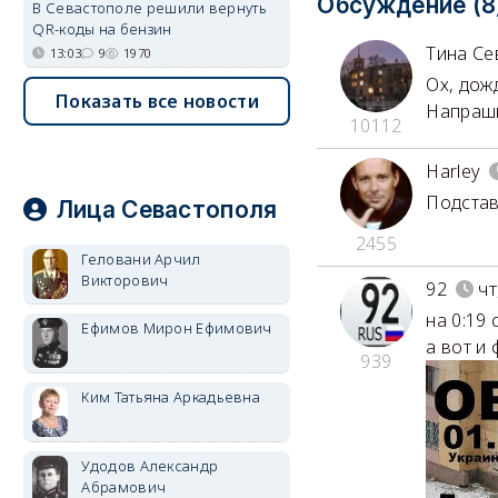
Обсуждение (8
В Севастополе решили вернуть
QR-коды на бензин
Тина Се
13:03
9
1970
Ох, дож
Показать все новости
Напраши
10112
Harley
Подстав
Лица Севастополя
2455
Геловани Арчил
Викторович
92
чт
на 0:19 
Ефимов Мирон Ефимович
а вот и 
939
Ким Татьяна Аркадьевна
Удодов Александр
Абрамович