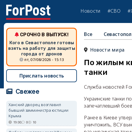
Новости
#СВО
#
Все
Севастопол
СРОЧНО В ВЫПУСК!
Кого в Севастополе готовы
взять на работу для защиты
Новости мира
города от дронов
пт, 07/08/2026 - 15:13
По жилым к
танки
Прислать новость
Служба новостей Fo
Свежее
Украинские танки по
Ханский дворец возглавил
запечатлевший боев
бывший замминистра юстиции
Крыма
Ранее в Киеве утвер
19:00
0
10
уничтожить, ВСУ вын
раз украинская техн