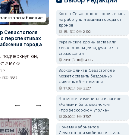
Выбор Редакции
Кого в Севастополе готовы взять
электроснабжение
пляж
на работу для защиты города от
дронов
15:13
0
2102
р Севастополя
Почему меры поддержки не
У
 о перспективах
коснулись операторов
с
Украинские дроны заставили
абжения города
пляжей
о
севастопольцев задуматься о
страховании
, подчеркнул он,
Предприниматели не
П
20:01
10
4305
ктически
исключают техническую
к
ое.
ошибку, но это не точно.
сп
Зооконфликт в Севастополе
может оставить бездомных
б
:13
3587
07/08/2026 08:02
1171
животных без помощи
17:02
6
3327
Что может измениться в лагере
«Чайка» и батилиманском
«профессорском уголке»
20:00
5
3707
Почему у абонентов
Севастополя мобильная связь