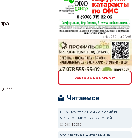
erid: 2SDnjdvhGXG
пра.
erid: 2SDnjcLUypt
Реклама на ForPost
ют???
erid: 2SDnjcrDNw6
Читаемое
В Крыму этой ночью погибли
четверо мирных жителей
0
17393
Что местная жительница