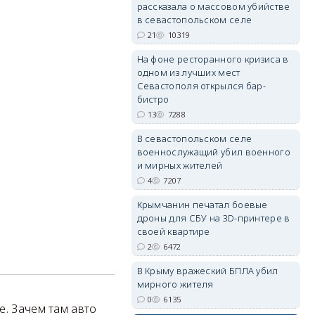
erid: 2SDnjdPjgYS
рассказала о массовом убийстве
в севастопольском селе
21
10319
На фоне ресторанного кризиса в
одном из лучших мест
Севастополя открылся бар-
бистро
erid: 2SDnjdvhGXG
13
7288
В севастопольском селе
военнослужащий убил военного
и мирных жителей
4
7207
Крымчанин печатал боевые
дроны для СБУ на 3D-принтере в
своей квартире
2
6472
В Крыму вражеский БПЛА убил
мирного жителя
0
6135
е. Зачем там авто