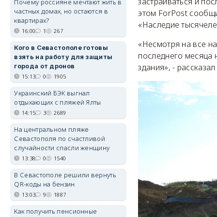
застраиваться и пос
Почему россияне мечтают жить в
частных домах, но остаются в
этом ForPost сообщ
квартирах?
«Наследие тысячеле
16:00
1
267
«Несмотря на все на
Кого в Севастополе готовы
последнего месяца 
взять на работу для защиты
города от дронов
здания», - рассказал
15:13
0
1905
Украинский БЭК выгнал
отдыхающих с пляжей Ялты
14:15
3
2689
На центральном пляже
Севастополя по счастливой
случайности спасли женщину
13:38
0
1540
В Севастополе решили вернуть
QR-коды на бензин
13:03
9
1887
Как получить пенсионные