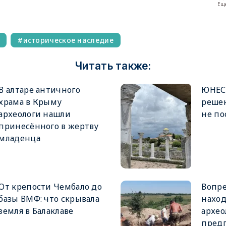
Еще
историческое наследие
Читать также:
В алтаре античного
ЮНЕС
храма в Крыму
решен
археологи нашли
не по
принесённого в жертву
младенца
От крепости Чембало до
Вопре
базы ВМФ: что скрывала
наход
земля в Балаклаве
архео
пред