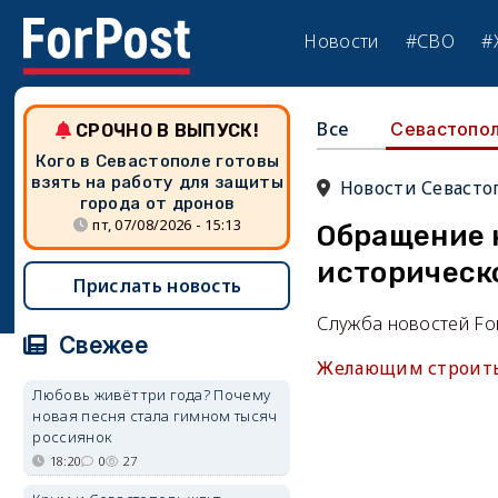
Новости
#СВО
#
Все
Севастопо
СРОЧНО В ВЫПУСК!
Кого в Севастополе готовы
взять на работу для защиты
Новости Севасто
города от дронов
пт, 07/08/2026 - 15:13
Обращение 
историческо
Прислать новость
Служба новостей Fo
Свежее
Желающим строить 
Любовь живёт три года? Почему
новая песня стала гимном тысяч
россиянок
18:20
0
27