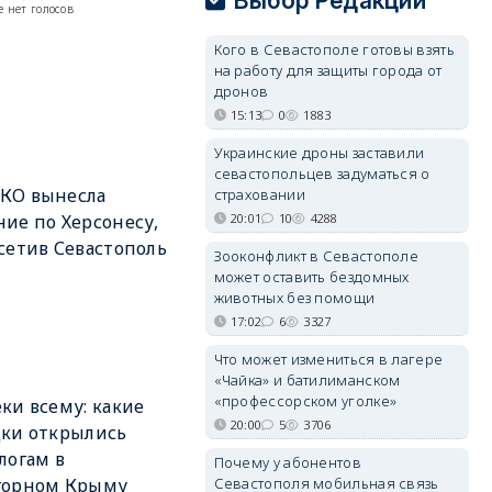
Выбор Редакции
 нет голосов
Кого в Севастополе готовы взять
на работу для защиты города от
дронов
15:13
0
1883
Украинские дроны заставили
севастопольцев задуматься о
КО вынесла
страховании
20:01
10
4288
ие по Херсонесу,
сетив Севастополь
Зооконфликт в Севастополе
может оставить бездомных
животных без помощи
17:02
6
3327
Что может измениться в лагере
«Чайка» и батилиманском
«профессорском уголке»
ки всему: какие
20:00
5
3706
ки открылись
логам в
Почему у абонентов
Севастополя мобильная связь
горном Крыму