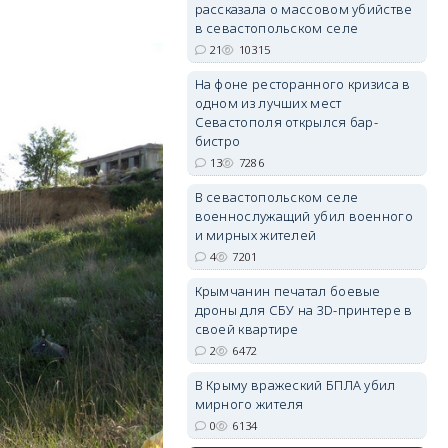
рассказала о массовом убийстве
в севастопольском селе
21
10315
На фоне ресторанного кризиса в
одном из лучших мест
erid: 2SDnjdvhGXG
Севастополя открылся бар-
бистро
13
7286
В севастопольском селе
военнослужащий убил военного
и мирных жителей
4
7201
Крымчанин печатал боевые
дроны для СБУ на 3D-принтере в
своей квартире
2
6472
В Крыму вражеский БПЛА убил
мирного жителя
0
6134