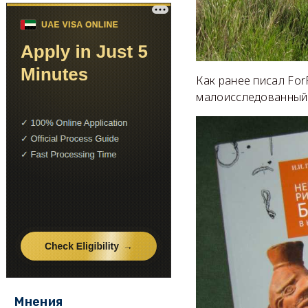
Как ранее писал For
малоисследованный 
Мнения