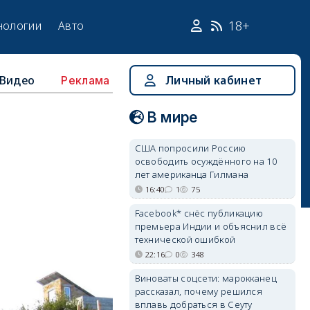
18+
нологии
Авто
Видео
Личный кабинет
Реклама
В мире
США попросили Россию
освободить осуждённого на 10
лет американца Гилмана
16:40
1
75
Facebook* снёс публикацию
премьера Индии и объяснил всё
технической ошибкой
22:16
0
348
Виноваты соцсети: марокканец
рассказал, почему решился
вплавь добраться в Сеуту