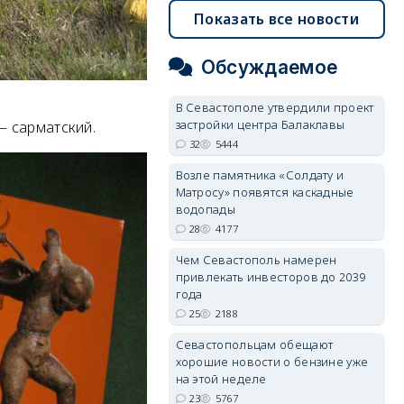
Показать все новости
Обсуждаемое
В Севастополе утвердили проект
застройки центра Балаклавы
— сарматский.
32
5444
Возле памятника «Солдату и
Матросу» появятся каскадные
водопады
28
4177
Чем Севастополь намерен
привлекать инвесторов до 2039
года
25
2188
Севастопольцам обещают
хорошие новости о бензине уже
на этой неделе
23
5767