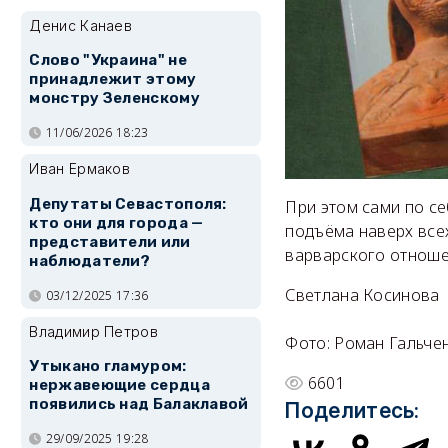
Денис Канаев
Слово "Украина" не
принадлежит этому
монстру Зеленскому
11/06/2026 18:23
Иван Ермаков
Депутаты Севастополя:
При этом сами по се
кто они для города —
подъёма наверх все
представители или
варварского отноше
наблюдатели?
Светлана Косинова
03/12/2025 17:36
Владимир Петров
Фото: Роман Гальче
Утыкано гламуром:
6601
нержавеющие сердца
появились над Балаклавой
Поделитесь:
29/09/2025 19:28