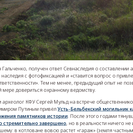
 Гальченко, получен ответ Севнаследия о составлении 
 наследия с фотофиксацией и «ставится вопрос о привл
тветственности». Тем не менее, предыдущий опыт не по
й мере довериться охранному ведомству.
и археолог КФУ Сергей Мульд на встрече общественник
димиром Путиным привёл
Усть-Бельбекский могильник к
ожения памятников истории
. После этого годами тяну
о стремительно завершено
, но в реальности ничего не
дшему: в котловане вовсю растет «гараж» (земля частны