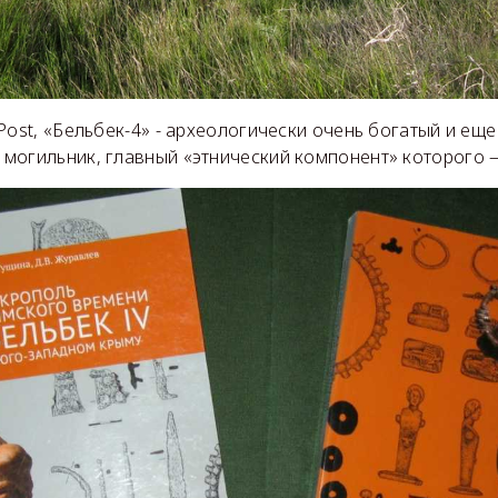
Post, «Бельбек-4» - археологически очень богатый и еще
могильник, главный «этнический компонент» которого 