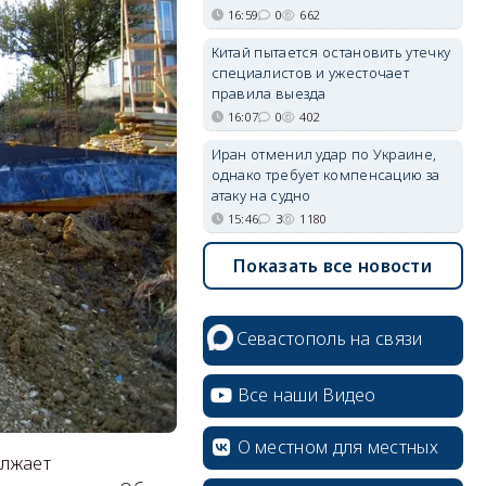
16:59
0
662
Китай пытается остановить утечку
специалистов и ужесточает
правила выезда
16:07
0
402
Иран отменил удар по Украине,
однако требует компенсацию за
атаку на судно
15:46
3
1180
Показать все новости
Севастополь на связи
Все наши Видео
О местном для местных
олжает