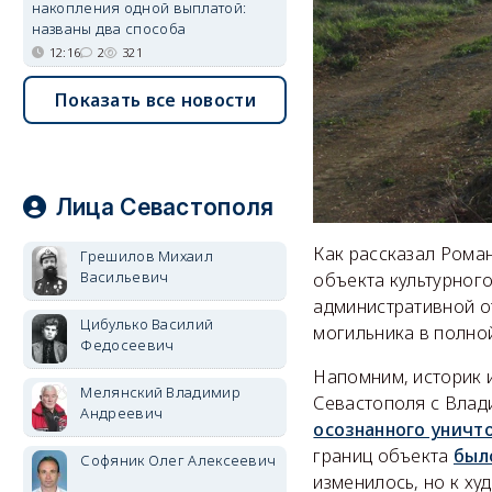
накопления одной выплатой:
названы два способа
12:16
2
321
Показать все новости
Лица Севастополя
Как рассказал Роман
Грешилов Михаил
Васильевич
объекта культурного
административной о
Цибулько Василий
могильника в полно
Федосеевич
Напомним, историк 
Мелянский Владимир
Севастополя с Вла
Андреевич
осознанного уничт
границ объекта
был
Софяник Олег Алексеевич
изменилось, но к ху