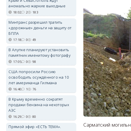
Крым и Севастополь ждут
аномально жаркие выходные
18:02
2
183
Минтранс разрешил тратить
«дорожные» деньги на защиту от
БПЛА
17:18
0
49
В Алупке планируют установить
памятник именитому фотографу
17:05
0
98
США попросили Россию
освободить осуждённого на 10
лет американца Гилмана
16:40
1
76
В Крыму временно сократят
продажи бензина на некоторых
АЗС
16:29
0
80
Сарматский могильн
Прямой эфир «ЕСТЬ ТЕМА».