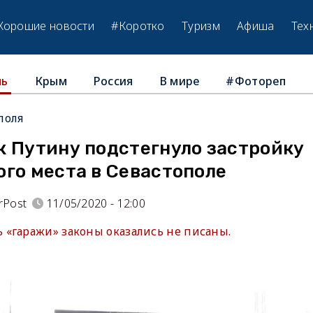
Хорошие новости
#Коротко
Туризм
Афиша
Тех
Крым
Россия
В мире
#Фотореп
ль
поля
к Путину подстегнуло застройку
го места в Севастополе
rPost
11/05/2020 - 12:00
«гаражи» законы оказались не писаны.