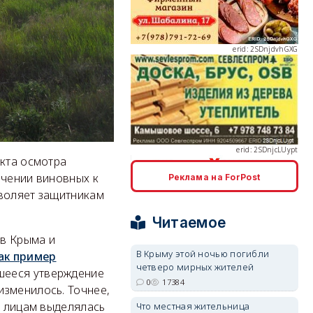
erid: 2SDnjcLUypt
акта осмотра
ечении виновных к
Реклама на ForPost
erid: 2SDnjcrDNw6
зволяет защитникам
Читаемое
ов Крыма и
В Крыму этой ночью погибли
ак пример
четверо мирных жителей
вшееся утверждение
0
17384
erid: 2SDnjdPjgYS
 изменилось. Точнее,
м лицам выделялась
Что местная жительница