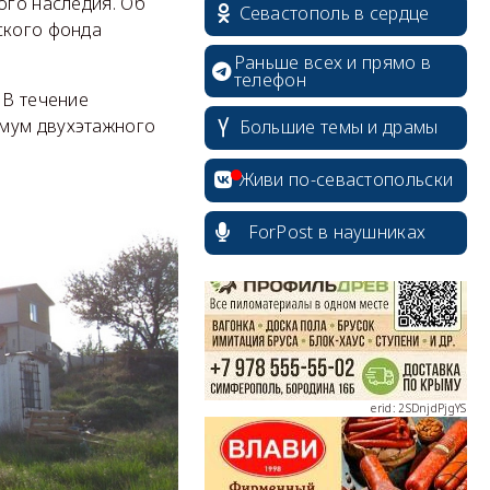
ого наследия. Об
Севастополь в сердце
ского фонда
Раньше всех и прямо в
телефон
 В течение
имум двухэтажного
Большие темы и драмы
erid: 2SDnjcrDNw6
Живи по-севастопольски
ForPost в наушниках
erid: 2SDnjdPjgYS
erid: 2SDnjdvhGXG