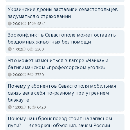
Украинские дроны заставили севастопольцев
задуматься о страховании
20:01
10
4841
Зооконфликт в Севастополе может оставить
бездомных животных без помощи
17:02
6
3360
Что может измениться в лагере «Чайка» и
батилиманском «профессорском уголке»
20:00
5
3730
Почему у абонентов Севастополя мобильная
связь вела себя по-разному при утреннем
блэкауте
13:00
16
6420
Почему наш бронепоезд стоит на запасном
пути? — Кеворкян объяснил, зачем России