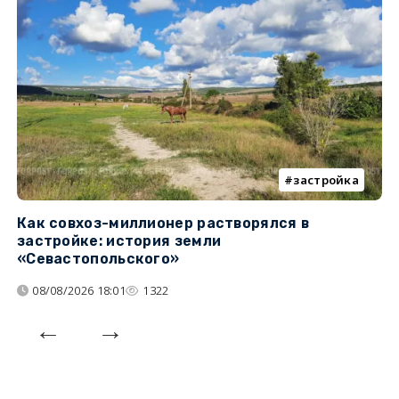
застройка
Как совхоз-миллионер растворялся в
К
застройке: история земли
н
«Севастопольского»
п
08/08/2026 18:01
1322