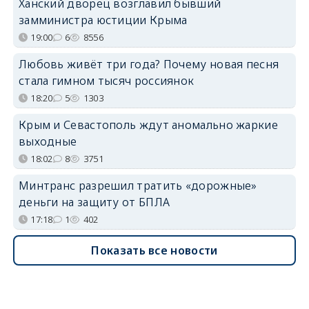
Ханский дворец возглавил бывший
замминистра юстиции Крыма
19:00
6
8556
Любовь живёт три года? Почему новая песня
стала гимном тысяч россиянок
18:20
5
1303
Крым и Севастополь ждут аномально жаркие
выходные
18:02
8
3751
Минтранс разрешил тратить «дорожные»
деньги на защиту от БПЛА
17:18
1
402
Показать все новости