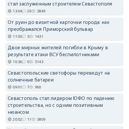
стал заслуженным строителем Севастополя
13:04
29
3849
От руин до визитной карточки города: как
преображался Приморский бульвар
11:00
3
1431
Двое мирных жителей погибли в Крыму в
результате атаки ВСУ беспилотниками
10:36
0
5143
Севастопольские светофоры переведут на
солнечные батареи
09:01
7
960
Севастополь стал лидером ЮФО по падению
строительства, но с одним позитивным
нюансом
20:02
11
3809