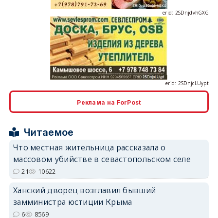
erid: 2SDnjcLUypt
Реклама на ForPost
erid: 2SDnjcrDNw6
Читаемое
Что местная жительница рассказала о
массовом убийстве в севастопольском селе
21
10622
Ханский дворец возглавил бывший
erid: 2SDnjdPjgYS
замминистра юстиции Крыма
6
8569