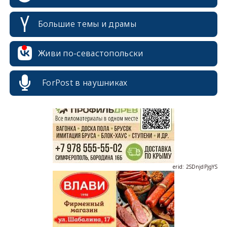
Большие темы и драмы
Живи по-севастопольски
erid: 2SDnjcrDNw6
ForPost в наушниках
erid: 2SDnjdPjgYS
erid: 2SDnjdvhGXG