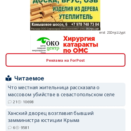
erid: 2SDnjcLUypt
Реклама на ForPost
erid: 2SDnjcrDNw6
Читаемое
Что местная жительница рассказала о
массовом убийстве в севастопольском селе
21
10698
erid: 2SDnjdPjgYS
Ханский дворец возглавил бывший
замминистра юстиции Крыма
6
9581