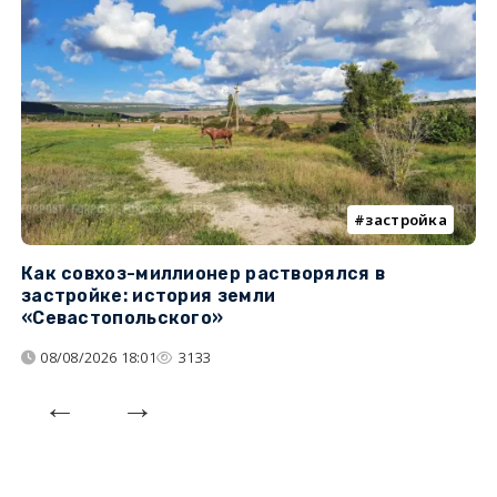
застройка
Как совхоз-миллионер растворялся в
К
застройке: история земли
н
«Севастопольского»
п
08/08/2026 18:01
3133