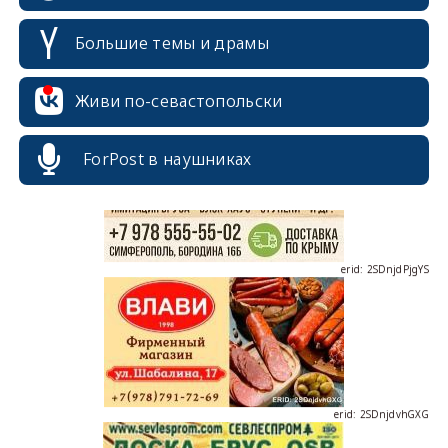
Большие темы и драмы
erid: 2SDnjcrDNw6
Живи по-севастопольски
ForPost в наушниках
erid: 2SDnjdPjgYS
erid: 2SDnjdvhGXG