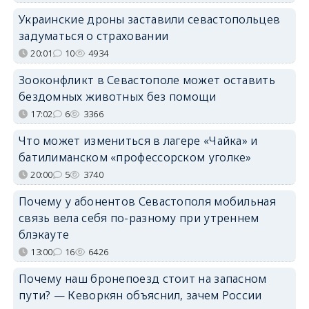
Украинские дроны заставили севастопольцев
задуматься о страховании
20:01
10
4934
Зооконфликт в Севастополе может оставить
бездомных животных без помощи
17:02
6
3366
Что может измениться в лагере «Чайка» и
батилиманском «профессорском уголке»
20:00
5
3740
Почему у абонентов Севастополя мобильная
связь вела себя по-разному при утреннем
блэкауте
13:00
16
6426
Почему наш бронепоезд стоит на запасном
пути? — Кеворкян объяснил, зачем России