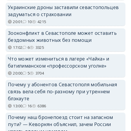
Украинские дроны заставили севастопольцев
задуматься о страховании
20:01
10
4215
Зооконфликт в Севастополе может оставить
бездомных животных без помощи
17:02
6
3325
Что может измениться в лагере «Чайка» и
батилиманском «профессорском уголке»
20:00
5
3704
Почему у абонентов Севастополя мобильная
связь вела себя по-разному при утреннем
блэкауте
13:00
16
6386
Почему наш бронепоезд стоит на запасном
пути? — Кеворкян объяснил, зачем России