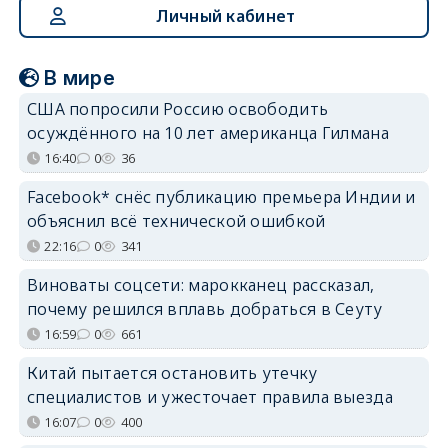
Личный кабинет
В мире
США попросили Россию освободить
осуждённого на 10 лет американца Гилмана
16:40
0
36
Facebook* снёс публикацию премьера Индии и
объяснил всё технической ошибкой
22:16
0
341
Виноваты соцсети: марокканец рассказал,
почему решился вплавь добраться в Сеуту
16:59
0
661
Китай пытается остановить утечку
специалистов и ужесточает правила выезда
16:07
0
400