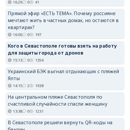
16:29
0
41
Прямой эфир «ЕСТЬ ТЕМА». Почему россияне
мечтают жить в частных домах, но остаются в
квартирах?
16:00
0
197
Кого в Севастополе готовы взять на работу
для защиты города от дронов
15:13
0
1354
Украинский БЭК выгнал отдыхающих с пляжей
Ялты
14:15
2
1938
На центральном пляже Севастополя по
счастливой случайности спасли женщину
13:38
0
1231
В Севастополе решили вернуть QR-коды на
бензин