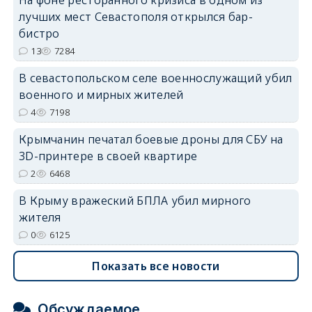
На фоне ресторанного кризиса в одном из
лучших мест Севастополя открылся бар-
бистро
13
7284
В севастопольском селе военнослужащий убил
erid: 2SDnjdvhGXG
военного и мирных жителей
4
7198
Крымчанин печатал боевые дроны для СБУ на
3D-принтере в своей квартире
2
6468
В Крыму вражеский БПЛА убил мирного
жителя
0
6125
Показать все новости
Обсуждаемое