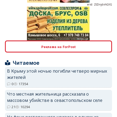
erid: 2SDnjcLUypt
Реклама на ForPost
Читаемое
В Крыму этой ночью погибли четверо мирных
erid: 2SDnjcrDNw6
жителей
0
17354
Что местная жительница рассказала о
массовом убийстве в севастопольском селе
21
10294
erid: 2SDnjdPjgYS