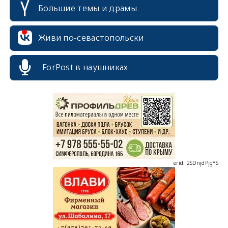
Большие темы и драмы
Живи по-севастопольски
ForPost в наушниках
erid: 2SDnjcrDNw6
erid: 2SDnjdPjgYS
erid: 2SDnjdvhGXG