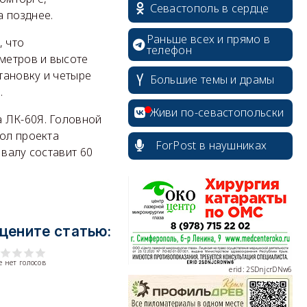
Севастополь в сердце
а позднее.
Раньше всех и прямо в
, что
телефон
 метров и высоте
erid: 2SDnjdvhGXG
тановку и четыре
Большие темы и драмы
.
Живи по-севастопольски
а ЛК-60Я. Головной
кол проекта
ForPost в наушниках
 валу составит 60
erid: 2SDnjcLUypt
цените статью:
 нет голосов
erid: 2SDnjcrDNw6