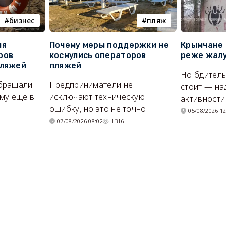
бизнес
пляж
ля
Почему меры поддержки не
Крымчане 
ров
коснулись операторов
реже жалу
пляжей
пляжей
Но бдитель
бращали
Предприниматели не
стоит — на
му еще в
исключают техническую
активности
ошибку, но это не точно.
05/08/2026 12
07/08/2026 08:02
1316