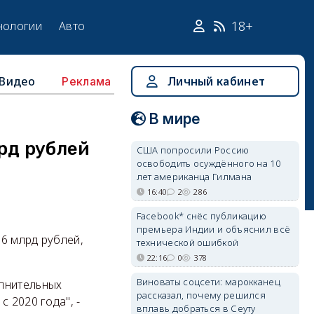
18+
нологии
Авто
Видео
Личный кабинет
Реклама
В мире
рд рублей
США попросили Россию
освободить осуждённого на 10
лет американца Гилмана
16:40
2
286
Facebook* снёс публикацию
премьера Индии и объяснил всё
6 млрд рублей,
технической ошибкой
22:16
0
378
Виноваты соцсети: марокканец
олнительных
рассказал, почему решился
 2020 года", -
вплавь добраться в Сеуту