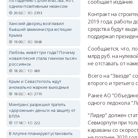
по падению строительства, но с
сообщает издание.
одним позитивным нюансом
20:02
3
2393
Контракт на строите
2019 года; работы д
Ханский дворец возглавил
средства будут выде
бывший замминистра юстиции
Крыма
поддержал президен
19:00
3
5968
Сообщается, что, по
Любовь живёт три года? Почему
млрд руб. на нулево
новая песня стала гимном тысяч
не отставать от нам
россиянок
18:20
1
680
Всего на "Звезде" с
Крым и Севастополь ждут
второго и третьего 
аномально жаркие выходные
18:02
4
2719
Ранее АО "Объедине
одного ледокола "Ли
Минтранс разрешил тратить
«дорожные» деньги на защиту от
"Лидер" должен ста
БПЛА
Севморпути при тол
17:18
1
222
караваны со скорост
В Алупке планируют установить
не позднее 2020 год