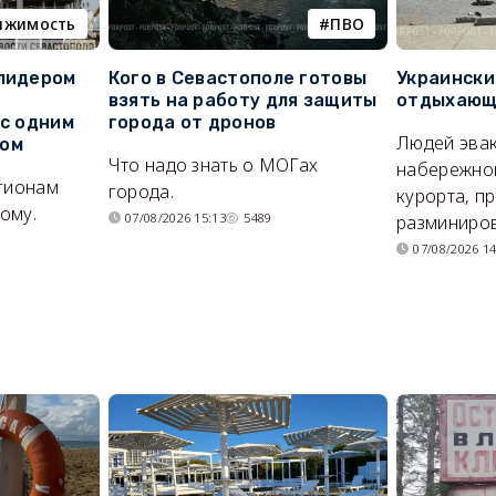
ижимость
ПВО
 лидером
Кого в Севастополе готовы
Украински
взять на работу для защиты
отдыхающи
 с одним
города от дронов
Людей эвак
сом
Что надо знать о МОГах
набережно
егионам
города.
курорта, п
ому.
07/08/2026 15:13
5489
разминиров
07/08/2026 14