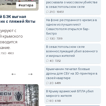
рассказала о массовом убийстве
катера
электроснабжение
в севастопольском селе
21
10451
й БЭК выгнал
Губернатор Севастополя
П
На фоне ресторанного кризиса в
х с пляжей Ялты
рассказал о перспективах
к
одном из лучших мест
электроснабжения города
п
Севастополя открылся бар-
уируют с
бистро
Энергетики, подчеркнул он,
П
й крымского
13
7319
делают практически
и
роводится
невозможное.
ош
В севастопольском селе
ание.
военнослужащий убил военного
07/08/2026 10:13
4710
:15
4903
и мирных жителей
4
7252
Крымчанин печатал боевые
дроны для СБУ на 3D-принтере в
своей квартире
2
6499
В Крыму вражеский БПЛА убил
мирного жителя
0
6169