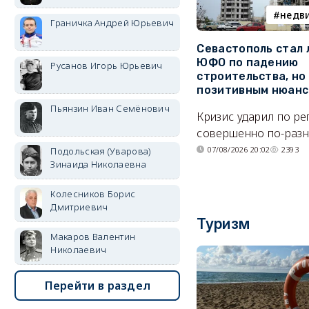
недв
Граничка Андрей Юрьевич
Севастополь стал
ЮФО по падению
Русанов Игорь Юрьевич
строительства, но
позитивным нюан
Пьянзин Иван Семёнович
Кризис ударил по р
совершенно по-разн
07/08/2026 20:02
2393
Подольская (Уварова)
Зинаида Николаевна
Колесников Борис
Дмитриевич
Туризм
Макаров Валентин
Николаевич
Перейти в раздел