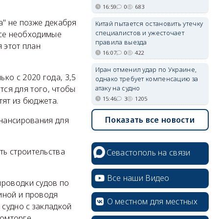
16:59
0
683
а" не позже декабря
Китай пытается остановить утечку
специалистов и ужесточает
 все необходимые
правила выезда
 этот план
16:07
0
422
Иран отменил удар по Украине,
ко с 2020 года, 3,5
однако требует компенсацию за
атаку на судно
тся для того, чтобы
15:46
3
1205
тят из бюджета.
Показать все новости
инансирования для
erid: 2SDnjcrDNw6
ть строительства
Севастополь на связи
Все наши Видео
проводки судов по
иной и проводя
erid: 2SDnjdPjgYS
О местном для местных
 судно с закладкой
ромторге,