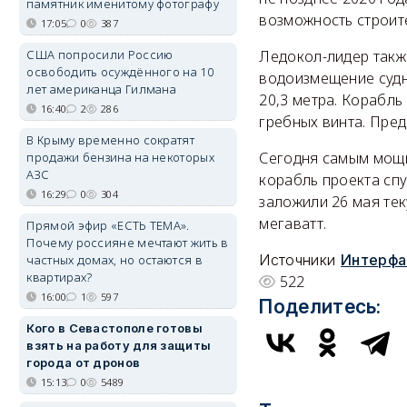
памятник именитому фотографу
возможность строит
17:05
0
387
США попросили Россию
Ледокол-лидер также
освободить осуждённого на 10
водоизмещение судна
лет американца Гилмана
20,3 метра. Корабл
16:40
2
286
гребных винта. Пред
В Крыму временно сократят
Сегодня самым мощн
продажи бензина на некоторых
АЗС
корабль проекта спу
16:29
0
304
заложили 26 мая тек
мегаватт.
Прямой эфир «ЕСТЬ ТЕМА».
Почему россияне мечтают жить в
Источники
Интерфа
частных домах, но остаются в
квартирах?
522
16:00
1
597
Поделитесь:
Кого в Севастополе готовы
взять на работу для защиты
города от дронов
15:13
0
5489