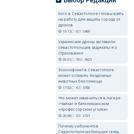
Выбор Редакции
Кого в Севастополе готовы взять
на работу для защиты города от
дронов
15:13
0
5489
Украинские дроны заставили
севастопольцев задуматься о
страховании
20:01
10
4625
Зооконфликт в Севастополе
может оставить бездомных
животных без помощи
17:02
6
3350
Что может измениться в лагере
«Чайка» и батилиманском
«профессорском уголке»
20:00
5
3721
Почему у абонентов
Севастополя мобильная связь