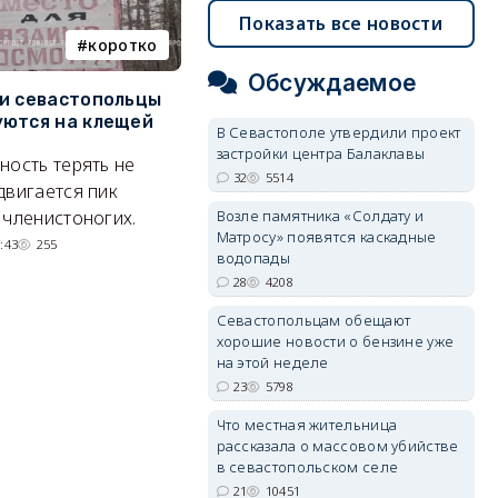
Показать все новости
коротко
Балаклава
Обсуждаемое
и севастопольцы
В Севастополе утвердили
Н
ются на клещей
проект застройки центра
С
В Севастополе утвердили проект
Балаклавы
и
застройки центра Балаклавы
ность терять не
32
5514
Там появится туристический
М
двигается пик
квартал с отелями и
н
 членистоногих.
Возле памятника «Солдату и
Матросу» появятся каскадные
парковками.
:43
255
водопады
05/08/2026 08:01
5514
28
4208
Севастопольцам обещают
хорошие новости о бензине уже
на этой неделе
23
5798
Что местная жительница
рассказала о массовом убийстве
в севастопольском селе
21
10451