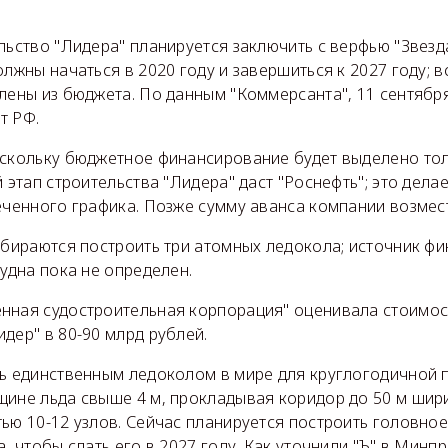
льство "Лидера" планируется заключить с верфью "Звезд
олжны начаться в 2020 году и завершиться к 2027 году;
лены из бюджета. По данным "Коммерсанта", 11 сентября
т РФ.
скольку бюджетное финансирование будет выделено толь
й этап строительства "Лидера" даст "Роснефть"; это делае
еченного графика. Позже сумму аванса компании возмес
обираются построить три атомных ледокола; источник ф
судна пока не определен.
нная судостроительная корпорация" оценивала стоимос
дер" в 80-90 млрд рублей.
ть единственным ледоколом в мире для круглогодичной 
щине льда свыше 4 м, прокладывая коридор до 50 м шир
ью 10-12 узлов. Сейчас планируется построить головное
а, чтобы сдать его в 2027 году. Как уточнили "Ъ" в Минп