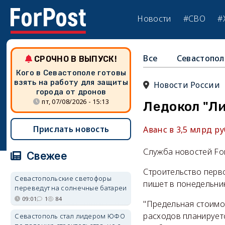
Новости
#СВО
#
Все
Севастопол
СРОЧНО В ВЫПУСК!
Кого в Севастополе готовы
взять на работу для защиты
Новости России
города от дронов
пт, 07/08/2026 - 15:13
Ледокол "Л
Прислать новость
Аванс в 3,5 млрд р
Служба новостей Fo
Свежее
Строительство перв
Севастопольские светофоры
пишет в понедельник
переведут на солнечные батареи
09:01
1
84
"Предельная стоимо
расходов планируетс
Севастополь стал лидером ЮФО