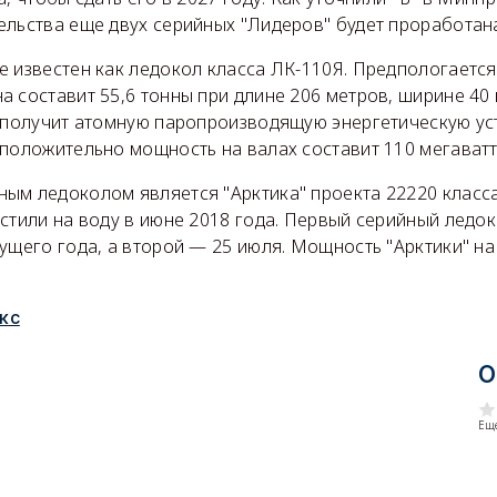
ельства еще двух серийных "Лидеров" будет проработан
 известен как ледокол класса ЛК-110Я. Предпологается
 составит 55,6 тонны при длине 206 метров, ширине 40
ь получит атомную паропроизводящую энергетическую ус
положительно мощность на валах составит 110 мегаватт
ым ледоколом является "Арктика" проекта 22220 класс
стили на воду в июне 2018 года. Первый серийный ледо
ущего года, а второй — 25 июля. Мощность "Арктики" на
кс
О
Еще