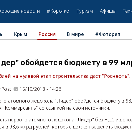
Хорошие новости
#Коротко
Туризм
Афиша
Тех
ь
Крым
В мире
#Фотореп
Россия
идер" обойдется бюджету в 99 мл
ублей на нулевой этап строительства даст "Роснефть".
rPost
15/10/2018 - 14:26
ого атомного ледокола "Лидер" обойдется бюджету в 98,
 "Коммерсантъ" со ссылкой на свои источники.
сть первого атомного ледокола "Лидер" без НДС и доп
я в 98,6 млрд рублей, которые должен выделить бюджет с