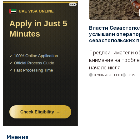
Власти Севастопо
услышали операто
севастопольских 
Предприниматели о
внимание на пробле
начале июля.
07/08/2026 11:01
3379
Мнения