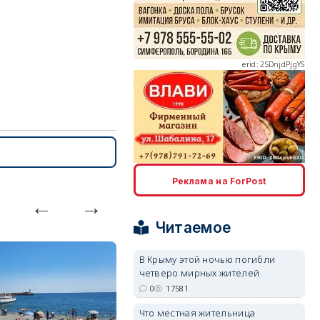
erid: 2SDnjdPjgYS
erid: 2SDnjdvhGXG
Реклама на ForPost
Читаемое
В Крыму этой ночью погибли
четверо мирных жителей
0
17581
Что местная жительница