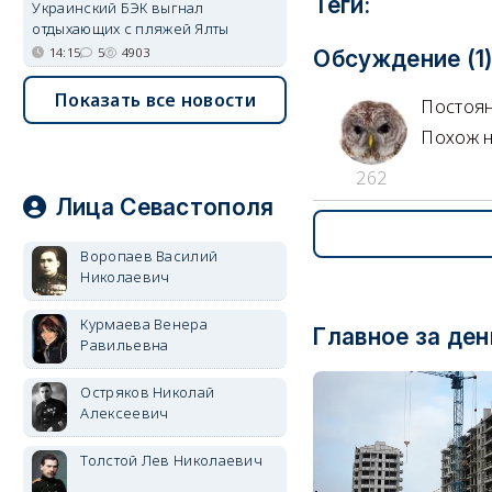
Теги:
Украинский БЭК выгнал
отдыхающих с пляжей Ялты
14:15
5
4903
Обсуждение (1
Показать все новости
Постоя
Похож н
262
Лица Севастополя
Воропаев Василий
Николаевич
Курмаева Венера
Главное за ден
Равильевна
Остряков Николай
Алексеевич
Толстой Лев Николаевич