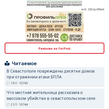
erid: 2SDnjcrDNw6
erid: 2SDnjdPjgYS
Реклама на ForPost
Читаемое
В Севастополе повреждены десятки домов
при отражении атаки БПЛА
erid: 2SDnjdvhGXG
15
10745
Что местная жительница рассказала о
массовом убийстве в севастопольском селе
21
10744