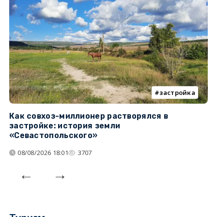
застройка
Как совхоз-миллионер растворялся в
К
застройке: история земли
н
«Севастопольского»
п
08/08/2026 18:01
3707