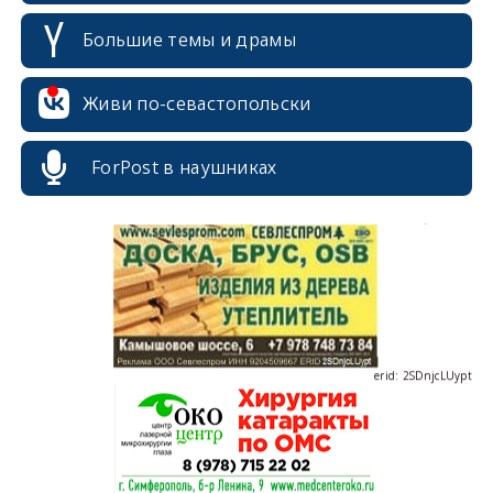
Большие темы и драмы
erid: 2SDnjdPjgYS
Живи по-севастопольски
ForPost в наушниках
erid: 2SDnjdvhGXG
erid: 2SDnjcLUypt