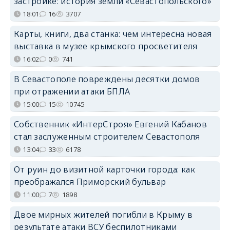
застройке: история земли «Севастопольского»
18:01
16
3707
Карты, книги, два станка: чем интересна новая
выставка в музее крымского просветителя
16:02
0
741
В Севастополе повреждены десятки домов
при отражении атаки БПЛА
15:00
15
10745
Собственник «ИнтерСтроя» Евгений Кабанов
стал заслуженным строителем Севастополя
13:04
33
6178
От руин до визитной карточки города: как
преображался Приморский бульвар
11:00
7
1898
Двое мирных жителей погибли в Крыму в
результате атаки ВСУ беспилотниками