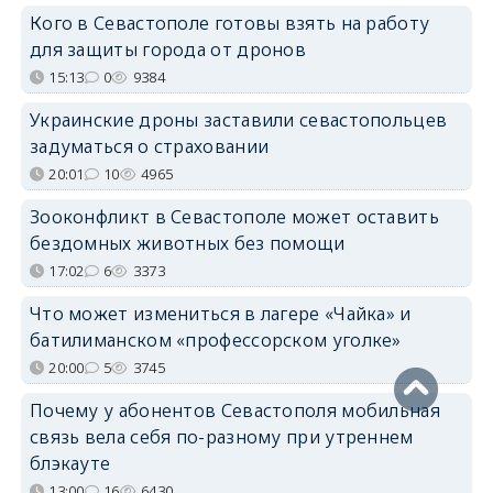
Кого в Севастополе готовы взять на работу
для защиты города от дронов
15:13
0
9384
Украинские дроны заставили севастопольцев
задуматься о страховании
20:01
10
4965
Зооконфликт в Севастополе может оставить
бездомных животных без помощи
17:02
6
3373
Что может измениться в лагере «Чайка» и
батилиманском «профессорском уголке»
20:00
5
3745
Почему у абонентов Севастополя мобильная
связь вела себя по-разному при утреннем
блэкауте
13:00
16
6430