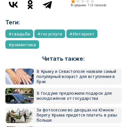
В среднем:
1
(
3
голосов)
Теги:
свадьба
госуслуги
Интернет
романтика
Читать также:
В Крыму и Севастополе назвали самый
популярный возраст для вступления в
брак
В Госдуме предложили подарок для
молодожёнов от государства
За фотосессии во дворцах на Южном
берегу Крыма придётся платить в разы
больше