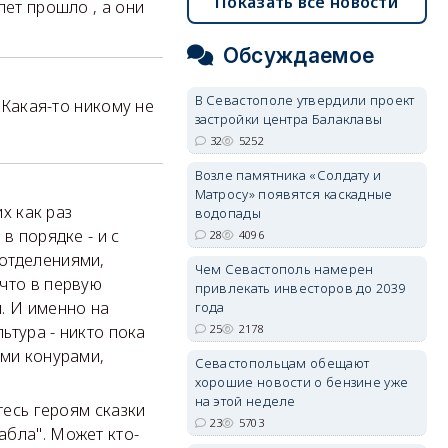
Показать все новости
лет прошло , а они
Обсуждаемое
В Севастополе утвердили проект
 Какая-то никому не
застройки центра Балаклавы
32
5252
Возле памятника «Солдату и
Матросу» появятся каскадные
х как раз
водопады
в порядке - и с
28
4096
 отделениями,
Чем Севастополь намерен
что в первую
привлекать инвесторов до 2039
. И именно на
года
25
2178
ьтура - никто пока
ыми конурами,
Севастопольцам обещают
хорошие новости о бензине уже
на этой неделе
тесь героям сказки
23
5703
абла". Может кто-