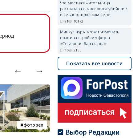
Что местная жительница
рассказала о массовом убийстве
в севастопольском селе
21
10172
Минкультуры может изменить
период
правила стройки у форта
«Северная Балаклава»
16
2133
Показать все новости
фотореп
работа
Выбор Редакции