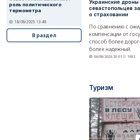
Украинские дроны
роль политического
севастопольцев з
термометра
о страховании
18/08/2025 13:48
По сравнению с ож
компенсации от гос
В раздел
способ более дорого
более надежный.
06/08/2026 20:01
1692
Туризм