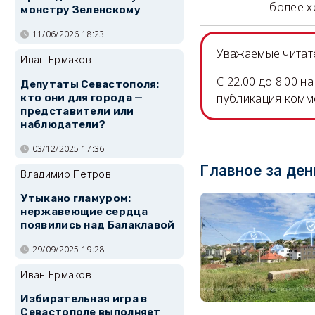
более х
монстру Зеленскому
11/06/2026 18:23
Уважаемые читате
Иван Ермаков
C 22.00 до 8.00 
Депутаты Севастополя:
публикация комм
кто они для города —
представители или
наблюдатели?
03/12/2025 17:36
Главное за ден
Владимир Петров
Утыкано гламуром:
нержавеющие сердца
появились над Балаклавой
29/09/2025 19:28
Иван Ермаков
Избирательная игра в
Севастополе выполняет