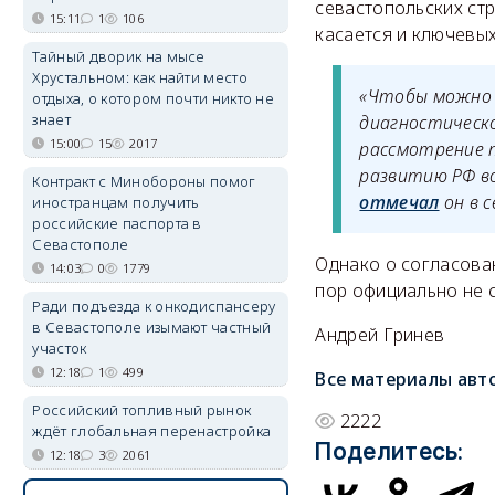
севастопольских стр
15:11
1
106
касается и ключевы
Тайный дворик на мысе
Хрустальном: как найти место
«Чтобы можно 
отдыха, о котором почти никто не
знает
диагностическо
15:00
15
2017
рассмотрение 
развитию РФ в
Контракт с Минобороны помог
отмечал
он в 
иностранцам получить
российские паспорта в
Севастополе
Однако о согласова
14:03
0
1779
пор официально не 
Ради подъезда к онкодиспансеру
в Севастополе изымают частный
Андрей Гринев
участок
12:18
1
499
Все материалы авт
Российский топливный рынок
2222
ждёт глобальная перенастройка
Поделитесь:
12:18
3
2061