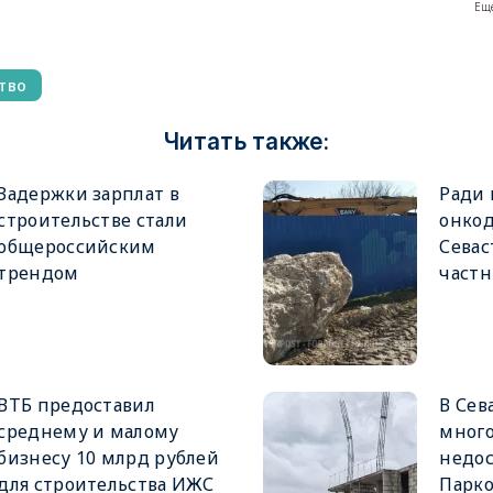
Еще
тво
Читать также:
Задержки зарплат в
Ради 
строительстве стали
онкод
общероссийским
Сева
трендом
частн
ВТБ предоставил
В Сев
среднему и малому
мног
бизнесу 10 млрд рублей
недос
для строительства ИЖС
Парк