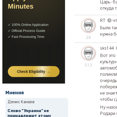
Царь- б
откуда т
RT
чт
Были та
нужна б
24
sks144
Вот это
культур
513
автомоб
поликли
очередь
побереж
Мнения
не знае
чтобы с
Денис Канаев
Ну назо
Слово "Украина" не
Родари 
принадлежит этому