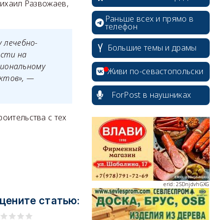
Михаил Развожаев,
Раньше всех и прямо в
телефон
erid: 2SDnjcrDNw6
 лечебно-
Большие темы и драмы
ести на
гиональному
Живи по-севастопольски
ктов», —
ForPost в наушниках
erid: 2SDnjdPjgYS
оительства с тех
erid: 2SDnjdvhGXG
цените статью: