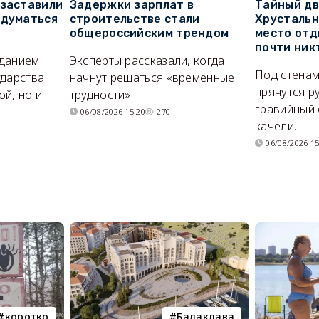
 заставили
Задержки зарплат в
Тайный дв
адуматься
строительстве стали
Хрустальн
общероссийским трендом
место отд
почти ник
иданием
Эксперты рассказали, когда
Под стенам
ударства
начнут решаться «временные
прячутся р
й, но и
трудности».
гравийный 
06/08/2026 15:20
270
качели.
06/08/2026 15
коротко
Балаклава