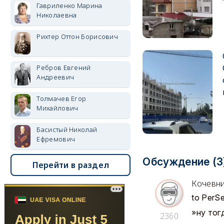
Гавриленко Марина
Николаевна
Рихтер Оттон Борисович
Ребров Евгений
Андреевич
Толмачев Егор
Михайлович
Басистый Николай
Ефремович
Обсуждение (3
Перейти в раздел
Кочевн
to PerSe
»ну тог
2360