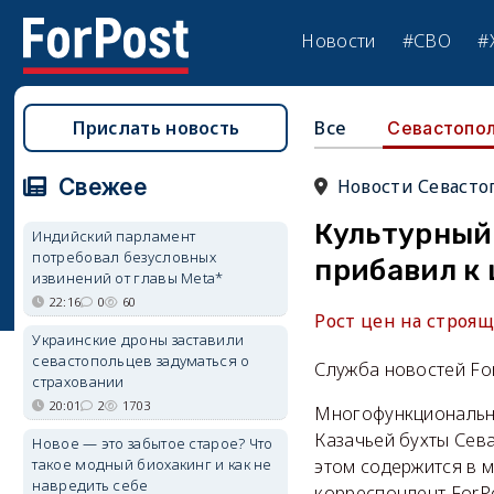
Новости
#СВО
#
Прислать новость
Все
Севастопо
Свежее
Новости Севасто
Культурный 
Индийский парламент
потребовал безусловных
прибавил к 
извинений от главы Meta*
22:16
0
60
Рост цен на строя
Украинские дроны заставили
севастопольцев задуматься о
Служба новостей Fo
страховании
20:01
2
1703
Многофункциональны
Казачьей бухты Сев
Новое — это забытое старое? Что
такое модный биохакинг и как не
этом содержится в 
навредить себе
корреспондент ForPo