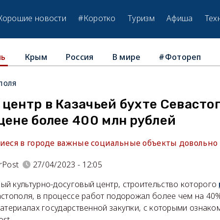
Хорошие новости
#Коротко
Туризм
Афиша
Тех
Крым
Россия
В мире
#Фотореп
ль
поля
центр в Казачьей бухте Севасто
цене более 400 млн рублей
щиеся в городе важные социальные объекты довольно 
rPost
27/04/2023 - 12:05
й культурно-досуговый центр, строительство которого
астополя, в процессе работ подорожал более чем на 40
материалах государственной закупки, с которыми ознако
st.