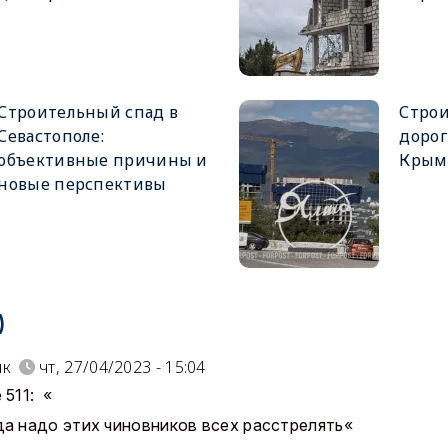
Строительный спад в
Строи
Севастополе:
дорог
объективные причины и
Крыму
новые перспективы
)
ик
чт, 27/04/2023 - 15:04
 511: «
да надо этих чиновников всех расстрелять«