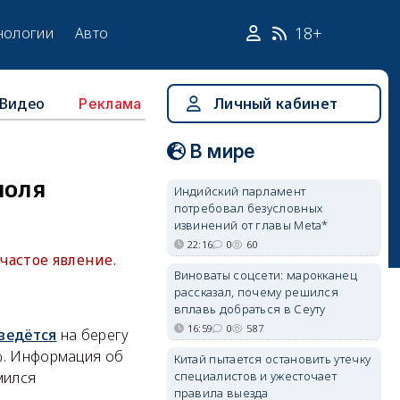
18+
нологии
Авто
Видео
Личный кабинет
Реклама
В мире
поля
Индийский парламент
потребовал безусловных
извинений от главы Meta*
22:16
0
60
частое явление.
Виноваты соцсети: марокканец
рассказал, почему решился
вплавь добраться в Сеуту
16:59
0
587
ведётся
на берегу
%. Информация об
Китай пытается остановить утечку
специалистов и ужесточает
мился
правила выезда