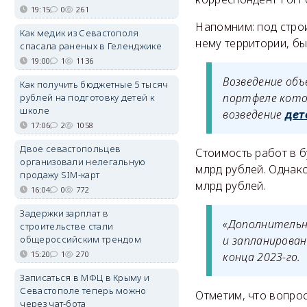
19:15
0
261
Напомним: под стро
Как медик из Севастополя
нему территории, б
спасала раненых в Геленджике
19:00
1
1136
Возведение объ
Как получить бюджетные 5 тысяч
портфеле кото
рублей на подготовку детей к
школе
возведение
дет
17:06
2
1058
Двое севастопольцев
Стоимость работ в б
организовали нелегальную
млрд рублей. Однак
продажу SIM-карт
млрд рублей.
16:04
0
772
Задержки зарплат в
«Дополнительн
строительстве стали
общероссийским трендом
и запланирован
15:20
1
270
конца 2023-го.
Записаться в МФЦ в Крыму и
Севастополе теперь можно
Отметим, что вопро
через чат-бота