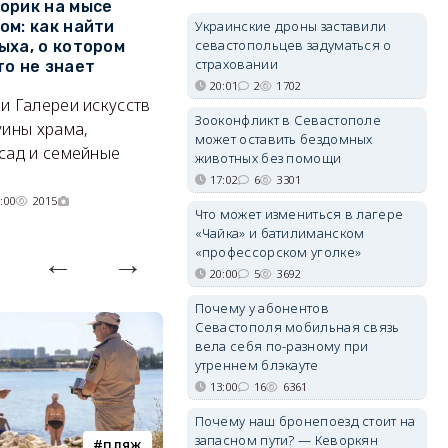
орик на мысе
Где в Севастополе можно
М
Украинские дроны заставили
ом: как найти
заработать 100 тысяч в
и
севастопольцев задуматься о
ыха, о котором
месяц
ф
страховании
то не знает
Б
А где — несоизмеримо меньше.
20:01
2
1702
и Галереи искусств
«
06/08/2026 10:02
3648
Зооконфликт в Севастополе
уины храма,
«
может оставить бездомных
сад и семейные
пр
животных без помощи
17:02
6
3301
:00
2015
Что может измениться в лагере
«Чайка» и батилиманском
«профессорском уголке»
20:00
5
3692
Почему у абонентов
Севастополя мобильная связь
вела себя по-разному при
утреннем блэкауте
13:00
16
6361
Почему наш бронепоезд стоит на
запасном пути? — Кеворкян
пляж
туризм