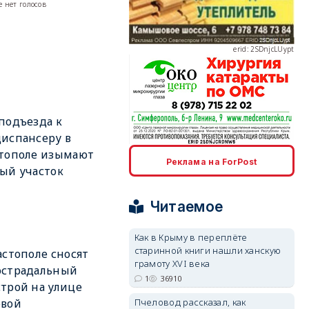
 нет голосов
erid: 2SDnjcLUypt
подъезда к
испансеру в
erid: 2SDnjcrDNw6
стополе изымают
Реклама на ForPost
ый участок
Читаемое
Как в Крыму в переплёте
erid: 2SDnjdPjgYS
старинной книги нашли ханскую
астополе сносят
грамоту XVI века
острадальный
1
36910
трой на улице
Пчеловод рассказал, как
овой