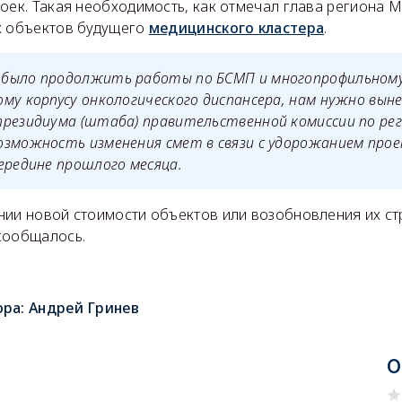
оек. Такая необходимость, как отмечал глава региона 
х объектов будущего
медицинского кластера
.
было продолжить работы по БСМП и многопрофильному
му корпусу онкологического диспансера, нам нужно вын
президиума (штаба) правительственной комиссии по ре
озможность изменения смет в связи с удорожанием прое
середине прошлого месяца.
нии новой стоимости объектов или возобновления их стр
сообщалось.
ора:
Андрей Гринев
О