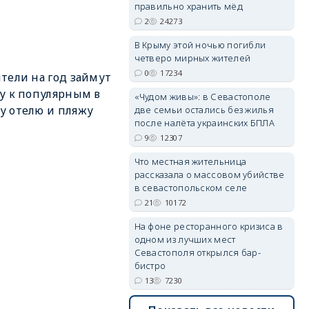
правильно хранить мёд
2
24273
erid: 2SDnjdvhGXG
В Крыму этой ночью погибли
четверо мирных жителей
0
17234
тели на год займут
у к популярным в
«Чудом живы»: в Севастополе
 отелю и пляжу
две семьи остались без жилья
после налёта украинских БПЛА
9
12307
Что местная жительница
рассказала о массовом убийстве
в севастопольском селе
21
10172
На фоне ресторанного кризиса в
одном из лучших мест
Севастополя открылся бар-
бистро
13
7230