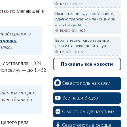
16:07
0
338
ство прилегающей к
Иран отменил удар по Украине,
однако требует компенсацию за
атаку на судно
15:46
3
1022
ройсервис», в
,
Европа теряет свои главные
орняк»
реки из-за рекордной засухи
плюс».
13:16
1
632
а
, составляла 1,024
Показать все новости
половину — до 1,462
Севастополь на связи
лашением сторон
Все наши Видео
овали сдать до
О местном для местных
 целого ряда
Севастополь в сердце