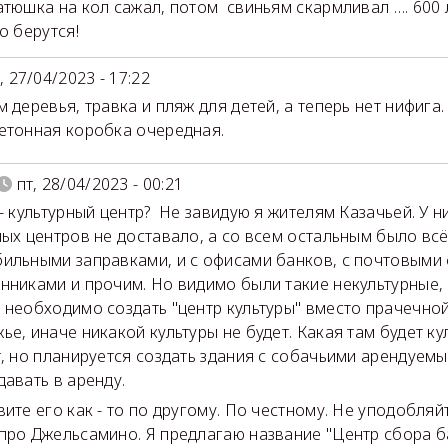
атюшка на кол сажал, потом свиньям скармливал …. 600 
о берутся!
, 27/04/2023 - 17:22
м деревья, травка и пляж для детей, а теперь нет нифига.
етонная коробка очередная.
пт, 28/04/2023 - 00:21
 - культурный центр? Не завидую я жителям Казачьей. У ни
ных центров не доставало, а со всем остальным было всё 
ильными заправками, и с офисами банков, с почтовыми
нниками и прочим. Но видимо были такие некультурные, 
 необходимо создать "центр культуры" вместо прачечной
ье, иначе никакой культуры не будет. Какая там будет кул
т, но планируется создать здания с собачьими арендуем
давать в аренду.
вите его как - то по другому. По честному. Не уподобляй
про Джельсамино. Я предлагаю название "Центр сбора б