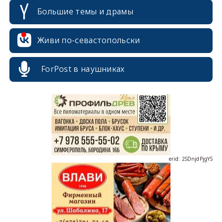
Большие темы и драмы
Живи по-севастопольски
erid: 2SDnjcrDNw6
ForPost в наушниках
erid: 2SDnjdPjgYS
erid: 2SDnjdvhGXG