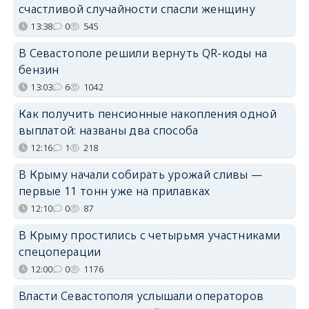
счастливой случайности спасли женщину
13:38
0
545
В Севастополе решили вернуть QR-коды на
бензин
13:03
6
1042
Как получить пенсионные накопления одной
выплатой: названы два способа
12:16
1
218
В Крыму начали собирать урожай сливы —
первые 11 тонн уже на прилавках
12:10
0
87
В Крыму простились с четырьмя участниками
спецоперации
12:00
0
1176
Власти Севастополя услышали операторов