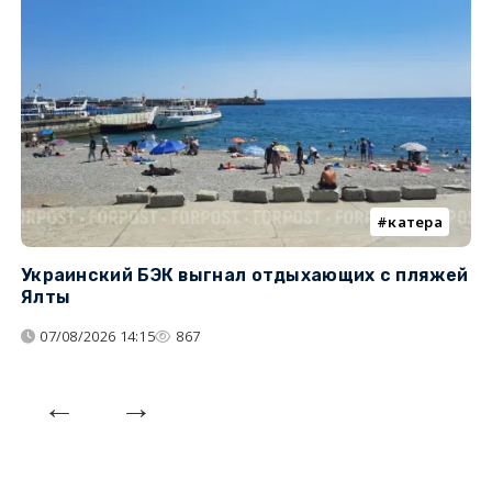
катера
Украинский БЭК выгнал отдыхающих с пляжей
Г
Ялты
п
07/08/2026 14:15
867