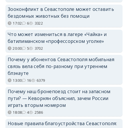
Зооконфликт в Севастополе может оставить
бездомных животных без помощи
17:02
6
3322
Что может измениться в лагере «Чайка» и
батилиманском «профессорском уголке»
20:00
5
3702
Почему у абонентов Севастополя мобильная
связь вела себя по-разному при утреннем
блэкауте
13:00
16
6379
Почему наш бронепоезд стоит на запасном
пути? — Кеворкян объяснил, зачем России
играть вторым номером
18:08
4
2586
Новые правила благоустройства Севастополя: