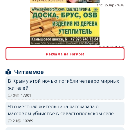
erid: 2SDnjcLUypt
Реклама на ForPost
Читаемое
erid: 2SDnjcrDNw6
В Крыму этой ночью погибли четверо мирных
жителей
0
17301
Что местная жительница рассказала о
массовом убийстве в севастопольском селе
erid: 2SDnjdPjgYS
21
10269