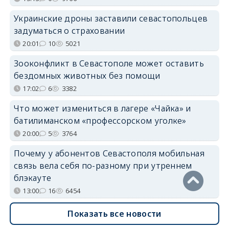
Украинские дроны заставили севастопольцев
задуматься о страховании
20:01
10
5021
Зооконфликт в Севастополе может оставить
бездомных животных без помощи
17:02
6
3382
Что может измениться в лагере «Чайка» и
батилиманском «профессорском уголке»
20:00
5
3764
Почему у абонентов Севастополя мобильная
связь вела себя по-разному при утреннем
блэкауте
13:00
16
6454
Показать все новости