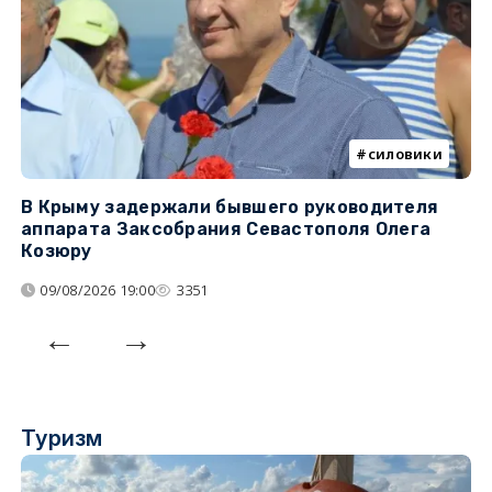
силовики
В Крыму задержали бывшего руководителя
К
аппарата Заксобрания Севастополя Олега
з
Козюру
«
09/08/2026 19:00
3351
Туризм