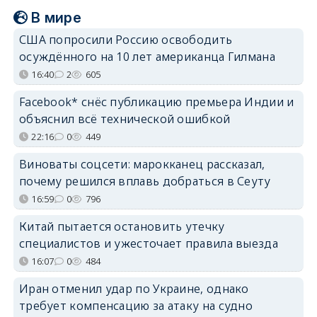
В мире
США попросили Россию освободить
осуждённого на 10 лет американца Гилмана
16:40
2
605
Facebook* снёс публикацию премьера Индии и
объяснил всё технической ошибкой
22:16
0
449
Виноваты соцсети: марокканец рассказал,
почему решился вплавь добраться в Сеуту
16:59
0
796
Китай пытается остановить утечку
специалистов и ужесточает правила выезда
16:07
0
484
Иран отменил удар по Украине, однако
требует компенсацию за атаку на судно