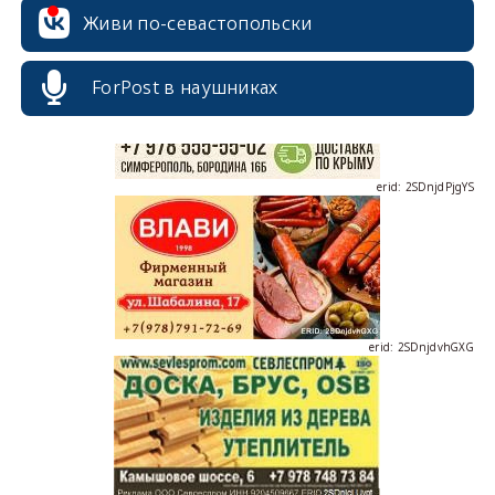
Живи по-севастопольски
ForPost в наушниках
erid: 2SDnjdPjgYS
erid: 2SDnjdvhGXG
erid: 2SDnjcLUypt