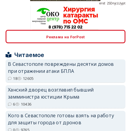
erid: 2SDnjcrDNw6
Реклама на ForPost
Читаемое
В Севастополе повреждены десятки домов
при отражении атаки БПЛА
erid: 2SDnjdPjgYS
18
12605
Ханский дворец возглавил бывший
замминистра юстиции Крыма
6
10436
Кого в Севастополе готовы взять на работу
erid: 2SDnjdvhGXG
для защиты города от дронов
0
9765