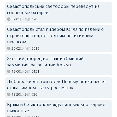
Севастопольские светофоры переведут на
солнечные батареи
09:01
1
170
Севастополь стал лидером ЮФО по падению
строительства, но с одним позитивным
нюансом
20:02
4
2519
Ханский дворец возглавил бывший
замминистра юстиции Крыма
19:00
5
6151
Любовь живёт три года? Почему новая песня
стала гимном тысяч россиянок
18:20
2
726
Крым и Севастополь ждут аномально жаркие
выходные