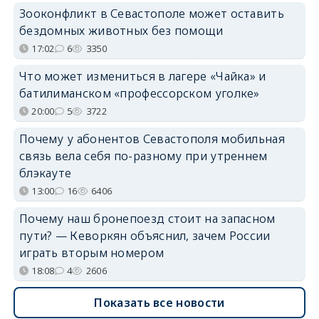
Зооконфликт в Севастополе может оставить
бездомных животных без помощи
17:02
6
3350
Что может измениться в лагере «Чайка» и
батилиманском «профессорском уголке»
20:00
5
3722
Почему у абонентов Севастополя мобильная
связь вела себя по-разному при утреннем
блэкауте
13:00
16
6406
Почему наш бронепоезд стоит на запасном
пути? — Кеворкян объяснил, зачем России
играть вторым номером
18:08
4
2606
Показать все новости