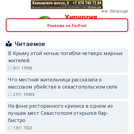
Реклама на ForPost
erid: 2SDnjcrDNw6
Читаемое
В Крыму этой ночью погибли четверо мирных
жителей
0
17595
erid: 2SDnjdPjgYS
Что местная жительница рассказала о
массовом убийстве в севастопольском селе
21
10453
На фоне ресторанного кризиса в одном из
лучших мест Севастополя открылся бар-
erid: 2SDnjdvhGXG
бистро
13
7322