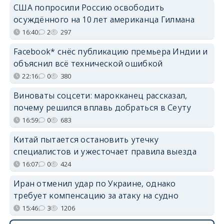
США попросили Россию освободить
осуждённого на 10 лет американца Гилмана
16:40
2
297
Facebook* снёс публикацию премьера Индии и
объяснил всё технической ошибкой
22:16
0
380
Виноваты соцсети: марокканец рассказал,
почему решился вплавь добраться в Сеуту
16:59
0
683
Китай пытается остановить утечку
специалистов и ужесточает правила выезда
16:07
0
424
Иран отменил удар по Украине, однако
требует компенсацию за атаку на судно
15:46
3
1206