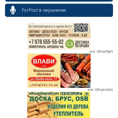
ForPost в наушниках
erid: 2SDnjdPjgYS
erid: 2SDnjdvhGXG
erid: 2SDnjcLUypt