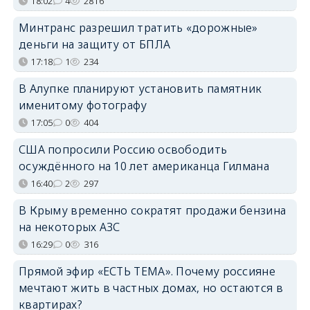
18:02
4
2816
Минтранс разрешил тратить «дорожные»
деньги на защиту от БПЛА
17:18
1
234
В Алупке планируют установить памятник
именитому фотографу
17:05
0
404
США попросили Россию освободить
осуждённого на 10 лет американца Гилмана
16:40
2
297
В Крыму временно сократят продажи бензина
на некоторых АЗС
16:29
0
316
Прямой эфир «ЕСТЬ ТЕМА». Почему россияне
мечтают жить в частных домах, но остаются в
квартирах?