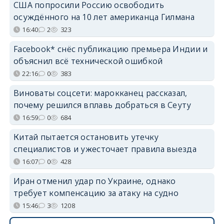
США попросили Россию освободить
осуждённого на 10 лет американца Гилмана
16:40
2
323
Facebook* снёс публикацию премьера Индии и
объяснил всё технической ошибкой
22:16
0
383
Виноваты соцсети: марокканец рассказал,
почему решился вплавь добраться в Сеуту
16:59
0
684
Китай пытается остановить утечку
специалистов и ужесточает правила выезда
16:07
0
428
Иран отменил удар по Украине, однако
требует компенсацию за атаку на судно
15:46
3
1208