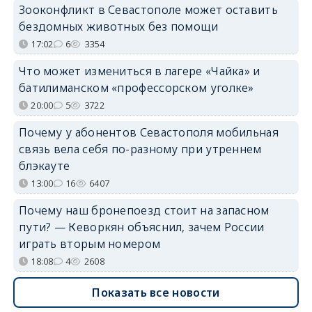
Зооконфликт в Севастополе может оставить
бездомных животных без помощи
17:02
6
3354
Что может измениться в лагере «Чайка» и
батилиманском «профессорском уголке»
20:00
5
3722
Почему у абонентов Севастополя мобильная
связь вела себя по-разному при утреннем
блэкауте
13:00
16
6407
Почему наш бронепоезд стоит на запасном
пути? — Кеворкян объяснил, зачем России
играть вторым номером
18:08
4
2608
Показать все новости