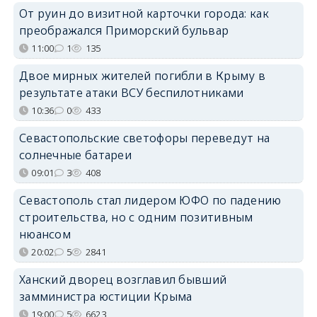
От руин до визитной карточки города: как
преображался Приморский бульвар
11:00
1
135
Двое мирных жителей погибли в Крыму в
результате атаки ВСУ беспилотниками
10:36
0
433
Севастопольские светофоры переведут на
солнечные батареи
09:01
3
408
Севастополь стал лидером ЮФО по падению
строительства, но с одним позитивным
нюансом
20:02
5
2841
Ханский дворец возглавил бывший
замминистра юстиции Крыма
19:00
5
6623