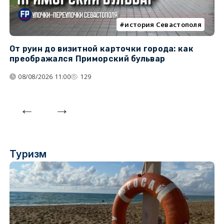
история Севастополя
От руин до визитной карточки города: как
С
преображался Приморский бульвар
с
08/08/2026 11:00
129
Туризм