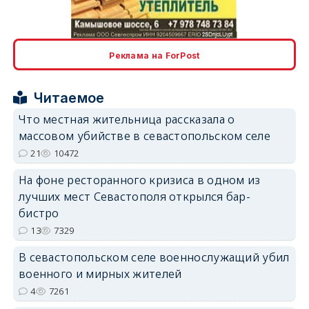
erid: 2SDnjcLUypt
Реклама на ForPost
Читаемое
erid: 2SDnjcrDNw6
Что местная жительница рассказала о
массовом убийстве в севастопольском селе
21
10472
На фоне ресторанного кризиса в одном из
лучших мест Севастополя открылся бар-
erid: 2SDnjdPjgYS
бистро
13
7329
В севастопольском селе военнослужащий убил
военного и мирных жителей
4
7261
erid: 2SDnjdvhGXG