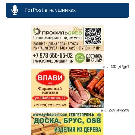
erid: 2SDnjcrDNw6
ForPost в наушниках
erid: 2SDnjdPjgYS
erid: 2SDnjdvhGXG