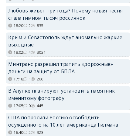
Любовь живёт три года? Почему новая песня
стала гимном тысяч россиянок
18:20
2
835
Крым и Севастополь ждут аномально жаркие
выходные
18:02
4
3031
Минтранс разрешил тратить «дорожные»
деньги на защиту от БПЛА
17:18
1
266
В Алупке планируют установить памятник
именитому фотографу
17:05
0
445
США попросили Россию освободить
осуждённого на 10 лет американца Гилмана
16:40
2
323