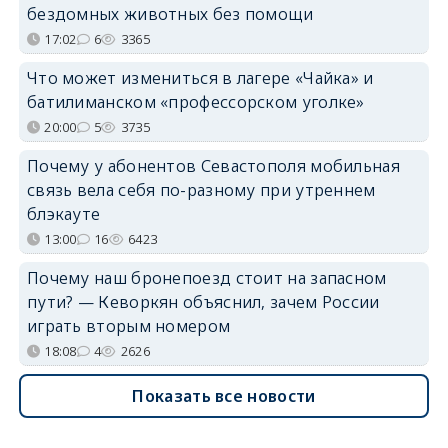
бездомных животных без помощи
17:02
6
3365
Что может измениться в лагере «Чайка» и
батилиманском «профессорском уголке»
20:00
5
3735
Почему у абонентов Севастополя мобильная
связь вела себя по-разному при утреннем
блэкауте
13:00
16
6423
Почему наш бронепоезд стоит на запасном
пути? — Кеворкян объяснил, зачем России
играть вторым номером
18:08
4
2626
Показать все новости