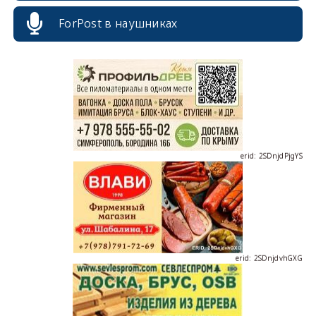
erid: 2SDnjcrDNw6
ForPost в наушниках
erid: 2SDnjdPjgYS
erid: 2SDnjdvhGXG
erid: 2SDnjcLUypt