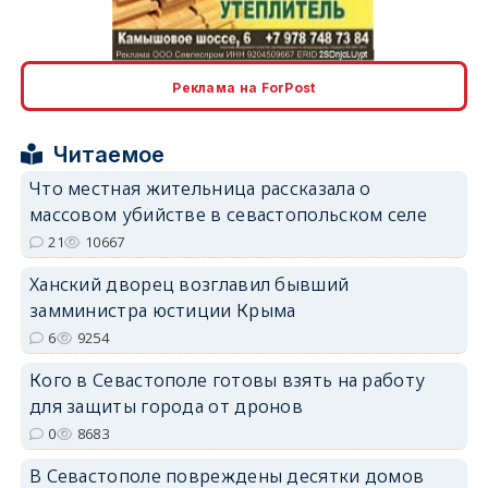
Реклама на ForPost
Читаемое
erid: 2SDnjcrDNw6
Что местная жительница рассказала о
массовом убийстве в севастопольском селе
21
10667
Ханский дворец возглавил бывший
замминистра юстиции Крыма
erid: 2SDnjdPjgYS
6
9254
Кого в Севастополе готовы взять на работу
для защиты города от дронов
0
8683
В Севастополе повреждены десятки домов
erid: 2SDnjdvhGXG