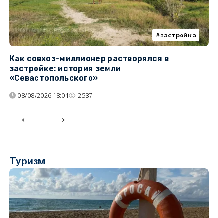
застройка
Как совхоз-миллионер растворялся в
К
застройке: история земли
н
«Севастопольского»
п
08/08/2026 18:01
2537
Туризм