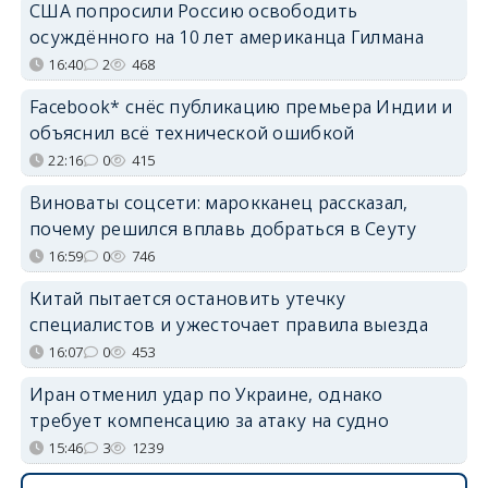
США попросили Россию освободить
осуждённого на 10 лет американца Гилмана
16:40
2
468
Facebook* снёс публикацию премьера Индии и
объяснил всё технической ошибкой
22:16
0
415
Виноваты соцсети: марокканец рассказал,
почему решился вплавь добраться в Сеуту
16:59
0
746
Китай пытается остановить утечку
специалистов и ужесточает правила выезда
16:07
0
453
Иран отменил удар по Украине, однако
требует компенсацию за атаку на судно
15:46
3
1239