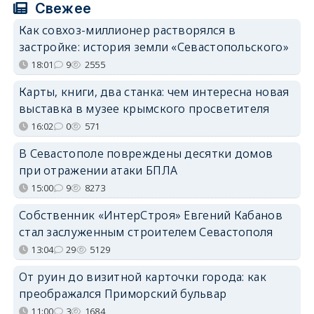
Свежее
Как совхоз-миллионер растворялся в
застройке: история земли «Севастопольского»
18:01
9
2555
Карты, книги, два станка: чем интересна новая
выставка в музее крымского просветителя
16:02
0
571
В Севастополе повреждены десятки домов
при отражении атаки БПЛА
15:00
9
8273
Собственник «ИнтерСтроя» Евгений Кабанов
стал заслуженным строителем Севастополя
13:04
29
5129
От руин до визитной карточки города: как
преображался Приморский бульвар
11:00
3
1684