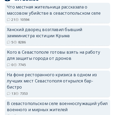
Что местная жительница рассказала о
массовом убийстве в севастопольском селе
erid: 2SDnjcrDNw6
21
10594
Ханский дворец возглавил бывший
замминистра юстиции Крыма
5
8286
Кого в Севастополе готовы взять на работу
erid: 2SDnjdPjgYS
для защиты города от дронов
0
7745
На фоне ресторанного кризиса в одном из
лучших мест Севастополя открылся бар-
бистро
erid: 2SDnjdvhGXG
13
7353
В севастопольском селе военнослужащий убил
военного и мирных жителей