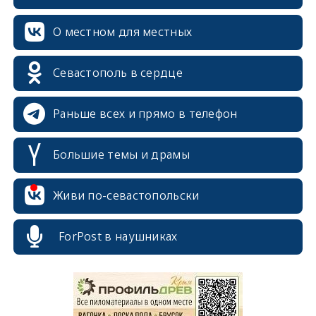
О местном для местных
Севастополь в сердце
Раньше всех и прямо в телефон
Большие темы и драмы
Живи по-севастопольски
ForPost в наушниках
erid: 2SDnjcrDNw6