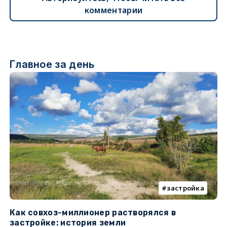
комментарии
Главное за день
застройка
Как совхоз-миллионер растворялся в
К
застройке: история земли
н