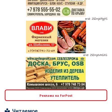
erid: 2SDnjdPjgYS
erid: 2SDnjdvhGXG
erid: 2SDnjcLUypt
Реклама на ForPost
Читаемое