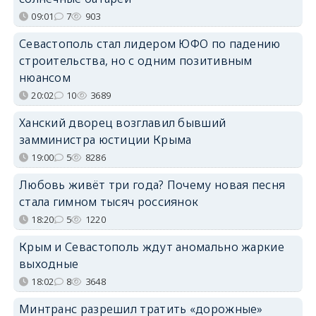
09:01
7
903
Севастополь стал лидером ЮФО по падению
строительства, но с одним позитивным
нюансом
20:02
10
3689
Ханский дворец возглавил бывший
замминистра юстиции Крыма
19:00
5
8286
Любовь живёт три года? Почему новая песня
стала гимном тысяч россиянок
18:20
5
1220
Крым и Севастополь ждут аномально жаркие
выходные
18:02
8
3648
Минтранс разрешил тратить «дорожные»