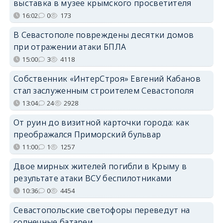
выставка в музее крымского просветителя
16:02
0
173
В Севастополе повреждены десятки домов
при отражении атаки БПЛА
15:00
3
4118
Собственник «ИнтерСтроя» Евгений Кабанов
стал заслуженным строителем Севастополя
13:04
24
2928
От руин до визитной карточки города: как
преображался Приморский бульвар
11:00
1
1257
Двое мирных жителей погибли в Крыму в
результате атаки ВСУ беспилотниками
10:36
0
4454
Севастопольские светофоры переведут на
солнечные батареи