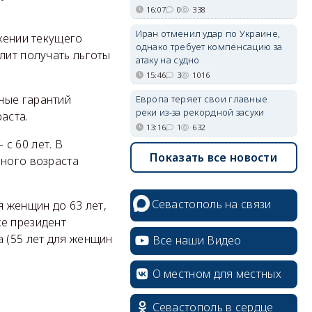
16:07
0
338
Иран отменил удар по Украине,
ижении текущего
однако требует компенсацию за
лит получать льготы
атаку на судно
15:46
3
1016
ные гарантий
Европа теряет свои главные
реки из-за рекордной засухи
аста.
13:16
1
632
с 60 лет. В
Показать все новости
нного возраста
Севастополь на связи
 женщин до 63 лет,
же президент
а (55 лет для женщин
Все наши Видео
О местном для местных
Севастополь в сердце