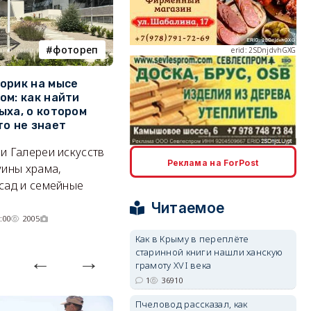
фотореп
работа
erid: 2SDnjdvhGXG
орик на мысе
Где в Севастополе можно
М
ом: как найти
заработать 100 тысяч в
и
ыха, о котором
месяц
ф
то не знает
Б
А где — несоизмеримо меньше.
и Галереи искусств
«
erid: 2SDnjcLUypt
06/08/2026 10:02
3640
Реклама на ForPost
уины храма,
«
сад и семейные
пр
Читаемое
:00
2005
Как в Крыму в переплёте
старинной книги нашли ханскую
erid: 2SDnjcrDNw6
грамоту XVI века
1
36910
Пчеловод рассказал, как