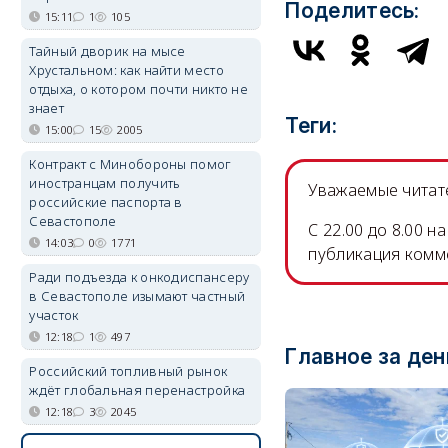
Поделитесь:
15:11
1
105
Тайный дворик на мысе
Хрустальном: как найти место
отдыха, о котором почти никто не
знает
Теги:
15:00
15
2005
Контракт с Минобороны помог
иностранцам получить
Уважаемые читате
российские паспорта в
Севастополе
C 22.00 до 8.00 
14:03
0
1771
публикация комм
Ради подъезда к онкодиспансеру
в Севастополе изымают частный
участок
12:18
1
497
Главное за ден
Российский топливный рынок
ждёт глобальная перенастройка
12:18
3
2045