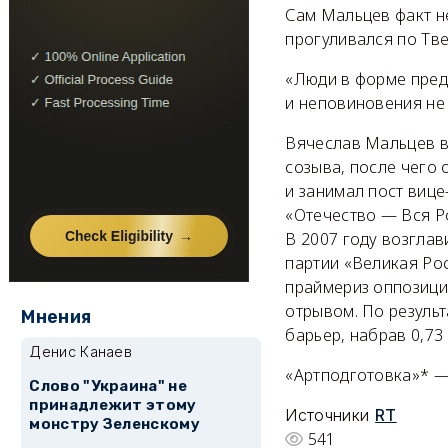
Сам Мальцев факт н
прогуливался по Тве
«Люди в форме пред
и неповиновения не 
Вячеслав Мальцев в
созыва, после чего 
и занимал пост вице
«Отечество — Вся Ро
В 2007 году возгла
партии «Великая Ро
праймериз оппозици
отрывом. По резуль
Мнения
барьер, набрав 0,73
Денис Канаев
«Артподготовка»* —
Слово "Украина" не
принадлежит этому
Источники
RT
монстру Зеленскому
541