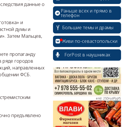
 следствия данные о
Раньше всех и прямо в
телефон
готовка» и
Большие темы и драмы
астной думы и
». Затем Мальцев,
erid: 2SDnjcrDNw6
Живи по-севастопольски
нете пропаганду
ForPost в наушниках
в ряде городов
кций, направленных
ообщении ФСБ.
erid: 2SDnjdPjgYS
кстремистским
аочно предъявлено
erid: 2SDnjdvhGXG