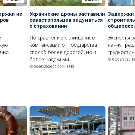
ержки не
Украинские дроны заставили
Задержки 
оров
севастопольцев задуматься
строитель
о страховании
общеросс
е
По сравнению с ожиданием
Эксперты р
кую
компенсации от государства
начнут реш
очно.
способ более дорогой, но и
трудности».
более надежный.
06/08/2026 15
06/08/2026 20:01
3543