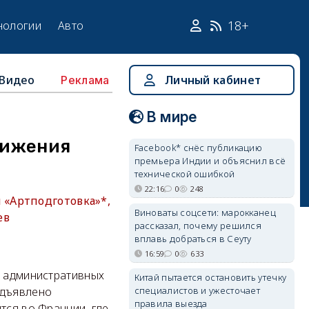
18+
нологии
Авто
Видео
Личный кабинет
Реклама
В мире
вижения
Facebook* снёс публикацию
премьера Индии и объяснил всё
технической ошибкой
22:16
0
248
 «Артподготовка»*,
Виноваты соцсети: марокканец
ев
рассказал, почему решился
вплавь добраться в Сеуту
16:59
0
633
и административных
Китай пытается остановить утечку
специалистов и ужесточает
едъявлено
правила выезда
тся во Франции, где