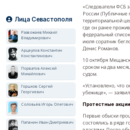
«Следователи ФСБ за
России (Публичные 
Лица Севастополя
территориальной цел
где он ранее прожив
Развожаев Михаил
федеральный список
Владимирович
июля соратник бегл
Денис Романов.
Арцеулов Константин
Константинович
10 октября Мещанск
сроком на два меся
Порватов Алексей
судом.
Михайлович
«Установлено, что о
Горшков Сергей
Георгиевич
убежище», — заявил 
Протестные акции
Соловьёв Игорь Олегович
Первые обыски прошл
Папанин Иван Дмитриевич
состоялись в ряде г
властями. После обы