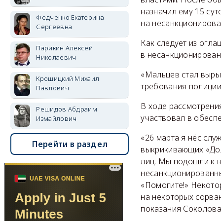
назначил ему 15 су
Федченко Екатерина
на несанкционирова
Сергеевна
Как следует из огла
Парикин Алексей
в несанкционированн
Николаевич
«Мальцев стал вырыв
Крошицкий Михаил
требования полиции
Павлович
В ходе рассмотрени
Решидов Абдраим
участвовал в обеспе
Измайлович
«26 марта я нёс слу
Перейти в раздел
выкрикивающих «До
лиц. Мы подошли к 
несанкционированных
«Помогите!» Некото
на некоторых сорва
показания Соколова