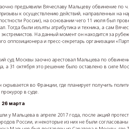
очно предъявили Вячеславу Мальцеву обвинение по ч. 1
призывы к осуществлению действий, направленных на н
остности России), на основании чего 11 июля был пров
ал. Тогда были изъяты атрибутика и техника, а сам Вяче
 экстремистов. На данный момент он находится за рубе
ого оппозиционера и пресс-секретарь организации «Пар
ий суд Москвы заочно арестовал Мальцева по обвинени
ца, а 31 октября это решение было оставлено в силе Мо
н скрывается во Франции, где планирует получить полит
прокурор в суде.
 26 марта
и у Мальцева в апреле 2017 года, после акций протест
ородов России, и некоторые из них не были согласованы
ска Мальцев был доставлен из Саратова в Москву, где 