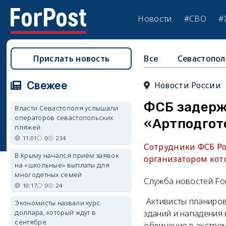
Новости
#СВО
#
Прислать новость
Все
Севастопол
Свежее
Новости России
ФСБ задерж
Власти Севастополя услышали
операторов севастопольских
«Артподгот
пляжей
11:01
0
234
Сотрудники ФСБ Ро
В Крыму начался приём заявок
организатором кот
на «школьные» выплаты для
многодетных семей
Служба новостей Fo
10:17
0
24
Активисты планиров
Экономисты назвали курс
доллара, который ждут в
зданий и нападения
сентябре
обвинение в экстрем