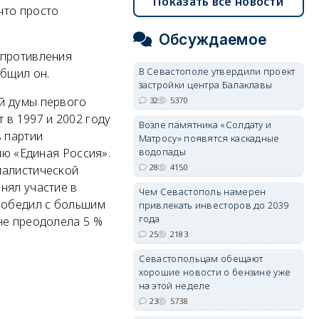
Показать все новости
что просто
Обсуждаемое
опротивления
В Севастополе утвердили проект
общил он.
застройки центра Балаклавы
й думы первого
32
5370
 в 1997 и 2002 году
Возле памятника «Солдату и
в партии
Матросу» появятся каскадные
водопады
ию «Единая Россия».
28
4150
налистической
нял участие в
Чем Севастополь намерен
победил с большим
привлекать инвесторов до 2039
года
не преодолела 5 %
25
2183
Севастопольцам обещают
хорошие новости о бензине уже
на этой неделе
23
5738