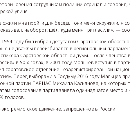
еповиновения сотрудникам полиции отрицал и говорил, 
рской улице.
ложили мне пройти для беседы, они меня окружили, я с
оказывал, наоборот, шёл, куда меня пригласили», — со
 1994 году был избран депутатом Саратовской областно
он ещё дважды переизбирался в региональный парламент
-спикера Саратовской областной думы. После членства 
ссия» в 90-х годах, в 2001 году Мальцев вступил в парт
вил саратовское отделение незарегистрированной нацио
ссия». Перед выборами в Госдуму 2016 году Мальцев при
онной партии ПАРНАС Михаила Касьянова, на которых 
татам голосования партия заняла одиннадцатое место и 
 % голосов.
 экстремистское движение, запрещенное в России.