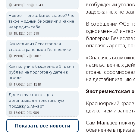
возбуждении уголовн
20:01
10
3543
задержанных не раз
Новое — это забытое старое? Что
такое модный биохакинг и как не
В сообщении ФСБ по
навредить себе
одноименный интерн
19:15
0
519
блогером Вячеславо
Как медик из Севастополя
опасаясь ареста, по
спасала раненых в Геленджике
19:00
2
2003
«Опасаясь возможно
насильственных дей
Как получить бюджетные 5 тысяч
страны сформировал
рублей на подготовку детей к
школе
на дестабилизацию 
17:06
2
1518
Экстремистская о
Двое севастопольцев
организовали нелегальную
Красноярский краев
продажу SIM-карт
движением и запрети
16:04
0
989
Сам Мальцев покину
Показать все новости
обвинение в призыва