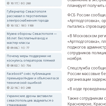
10:17
0
260
планирует получить
Губернатор Севастополя
ФСБ России сообщил
рассказал о перспективах
«Артподготовка», о
электроснабжения города
10:13
10
1100
пытались спровоцир
Музею обороны Севастополя —
«В Московском реги
66 лет: бесплатный вход и
«Артподготовка», п
мастер-классы
поджогов администр
09:06
1
77
сотрудников полици
Почему меры поддержки не
ноября.
коснулись операторов пляжей
08:02
5
756
Спецслужба сообщил
России массовые бе
Facebook* снёс публикацию
премьера Индии и объяснил всё
организации задерж
технической ошибкой
22:16
0
248
«В ходе проведённы
Украинские дроны заставили
Также сотрудникам 
севастопольцев задуматься о
Красноярске, Красн
страховании