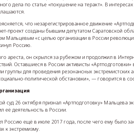
ого дела по статье «покушение на теракт». В интересах
глашаются.
ясняется, что незарегистрированное движение «Артпод
ет-проект созданы бывшим депутатом Саратовской обл
м Мальцевым «с целью организации в России революции
кинул Россию.
го ареста, он скрылся за рубежом и продолжил в Интер
ствий. Оставшиеся в России активисты «Артподготовки» 
и группы для проведения резонансных экстремистских а
социально-политической обстановки», — говорится в с
рганизация
ой суд 26 октября признал «Артподготовку» Мальцева э
л её деятельность в России.
л Россию ещё в июле 2017 года, после чего ему было з
х к экстремизму.