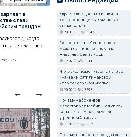
Выбор Редакции
Украинские дроны заставили
зарплат в
Тайный дворик на мысе
Г
севастопольцев задуматься о
стве стали
Хрустальном: как найти
з
страховании
ийским трендом
место отдыха, о котором
м
20:01
10
3543
почти никто не знает
ассказали, когда
А
Зооконфликт в Севастополе
Под стенами Галереи искусств
аться «временные
может оставить бездомных
прячутся руины храма,
животных без помощи
гравийный сад и семейные
:20
375
17:02
6
3314
качели.
Что может измениться в лагере
06/08/2026 15:00
2647
«Чайка» и батилиманском
«профессорском уголке»
20:00
5
3697
Почему у абонентов
Севастополя мобильная связь
вела себя по-разному при
утреннем блэкауте
13:00
16
6375
Почему наш бронепоезд стоит на