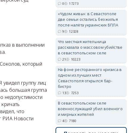
0
17273
«Чудом живы»: в Севастополе
две семьи остались без жилья
после налёта украинских БПЛА
а
erid: 2SDnjdvhGXG
9
12328
Что местная жительница
отказ в выполнении
рассказала о массовом убийстве
ва.
в севастопольском селе
21
10223
 Соколов, который
На фоне ресторанного кризиса в
одном из лучших мест
Севастополя открылся бар-
Я увидел группу лиц
бистро
ась большая группа
13
7253
 о недопустимости
В севастопольском селе
 кричать
военнослужащий убил военного
видел, что
и мирных жителей
т РИА Новости
4
7180