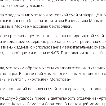
 политическое убежище.
а о задержании членов московской ячейки запрещённо
рганизованного беглым политиком Вячеславом Мальцев
овать в Москве массовые беспорядки.
оне пресечена деятельность законспирированной ячей
ланировавшей совершить резонансные экстремистские а
ативных зданий с использованием зажигательных смесей
и», — сообщается в релизе ФСБ. Провокации должны был
а, что таким образом члены «Артподготовки» пытались
спорядки. В настоящий момент все члены московского 
аны, изъято 15 «коктейлей Молотова».
х мероприятий все члены ячейки задержаны», — подчёрк
спецслужб удалось пресечь деятельность отделений «Арт
одаре, Казани, Самаре и Саратове. В настоящий момент 