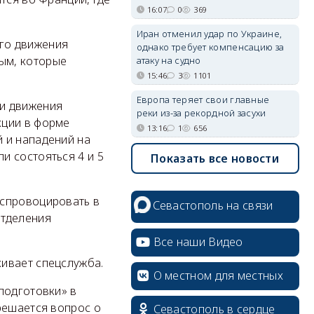
16:07
0
369
Иран отменил удар по Украине,
го движения
однако требует компенсацию за
ым, которые
атаку на судно
15:46
3
1101
Европа теряет свои главные
ки движения
реки из-за рекордной засухи
кции в форме
13:16
1
656
 и нападений на
и состояться 4 и 5
Показать все новости
 спровоцировать в
Севастополь на связи
отделения
Все наши Видео
ивает спецслужба.
О местном для местных
подготовки» в
решается вопрос о
Севастополь в сердце