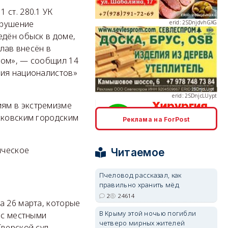
 ст. 280.1 УК
арушение
едён обыск в доме,
слав внесён в
erid: 2SDnjcLUypt
жом», — сообщил 14
тия националистов»
ям в экстремизме
сковским городским
Реклама на ForPost
erid: 2SDnjcrDNw6
ическое
Читаемое
Пчеловод рассказал, как
правильно хранить мёд
2
24614
а 26 марта, которые
erid: 2SDnjdPjgYS
В Крыму этой ночью погибли
 с местными
четверо мирных жителей
Тверской суд