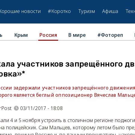
Хорошие новости
#Коротко
Туризм
Афиша
Тех
ь
Крым
В мире
#Фотореп
Россия
ала участников запрещённого д
овка»*
ссии задержали участников запрещённого движения
орого является беглый оппозиционер Вячеслав Мальц
rPost
03/11/2017 - 18:08
али 4 и 5 ноября устроить в столичном регионе поджог
 на полицейских. Сам Мальцев, которому летом было пр
изме, покинул Россию и, по данным прокуратуры, находи