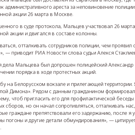
ток административного ареста за неповиновение полиции
нной акции 26 марта в Москве.
шенного в суде протокола, Мальцев участвовал 26 март
ой акции и двигался в составе колонны.
аться, отталкивать сотрудников полиции, чем проявил 
», — приводит РИА Новости слова судьи Алекся Стаклие
я дела Мальцева был допрошен полицейский Александр
чении порядка в ходе протестных акций.
жбу на Белорусском вокзале и прилегающей территории. 
лой Димона». Рядом с данным гражданином формировал
нему, чтоб пригласить его для профилактической беседы
 сборов, но он начал сопротивляться, отталкивать нас,
рые граждане препятствовали его задержанию, после я у
ны погоны и другие детали обмундирования», — цитируе
.