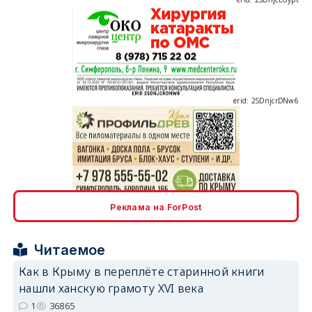
erid: 2SDnjcrDNw6
erid: 2SDnjdPjgYS
Реклама на ForPost
Читаемое
Как в Крыму в переплёте старинной книги
нашли ханскую грамоту XVI века
erid: 2SDnjdvhGXG
1
36865