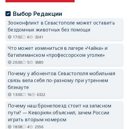
Выбор Редакции
Зооконфликт в Севастополе может оставить
бездомных животных без помощи
17:02
6
3241
Что может измениться в лагере «Чайка» и
батилиманском «профессорском уголке»
20:00
5
3680
Почему у абонентов Севастополя мобильная
связь вела себя по-разному при утреннем
блэкауте
13:00
16
6322
Почему наш бронепоезд стоит на запасном
пути? — Кеворкян объяснил, зачем России
играть вторым номером
18:08
4
2556