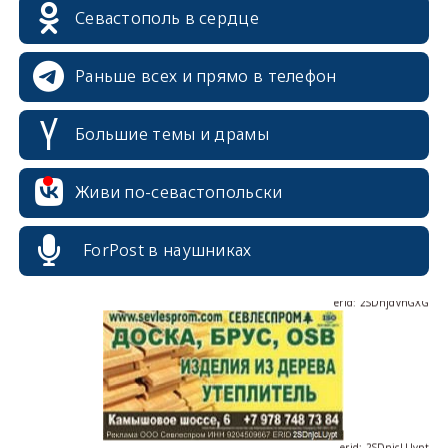
erid: 2SDnjcrDNw6
Севастополь в сердце
Раньше всех и прямо в телефон
Большие темы и драмы
erid: 2SDnjdPjgYS
Живи по-севастопольски
ForPost в наушниках
erid: 2SDnjdvhGXG
erid: 2SDnjcLUypt