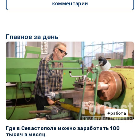
комментарии
Главное за день
работа
Где в Севастополе можно заработать 100
М
тысяч в месяц
с