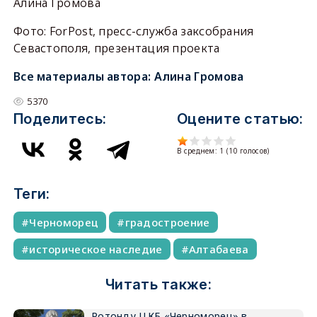
Алина Громова
Фото: ForPost, пресс-служба заксобрания
Севастополя, презентация проекта
Все материалы автора:
Алина Громова
5370
Поделитесь:
Оцените статью:
В среднем:
1
(
10
голосов)
Теги:
Черноморец
градостроение
историческое наследие
Алтабаева
Читать также:
Ротонду ЦКБ «Черноморец» в