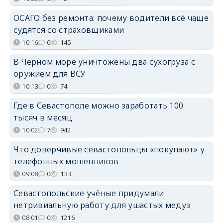
ОСАГО без ремонта: почему водители всё чаще
судятся со страховщиками
10:16
0
145
В Чёрном море уничтожены два сухогруза с
оружием для ВСУ
10:13
0
74
Где в Севастополе можно заработать 100
тысяч в месяц
10:02
7
942
Что доверчивые севастопольцы «покупают» у
телефонных мошенников
09:08
0
133
Севастопольские учёные придумали
нетривиальную работу для ушастых медуз
08:01
0
1216