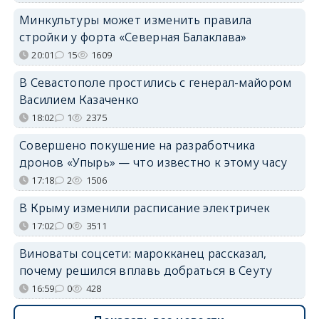
Минкультуры может изменить правила
стройки у форта «Северная Балаклава»
20:01
15
1609
В Севастополе простились с генерал-майором
Василием Казаченко
18:02
1
2375
Совершено покушение на разработчика
дронов «Упырь» — что известно к этому часу
17:18
2
1506
В Крыму изменили расписание электричек
17:02
0
3511
Виноваты соцсети: марокканец рассказал,
почему решился вплавь добраться в Сеуту
16:59
0
428