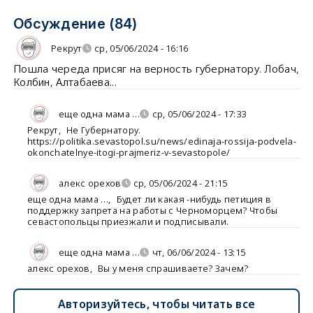
Обсуждение (84)
Рекрут
ср, 05/06/2024 - 16:16
Пошла череда присяг на верность губернатору. Лобач,
Колбин, Алтабаева...
еще одна мама …
ср, 05/06/2024 - 17:33
Рекрут
,
Не Губернатору.
https://politika.sevastopol.su/news/edinaja-rossija-podvela-
okonchatelnye-itogi-prajmeriz-v-sevastopole/
алекс орехов
ср, 05/06/2024 - 21:15
еще одна мама …
,
Будет ли какая -нибудь петиция в
поддержку запрета на работы с Черноморцем? Чтобы
севастопольцы приезжали и подписывали.
еще одна мама …
чт, 06/06/2024 - 13:15
алекс орехов
,
Вы у меня спрашиваете? Зачем?
Авторизуйтесь, чтобы читать все