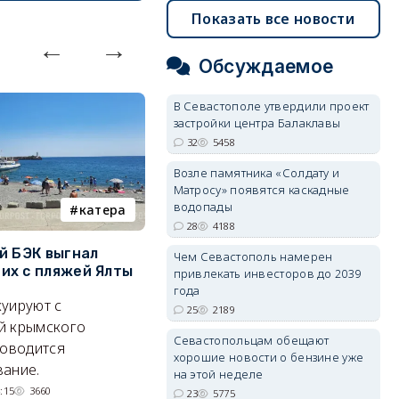
Показать все новости
Обсуждаемое
В Севастополе утвердили проект
застройки центра Балаклавы
32
5458
Возле памятника «Солдату и
Матросу» появятся каскадные
водопады
катера
электроснабжение
28
4188
й БЭК выгнал
Губернатор Севастополя
П
Чем Севастополь намерен
х с пляжей Ялты
рассказал о перспективах
к
привлекать инвесторов до 2039
электроснабжения города
п
года
уируют с
25
2189
Энергетики, подчеркнул он,
П
й крымского
Севастопольцам обещают
делают практически
и
роводится
хорошие новости о бензине уже
невозможное.
ош
ание.
на этой неделе
07/08/2026 10:13
4007
:15
3660
23
5775