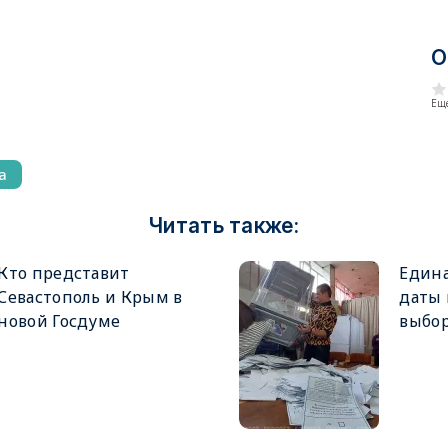
О
Еще
а
Читать также:
Кто представит
Едина
Севастополь и Крым в
даты
новой Госдуме
выбор