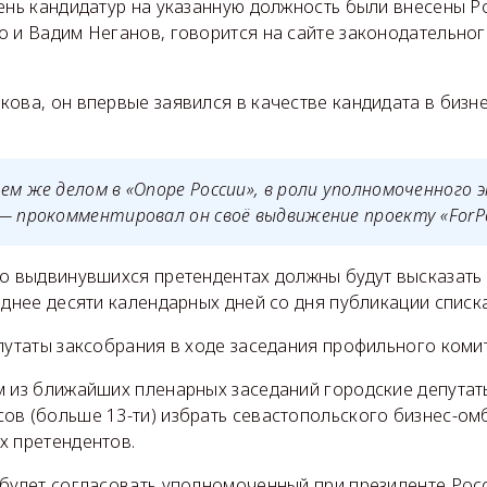
ень кандидатур на указанную должность были внесены Р
о и Вадим Неганов, говорится на сайте законодательно
кова, он впервые заявился в качестве кандидата в биз
ем же делом в «Опоре России», в роли уполномоченного 
— прокомментировал он своё выдвижение проекту «ForP
 о выдвинувшихся претендентах должны будут высказать
зднее десяти календарных дней со дня публикации списк
путаты заксобрания в ходе заседания профильного комит
м из ближайших пленарных заседаний городские депутат
ов (больше 13-ти) избрать севастопольского бизнес-ом
х претендентов.
 будет согласовать уполномоченный при президенте Росс