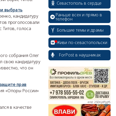
Севастополь в сердце
ли выбрать
Раньше всех и прямо в
ренко, кандидатуру
телефон
атов проголосовали
 Титов, голоса
Большие темы и драмы
Живи по-севастопольски
ForPost в наушниках
ного собрания Олег
л свою кандидатуру
erid: 2SDnjcrDNw6
известно, что он
 защите прав
ния «Опоры России»
erid: 2SDnjdPjgYS
лся в качестве