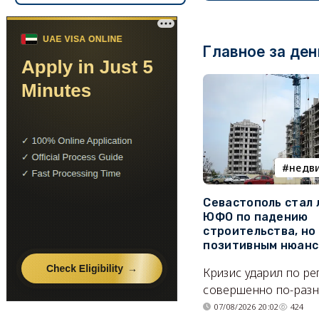
Главное за ден
недв
Севастополь стал
ЮФО по падению
строительства, но
позитивным нюан
Кризис ударил по р
совершенно по-разн
07/08/2026 20:02
424