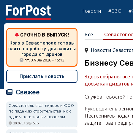
Новости
#СВО
#
Все
Севастопо
СРОЧНО В ВЫПУСК!
Кого в Севастополе готовы
взять на работу для защиты
Новости Севасто
города от дронов
пт, 07/08/2026 - 15:13
Бизнесу Се
Прислать новость
Здесь собраны все
досье кандидатов 
Свежее
Служба новостей Fo
Севастополь стал лидером ЮФО
Руководитель регио
по падению строительства, но с
Пестерников подал 
одним позитивным нюансом
защите прав предпр
20:02
2
505