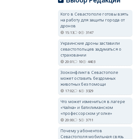
Выбор Редакции
05/08/2026 08:01
5458
Кого в Севастополе готовы взять
на работу для защиты города от
дронов
15:13
0
3147
Украинские дроны заставили
севастопольцев задуматься о
страховании
20:01
10
4403
Зооконфликт в Севастополе
может оставить бездомных
животных без помощи
17:02
6
3329
Что может измениться в лагере
«Чайка» и батилиманском
«профессорском уголке»
20:00
5
3711
Почему у абонентов
Севастополя мобильная связь