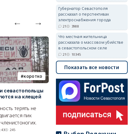
Губернатор Севастополя
рассказал о перспективах
электроснабжения города
21
3988
Что местная жительница
рассказала о массовом убийстве
в севастопольском селе
21
10345
Показать все новости
коротко
Балаклава
и севастопольцы
В Севастополе утвердили
Н
ются на клещей
проект застройки центра
С
Балаклавы
и
ность терять не
Там появится туристический
М
двигается пик
квартал с отелями и
н
 членистоногих.
парковками.
:43
245