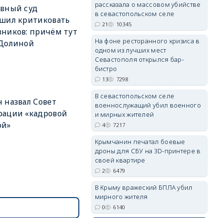
рассказала о массовом убийстве
вный суд
в севастопольском селе
шил критиковать
21
10345
ников: причём тут
erid: 2SDnjdPjgYS
На фоне ресторанного кризиса в
 Долиной
одном из лучших мест
Севастополя открылся бар-
бистро
13
7298
В севастопольском селе
 назвал Совет
военнослужащий убил военного
erid: 2SDnjdvhGXG
рации «кадровой
и мирных жителей
ой»
4
7217
Крымчанин печатал боевые
дроны для СБУ на 3D-принтере в
своей квартире
2
6479
В Крыму вражеский БПЛА убил
мирного жителя
0
6140