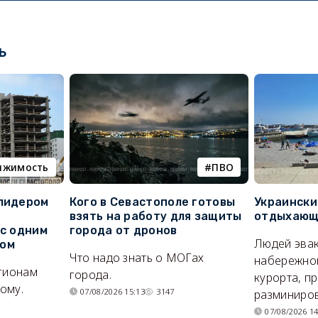
ь
ижимость
ПВО
 лидером
Кого в Севастополе готовы
Украински
взять на работу для защиты
отдыхающи
 с одним
города от дронов
Людей эвак
сом
Что надо знать о МОГах
набережно
егионам
города.
курорта, п
ому.
07/08/2026 15:13
3147
разминиров
07/08/2026 14