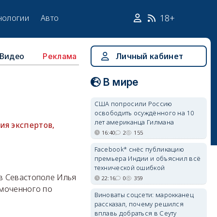
18+
нологии
Авто
Видео
Личный кабинет
Реклама
В мире
США попросили Россию
освободить осуждённого на 10
лет американца Гилмана
ия экспертов,
16:40
2
155
Facebook* снёс публикацию
премьера Индии и объяснил всё
технической ошибкой
в Севастополе Илья
22:16
0
359
омоченного по
Виноваты соцсети: марокканец
рассказал, почему решился
вплавь добраться в Сеуту