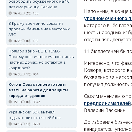
освободить осуждённого на 10
лет американца Гилмана
Напомним, в конце 
16:40
2
165
уполномоченного п
В Крыму временно сократят
которого внёс глава
продажи бензина на некоторых
шесть народных изб
АЗС
отдали пять депутат
16:29
0
152
11 бюллетеней было
Прямой эфир «ЕСТЬ ТЕМА».
Почему россияне мечтают жить в
частных домах, но остаются в
Интересно, что фав
квартирах?
Козюра, которого в
16:00
1
404
буквально за нескол
получил должность 
Кого в Севастополе готовы
взять на работу для защиты
Своим мнением о то
города от дронов
15:13
0
3242
предпринимателей
Валерий Васюнин.
Украинский БЭК выгнал
отдыхающих с пляжей Ялты
До избрания бизнес
14:15
5
3721
кандидатуры уполном