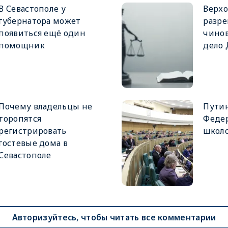
В Севастополе у
Верхо
губернатора может
разре
появиться ещё один
чинов
помощник
дело
Почему владельцы не
Путин
торопятся
Феде
регистрировать
школ
гостевые дома в
Севастополе
Авторизуйтесь, чтобы читать все комментарии