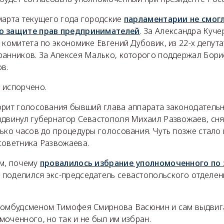
марта текущего года городские
парламентарии не смог
о защите прав предпринимателей
. За Александра Куче
 комитета по экономике Евгений Дубовик, из 22-х депут
ранников. За Алексея Малько, которого поддержал Борис
ов.
 испорчено.
орит голосования бывший глава аппарата законодатель
ыдвинул губернатор Севастополя Михаил Развожаев, сня
ько часов до процедуры голосования. Чуть позже стало 
советника Развожаева.
м, почему
провалилось избрание уполномоченного по
, поделился экс-председатель севастопольского отделе
-омбудсменом Тимофея Смирнова Васюнин и сам выдвига
оченного, но так и не был им избран.