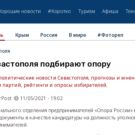
Хорошие новости
#Коротко
Туризм
Афиша
Тех
Крым
Россия
В мире
#Фотореп
ль
поля
вастополя подбирают опору
 политические новости Севастополя, прогнозы и мнен
и партий, рейтинги и опросы избирателей.
rPost
11/05/2021 - 19:02
нального отделения предпринимателей «Опора России» 
документы в качестве кандидатуры на должность уполн
инимателей.