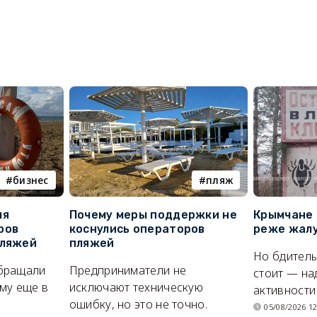
бизнес
пляж
ля
Почему меры поддержки не
Крымчане 
ров
коснулись операторов
реже жалу
пляжей
пляжей
Но бдитель
бращали
Предприниматели не
стоит — на
му еще в
исключают техническую
активности
ошибку, но это не точно.
05/08/2026 12