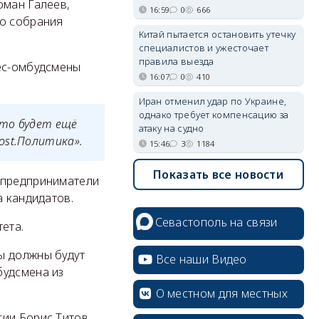
оман Галеев,
16:59
0
666
го собрания
Китай пытается остановить утечку
специалистов и ужесточает
правила выезда
нес-омбудсмены
16:07
0
410
Иран отменил удар по Украине,
однако требует компенсацию за
это будет ещё
атаку на судно
ost.Политика».
15:46
3
1184
Показать все новости
 предприниматели
а кандидатов.
Севастополь на связи
ета.
ы должны будут
Все наши Видео
будсмена из
О местном для местных
ии Борис Титов.