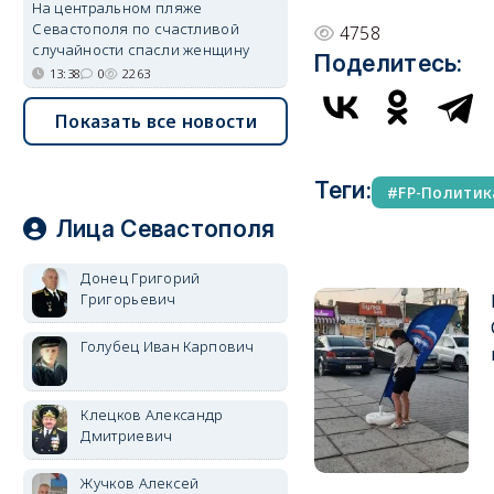
На центральном пляже
Севастополя по счастливой
4758
случайности спасли женщину
Поделитесь:
13:38
0
2263
Показать все новости
Теги:
FP-Политик
Лица Севастополя
Донец Григорий
Григорьевич
Голубец Иван Карпович
Клецков Александр
Дмитриевич
Жучков Алексей