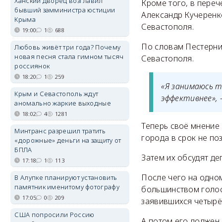
Ханский дворец возглавил
Кроме того, в переч
бывший замминистра юстиции
Александр Кучеренк
Крыма
Севастополя.
19:00
1
688
По словам Пестерни
Любовь живёт три года? Почему
новая песня стала гимном тысяч
Севастополя.
россиянок
18:20
1
259
«Я занимаюсь т
Крым и Севастополь ждут
эффективнее», 
аномально жаркие выходные
18:02
4
1281
Теперь своё мнение
Минтранс разрешил тратить
города в срок не по
«дорожные» деньги на защиту от
БПЛА
Затем их обсудят де
17:18
1
113
После чего на одно
В Алупке планируют установить
памятник именитому фотографу
большинством голос
17:05
0
209
заявившихся четырё
США попросили Россию
А потом его должен