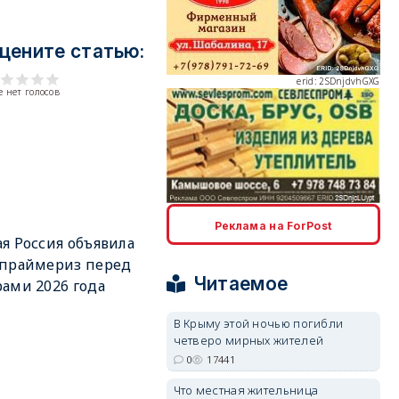
цените статью:
erid: 2SDnjdvhGXG
 нет голосов
erid: 2SDnjcLUypt
Реклама на ForPost
я Россия объявила
 праймериз перед
Читаемое
ами 2026 года
В Крыму этой ночью погибли
четверо мирных жителей
erid: 2SDnjcrDNw6
0
17441
Что местная жительница