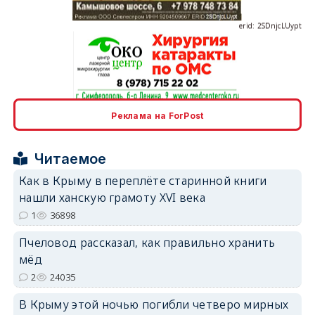
erid: 2SDnjcLUypt
erid: 2SDnjcrDNw6
Реклама на ForPost
Читаемое
Как в Крыму в переплёте старинной книги
нашли ханскую грамоту XVI века
erid: 2SDnjdPjgYS
1
36898
Пчеловод рассказал, как правильно хранить
мёд
2
24035
В Крыму этой ночью погибли четверо мирных
erid: 2SDnjdvhGXG