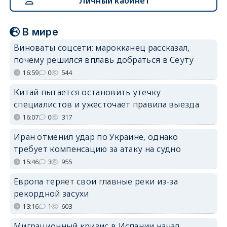
Личный кабинет
В мире
Виноваты соцсети: марокканец рассказал,
почему решился вплавь добраться в Сеуту
16:59
0
544
Китай пытается остановить утечку
специалистов и ужесточает правила выезда
16:07
0
317
Иран отменил удар по Украине, однако
требует компенсацию за атаку на судно
15:46
3
955
Европа теряет свои главные реки из-за
рекордной засухи
13:16
1
603
Миграционный кризис в Испании начал