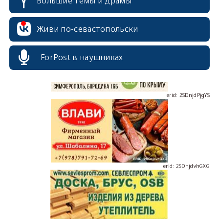
Большие темы и драмы
erid: 2SDnjcrDNw6
Живи по-севастопольски
ForPost в наушниках
erid: 2SDnjdPjgYS
erid: 2SDnjdvhGXG