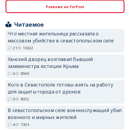
Реклама на ForPost
erid: 2SDnjcrDNw6
Читаемое
Что местная жительница рассказала о
массовом убийстве в севастопольском селе
21
10622
erid: 2SDnjdPjgYS
Ханский дворец возглавил бывший
замминистра юстиции Крыма
6
8569
Кого в Севастополе готовы взять на работу
для защиты города от дронов
erid: 2SDnjdvhGXG
0
8052
В севастопольском селе военнослужащий убил
военного и мирных жителей
4
7303