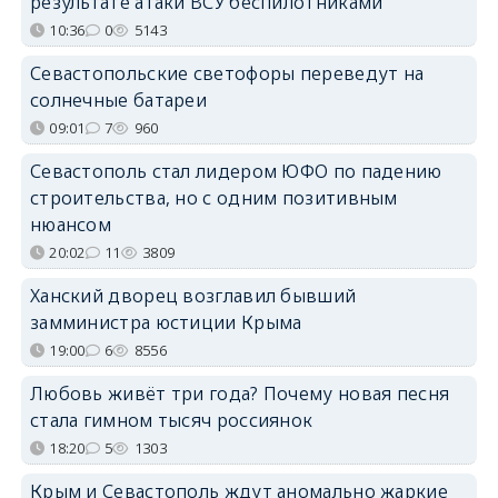
результате атаки ВСУ беспилотниками
10:36
0
5143
Севастопольские светофоры переведут на
солнечные батареи
09:01
7
960
Севастополь стал лидером ЮФО по падению
строительства, но с одним позитивным
нюансом
20:02
11
3809
Ханский дворец возглавил бывший
замминистра юстиции Крыма
19:00
6
8556
Любовь живёт три года? Почему новая песня
стала гимном тысяч россиянок
18:20
5
1303
Крым и Севастополь ждут аномально жаркие