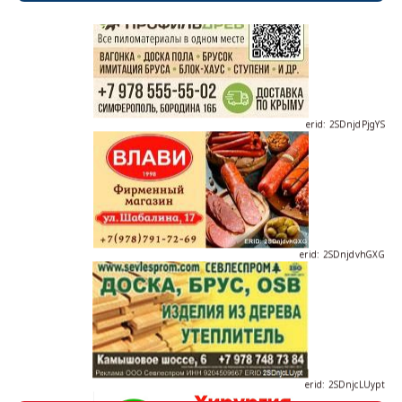
erid: 2SDnjdPjgYS
erid: 2SDnjdvhGXG
erid: 2SDnjcLUypt