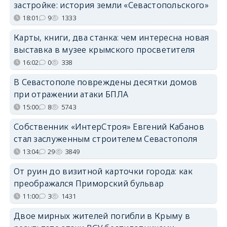
застройке: история земли «Севастопольского»
18:01
9
1333
Карты, книги, два станка: чем интересна новая
выставка в музее крымского просветителя
16:02
0
338
В Севастополе повреждены десятки домов
при отражении атаки БПЛА
15:00
8
5743
Собственник «ИнтерСтроя» Евгений Кабанов
стал заслуженным строителем Севастополя
13:04
29
3849
От руин до визитной карточки города: как
преображался Приморский бульвар
11:00
3
1431
Двое мирных жителей погибли в Крыму в