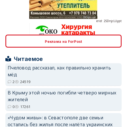
erid: 2SDnjcLUypt
Реклама на ForPost
erid: 2SDnjcrDNw6
Читаемое
Пчеловод рассказал, как правильно хранить
мёд
2
24519
erid: 2SDnjdPjgYS
В Крыму этой ночью погибли четверо мирных
жителей
0
17261
«Чудом живы»: в Севастополе две семьи
остались без жилья после налёта украинских