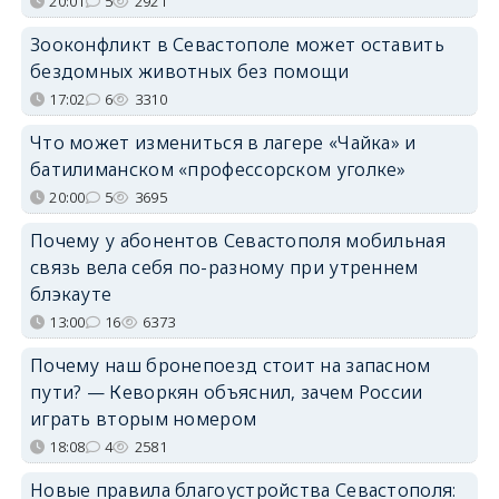
20:01
5
2921
Зооконфликт в Севастополе может оставить
бездомных животных без помощи
17:02
6
3310
Что может измениться в лагере «Чайка» и
батилиманском «профессорском уголке»
20:00
5
3695
Почему у абонентов Севастополя мобильная
связь вела себя по-разному при утреннем
блэкауте
13:00
16
6373
Почему наш бронепоезд стоит на запасном
пути? — Кеворкян объяснил, зачем России
играть вторым номером
18:08
4
2581
Новые правила благоустройства Севастополя: