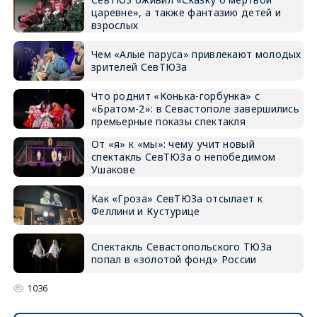
царевне», а также фантазию детей и
взрослых
Чем «Алые паруса» привлекают молодых
зрителей СевТЮЗа
Что роднит «Конька-горбунка» с
«Братом-2»: в Севастополе завершились
премьерные показы спектакля
От «я» к «мы»: чему учит новый
спектакль СевТЮЗа о непобедимом
Ушакове
Как «Гроза» СевТЮЗа отсылает к
Феллини и Кустурице
Спектакль Севастопольского ТЮЗа
попал в «золотой фонд» России
1036