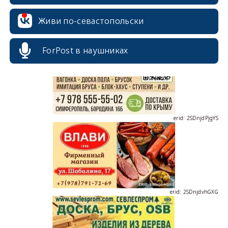
erid: 2SDnjcrDNw6
Живи по-севастопольски
ForPost в наушниках
erid: 2SDnjdPjgYS
erid: 2SDnjdvhGXG