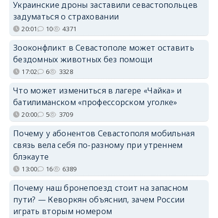
Украинские дроны заставили севастопольцев
задуматься о страховании
20:01
10
4371
Зооконфликт в Севастополе может оставить
бездомных животных без помощи
17:02
6
3328
Что может измениться в лагере «Чайка» и
батилиманском «профессорском уголке»
20:00
5
3709
Почему у абонентов Севастополя мобильная
связь вела себя по-разному при утреннем
блэкауте
13:00
16
6389
Почему наш бронепоезд стоит на запасном
пути? — Кеворкян объяснил, зачем России
играть вторым номером