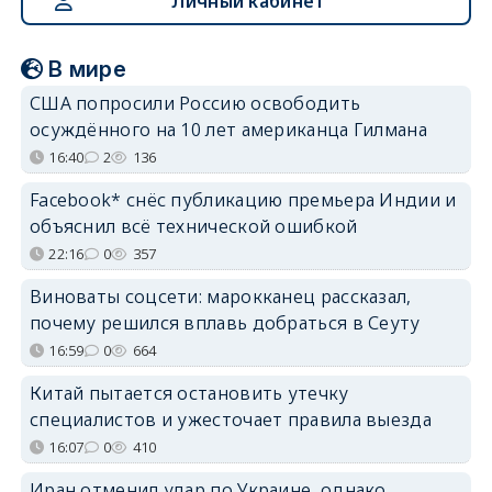
Личный кабинет
В мире
США попросили Россию освободить
осуждённого на 10 лет американца Гилмана
16:40
2
136
Facebook* снёс публикацию премьера Индии и
объяснил всё технической ошибкой
22:16
0
357
Виноваты соцсети: марокканец рассказал,
почему решился вплавь добраться в Сеуту
16:59
0
664
Китай пытается остановить утечку
специалистов и ужесточает правила выезда
16:07
0
410
Иран отменил удар по Украине, однако