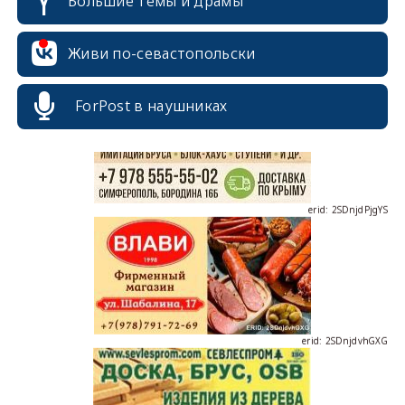
Большие темы и драмы
erid: 2SDnjcrDNw6
Живи по-севастопольски
ForPost в наушниках
erid: 2SDnjdPjgYS
erid: 2SDnjdvhGXG