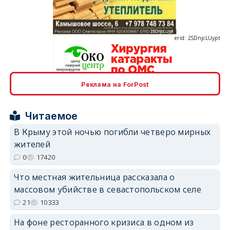
erid: 2SDnjcLUypt
Реклама на ForPost
erid: 2SDnjcrDNw6
Читаемое
В Крыму этой ночью погибли четверо мирных
жителей
0
17420
erid: 2SDnjdPjgYS
Что местная жительница рассказала о
массовом убийстве в севастопольском селе
21
10333
На фоне ресторанного кризиса в одном из