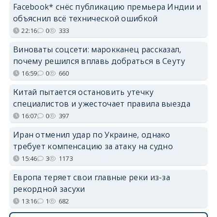
Facebook* снёс публикацию премьера Индии и
объяснил всё технической ошибкой
22:16
0
333
Виноваты соцсети: марокканец рассказал,
почему решился вплавь добраться в Сеуту
16:59
0
660
Китай пытается остановить утечку
специалистов и ужесточает правила выезда
16:07
0
397
Иран отменил удар по Украине, однако
требует компенсацию за атаку на судно
15:46
3
1173
Европа теряет свои главные реки из-за
рекордной засухи
13:16
1
682