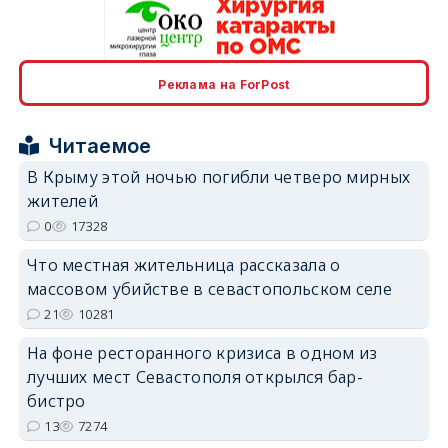
Реклама на ForPost
erid: 2SDnjcrDNw6
Читаемое
В Крыму этой ночью погибли четверо мирных
жителей
0
17328
erid: 2SDnjdPjgYS
Что местная жительница рассказала о
массовом убийстве в севастопольском селе
21
10281
На фоне ресторанного кризиса в одном из
лучших мест Севастополя открылся бар-
erid: 2SDnjdvhGXG
бистро
13
7274