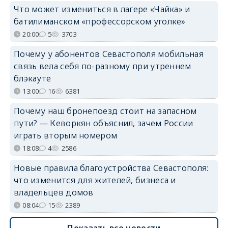
Что может измениться в лагере «Чайка» и
батилиманском «профессорском уголке»
20:00
5
3703
Почему у абонентов Севастополя мобильная
связь вела себя по-разному при утреннем
блэкауте
13:00
16
6381
Почему наш бронепоезд стоит на запасном
пути? — Кеворкян объяснил, зачем России
играть вторым номером
18:08
4
2586
Новые правила благоустройства Севастополя:
что изменится для жителей, бизнеса и
владельцев домов
08:04
15
2389
Показать все новости