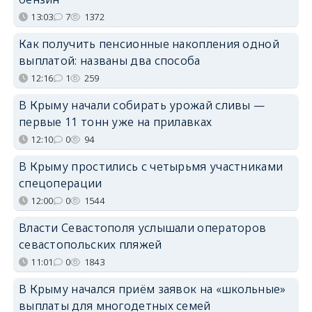
13:03
7
1372
Как получить пенсионные накопления одной
выплатой: названы два способа
12:16
1
259
В Крыму начали собирать урожай сливы —
первые 11 тонн уже на прилавках
12:10
0
94
В Крыму простились с четырьмя участниками
спецоперации
12:00
0
1544
Власти Севастополя услышали операторов
севастопольских пляжей
11:01
0
1843
В Крыму начался приём заявок на «школьные»
выплаты для многодетных семей