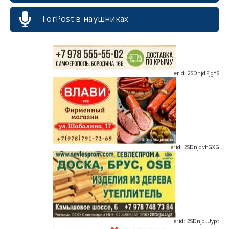
ForPost в наушниках
erid: 2SDnjdPjgYS
erid: 2SDnjdvhGXG
erid: 2SDnjcLUypt