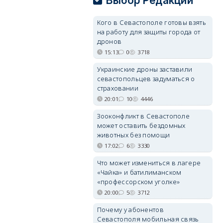
Выбор Редакции
Кого в Севастополе готовы взять
на работу для защиты города от
дронов
15:13
0
3718
Украинские дроны заставили
севастопольцев задуматься о
страховании
20:01
10
4446
Зооконфликт в Севастополе
может оставить бездомных
животных без помощи
17:02
6
3330
Что может измениться в лагере
«Чайка» и батилиманском
«профессорском уголке»
20:00
5
3712
Почему у абонентов
Севастополя мобильная связь