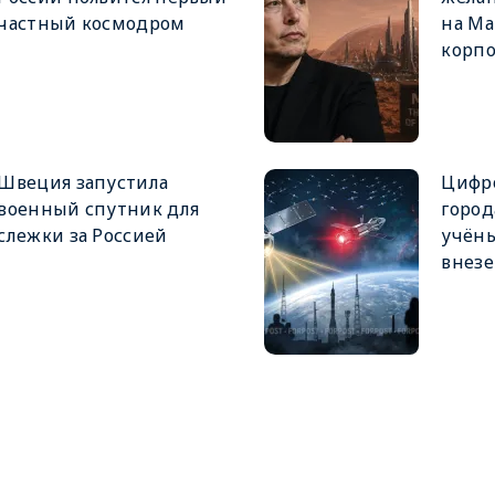
частный космодром
на Ма
корп
Швеция запустила
Цифр
военный спутник для
город
слежки за Россией
учёны
внез