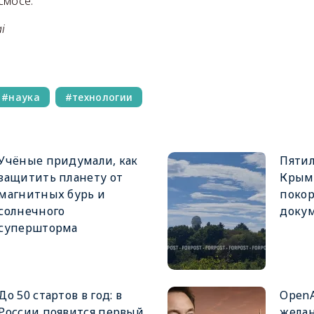
смосе.
i
наука
технологии
Учёные придумали, как
Пяти
защитить планету от
Крым
магнитных бурь и
покор
солнечного
докум
супершторма
До 50 стартов в год: в
OpenA
России появится первый
желан