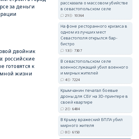
рассказала о массовом убийстве
рсе за деньги
в севастопольском селе
орации
21
10364
На фоне ресторанного кризиса в
одном из лучших мест
erid: 2SDnjdvhGXG
Севастополя открылся бар-
бистро
овой двойник
13
7307
а: российские
В севастопольском селе
е готовятся к
военнослужащий убил военного
и мирных жителей
емной жизни
4
7224
Крымчанин печатал боевые
дроны для СБУ на 3D-принтере в
своей квартире
2
6484
В Крыму вражеский БПЛА убил
мирного жителя
0
6150