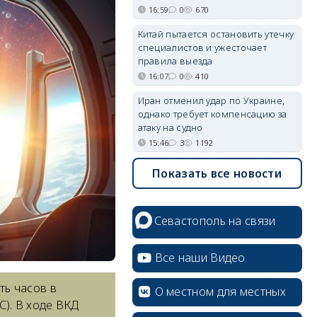
16:59
0
670
Китай пытается остановить утечку
специалистов и ужесточает
правила выезда
16:07
0
410
Иран отменил удар по Украине,
однако требует компенсацию за
атаку на судно
15:46
3
1192
Показать все новости
Севастополь на связи
Все наши Видео
ть часов в
О местном для местных
). В ходе ВКД