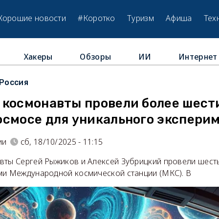
Хорошие новости
#Коротко
Туризм
Афиша
Тех
Хакеры
Обзоры
ИИ
Интернет
Россия
 космонавты провели более шести
осмосе для уникального экспери
ии
сб, 18/10/2025 - 11:15
вты Сергей Рыжиков и Алексей Зубрицкий провели шесть
ми Международной космической станции (МКС). В