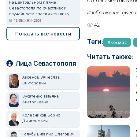
фотоэлементов в ко
На центральном пляже
Севастополя по счастливой
Изображение: qwen.a
случайности спасли женщину
13:38
0
2508
42
Показать все новости
Теги:
космос
Читать также:
Лица Севастополя
Аксёнов Вячеслав
Викторович
Вусатенко Татьяна
Анатольевна
Колесников Борис
Дмитриевич
Голубь Виталий Олегович