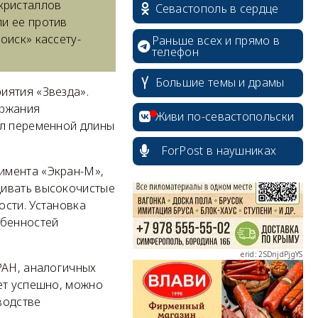
кристаллов
Севастополь в сердце
ли ее против
оиск» кассету-
Раньше всех и прямо в
телефон
Большие темы и драмы
иятия «Звезда».
erid: 2SDnjcrDNw6
ержания
Живи по-севастопольски
ал переменной длины
ForPost в наушниках
имента «Экран-М»,
щивать высокочистые
erid: 2SDnjdPjgYS
ости. Установка
обенностей
РАН, аналогичных
ет успешно, можно
водстве
erid: 2SDnjdvhGXG