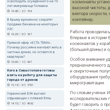
освободить осуждённого на 10
космонавты устано
лет американца Гилмана
высокой чистоты, 
16:40
2
194
вектора скорости, 
контейнер.
В Крыму временно сократят
продажи бензина на некоторых
АЗС
Работа проводилась
16:29
0
187
Впервые в истории 
Прямой эфир «ЕСТЬ ТЕМА».
космонавтов у кора
Почему россияне мечтают жить в
(большей длины) и 
частных домах, но остаются в
квартирах?
Особое внимание уд
16:00
1
447
предназначенного д
Кого в Севастополе готовы
и сверхточные полу
взять на работу для защиты
оборудования требу
города от дронов
микрогравитации.
15:13
0
3781
По словам учёных И
Украинский БЭК выгнал
отдыхающих с пляжей Ялты
исследовательских 
14:15
5
4062
будет говорить о п