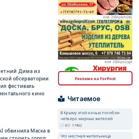
erid: 2SDnjcLUypt
летний Дима из
ской обсерватории
Реклама на ForPost
erid: 2SDnjcrDNw6
ил фестиваль
ентального кино
Читаемое
В Крыму этой ночью погибли
четверо мирных жителей
0
17462
erid: 2SDnjdPjgYS
I обвинила Маска в
Что местная жительница
ии строить город