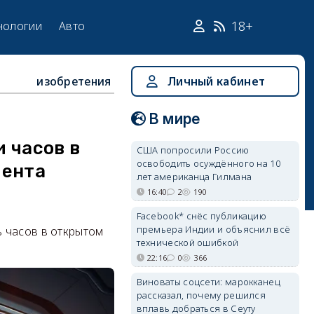
18+
нологии
Авто
изобретения
Личный кабинет
В мире
 часов в
США попросили Россию
освободить осуждённого на 10
мента
лет американца Гилмана
16:40
2
190
Facebook* снёс публикацию
премьера Индии и объяснил всё
 часов в открытом
технической ошибкой
22:16
0
366
Виноваты соцсети: марокканец
рассказал, почему решился
вплавь добраться в Сеуту