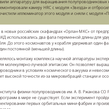
вили аппаратуру для выращивания полупроводниковых 
демонтировали камеру HRС с модуля «Звезда» и отброси
очистили иллюминатор этого модуля и сняли с модуля «П
 в новых российских скафандрах «Орлан-МКС» от предпр
ВКД использовались два фала переменной длины для уд
бля. До этого космонавтов у корабля удерживал один ф
один постоянной (меньшей длины).
елялось монтажу комплекса научной аппаратуры экспер
ля молекулярно-лучевой эпитаксии. Он позволяет выра
проводники в условиях космического вакуума и невесом
ет высокой точности из-за микровибраций станции и ос
нститута физики полупроводников им. А. В. Ржанова СО 
программ в мире не существует. Если эксперимент пройд
роектировании первых орбитальных мини-фабрик и произ