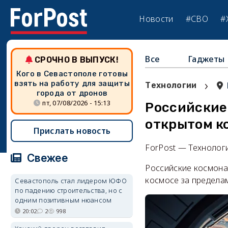
Новости
#СВО
#
Все
Гаджеты
СРОЧНО В ВЫПУСК!
Кого в Севастополе готовы
›
взять на работу для защиты
Технологии
города от дронов
пт, 07/08/2026 - 15:13
Российские
открытом к
Прислать новость
ForPost — Технолог
Свежее
Российские космона
космосе за предела
Севастополь стал лидером ЮФО
по падению строительства, но с
одним позитивным нюансом
20:02
2
998