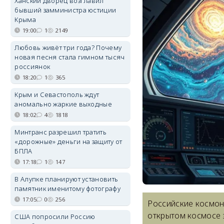
Ханский дворец возглавил
бывший замминистра юстиции
Крыма
19:00
1
2149
Любовь живёт три года? Почему
новая песня стала гимном тысяч
россиянок
18:20
1
365
Крым и Севастополь ждут
аномально жаркие выходные
18:02
4
1818
Минтранс разрешил тратить
«дорожные» деньги на защиту от
БПЛА
17:18
1
147
В Алупке планируют установить
памятник именитому фотографу
17:05
0
256
Российские космон
открытом космосе 
США попросили Россию