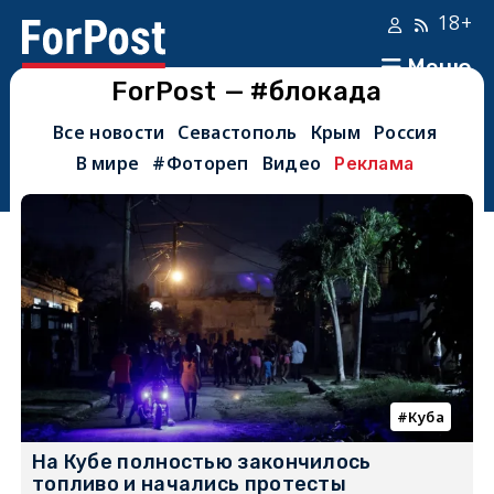
18+
Меню
ForPost — #блокада
Все новости
Севастополь
Крым
Россия
В мире
#Фотореп
Видео
Реклама
Куба
На Кубе полностью закончилось
топливо и начались протесты