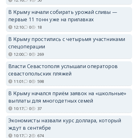
В Крыму начали собирать урожай сливы —
первые 11 тонн уже на прилавках
12:10
0
18
В Крыму простились с четырьмя участниками
спецоперации
12:00
0
269
Власти Севастополя услышали операторов
севастопольских пляжей
11:01
0
598
В Крыму начался приём заявок на «школьные»
выплаты для многодетных семей
10:17
0
37
Экономисты назвали курс доллара, который
ждут в сентябре
10:17
2
674