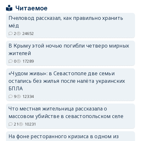
Читаемое
erid: 2SDnjcrDNw6
Пчеловод рассказал, как правильно хранить
мёд
2
24652
В Крыму этой ночью погибли четверо мирных
жителей
erid: 2SDnjdPjgYS
0
17289
«Чудом живы»: в Севастополе две семьи
остались без жилья после налёта украинских
БПЛА
9
12334
erid: 2SDnjdvhGXG
Что местная жительница рассказала о
массовом убийстве в севастопольском селе
21
10231
На фоне ресторанного кризиса в одном из