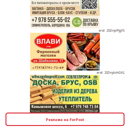
erid: 2SDnjdPjgYS
erid: 2SDnjdvhGXG
erid: 2SDnjcLUypt
Реклама на ForPost