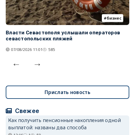
бизнес
Власти Севастополя услышали операторов
П
севастопольских пляжей
о
07/08/2026 11:01
585
Прислать новость
Свежее
Как получить пенсионные накопления одной
выплатой: названы два способа
12:16
1
50