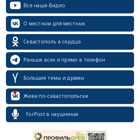
Все наши Видео
О местном для местных
Севастополь в сердце
Раньше всех и прямо в телефон
Большие темы и драмы
Живи по-севастопольски
erid: 2SDnjcrDNw6
ForPost в наушниках