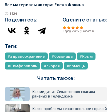
Все материалы автора:
Елена Фокина
1524
Поделитесь:
Оцените статью:
В среднем:
5
(
3
голосов)
Теги:
здравоохранение
больница
Крым
Симферополь
скорая
помощь
Читать также:
Как медик из Севастополя спасала
раненых в Геленджике
Какие проблемы севастопольских врачей