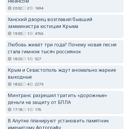
нюансом
20:02
2
1694
Ханский дворец возглавил бывший
замминистра юстиции Крыма
19:00
1
4766
Любовь живёт три года? Почему новая песня
стала гимном тысяч россиянок
18:20
1
527
Крым и Севастополь ждут аномально жаркие
выходные
18:02
4
2279
Минтранс разрешил тратить «дорожные»
деньги на защиту от БПЛА
17:18
1
176
В Алупке планируют установить памятник
именитому фотографу