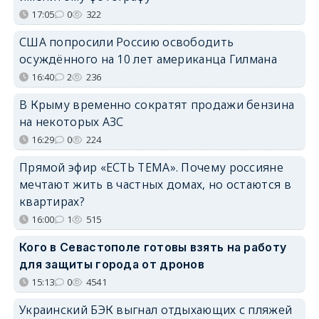
17:05
0
322
США попросили Россию освободить
осуждённого на 10 лет американца Гилмана
16:40
2
236
В Крыму временно сократят продажи бензина
на некоторых АЗС
16:29
0
224
Прямой эфир «ЕСТЬ ТЕМА». Почему россияне
мечтают жить в частных домах, но остаются в
квартирах?
16:00
1
515
Кого в Севастополе готовы взять на работу
для защиты города от дронов
15:13
0
4541
Украинский БЭК выгнал отдыхающих с пляжей