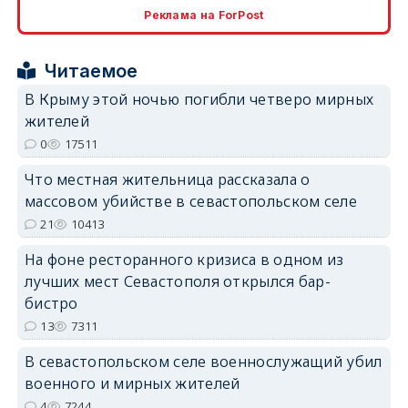
Реклама на ForPost
Читаемое
В Крыму этой ночью погибли четверо мирных
жителей
erid: 2SDnjdPjgYS
0
17511
Что местная жительница рассказала о
массовом убийстве в севастопольском селе
21
10413
На фоне ресторанного кризиса в одном из
erid: 2SDnjdvhGXG
лучших мест Севастополя открылся бар-
бистро
13
7311
В севастопольском селе военнослужащий убил
военного и мирных жителей
4
7244