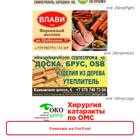
erid: 2SDnjdvhGXG
erid: 2SDnjcLUypt
Реклама на ForPost
erid: 2SDnjcrDNw6