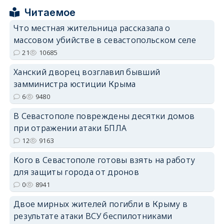
Читаемое
Что местная жительница рассказала о
массовом убийстве в севастопольском селе
21
10685
erid: 2SDnjdPjgYS
Ханский дворец возглавил бывший
замминистра юстиции Крыма
6
9480
В Севастополе повреждены десятки домов
при отражении атаки БПЛА
erid: 2SDnjdvhGXG
12
9163
Кого в Севастополе готовы взять на работу
для защиты города от дронов
0
8941
Двое мирных жителей погибли в Крыму в
результате атаки ВСУ беспилотниками