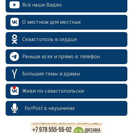
Все наши Видео
О местном для местных
Севастополь в сердце
Раньше всех и прямо в телефон
Большие темы и драмы
erid: 2SDnjcrDNw6
Живи по-севастопольски
ForPost в наушниках
erid: 2SDnjdPjgYS