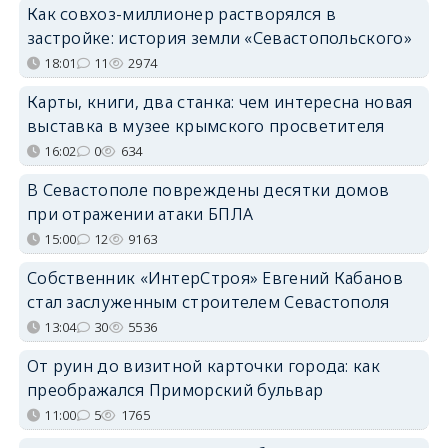
Как совхоз-миллионер растворялся в
застройке: история земли «Севастопольского»
18:01
11
2974
Карты, книги, два станка: чем интересна новая
выставка в музее крымского просветителя
16:02
0
634
В Севастополе повреждены десятки домов
при отражении атаки БПЛА
15:00
12
9163
Собственник «ИнтерСтроя» Евгений Кабанов
стал заслуженным строителем Севастополя
13:04
30
5536
От руин до визитной карточки города: как
преображался Приморский бульвар
11:00
5
1765