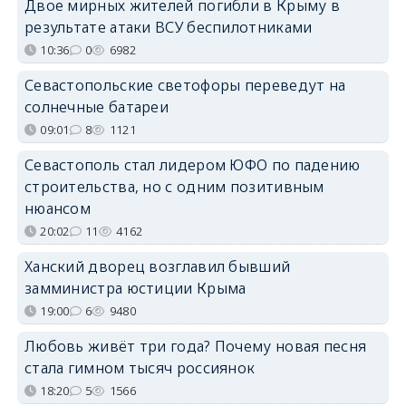
Двое мирных жителей погибли в Крыму в
результате атаки ВСУ беспилотниками
10:36
0
6982
Севастопольские светофоры переведут на
солнечные батареи
09:01
8
1121
Севастополь стал лидером ЮФО по падению
строительства, но с одним позитивным
нюансом
20:02
11
4162
Ханский дворец возглавил бывший
замминистра юстиции Крыма
19:00
6
9480
Любовь живёт три года? Почему новая песня
стала гимном тысяч россиянок
18:20
5
1566