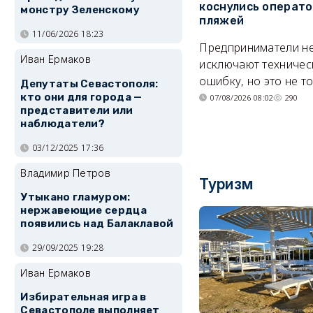
коснулись операт
монстру Зеленскому
пляжей
11/06/2026 18:23
Предприниматели н
Иван Ермаков
исключают техничес
ошибку, но это не т
Депутаты Севастополя:
кто они для города —
07/08/2026 08:02
290
представители или
наблюдатели?
03/12/2025 17:36
Владимир Петров
Туризм
Утыкано гламуром:
нержавеющие сердца
появились над Балаклавой
29/09/2025 19:28
Иван Ермаков
Избирательная игра в
Севастополе выполняет