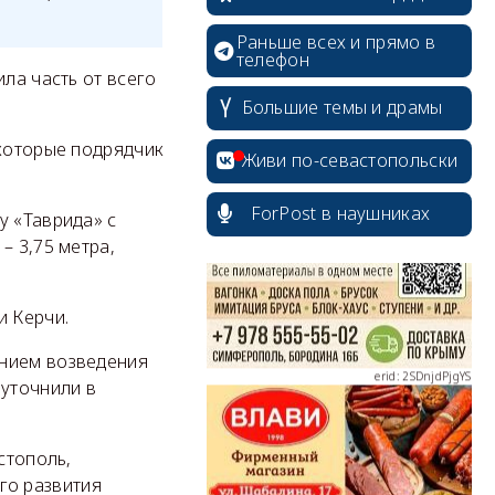
Раньше всех и прямо в
телефон
ла часть от всего
Большие темы и драмы
erid: 2SDnjcrDNw6
 которые подрядчик
Живи по-севастопольски
ForPost в наушниках
у «Таврида» с
– 3,75 метра,
erid: 2SDnjdPjgYS
и Керчи.
анием возведения
 уточнили в
стополь,
erid: 2SDnjdvhGXG
го развития