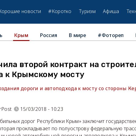
Хорошие новости
#Коротко
Туризм
Афиша
Тех
ь
Россия
В мире
#Фотореп
Крым
чила второй контракт на строите
а к Крымскому мосту
здания дороги и автоподхода к мосту со стороны Кер
rPost
15/03/2018 - 10:23
бильных дорог Республики Крым» заключит государствен
оторая прокладывает по полуострову федеральную трасс
рчи новой автомобильной дороги и автоподхода к Крымс