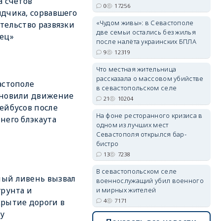
а счетов
0
17256
дчика, сорвавшего
«Чудом живы»: в Севастополе
тельство развязки
две семьи остались без жилья
ец»
после налёта украинских БПЛА
erid: 2SDnjdvhGXG
9
12319
Что местная жительница
рассказала о массовом убийстве
астополе
в севастопольском селе
бновили движение
21
10204
ейбусов после
На фоне ресторанного кризиса в
него блэкаута
одном из лучших мест
Севастополя открылся бар-
бистро
13
7238
В севастопольском селе
ый ливень вызвал
военнослужащий убил военного
грунта и
и мирных жителей
4
7171
рытие дороги в
у