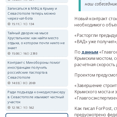
наш собеседник
Записаться в МФЦ в Крыму и
Севастополе теперь можно
Новый контракт стои
через чат-бота
15:11
1
134
необходимого объём
Тайный дворик на мысе
«Расторгли предыдущ
Хрустальном: как найти место
«ВАД» уже получил»
отдыха, о котором почти никто не
знает
По
данным
«Главгос
15:00
16
2393
Крымским мостом, со
Контракт с Минобороны помог
расчётная скорость 
иностранцам получить
российские паспорта в
Проектом предусмот
Севастополе
14:03
0
2069
«Завершение строит
Крымского моста и з
Ради подъезда к онкодиспансеру
в Севастополе изымают частный
«Главгосэкспертизе»
участок
12:18
1
562
Как писал ForPost, 
предусмотрено феде