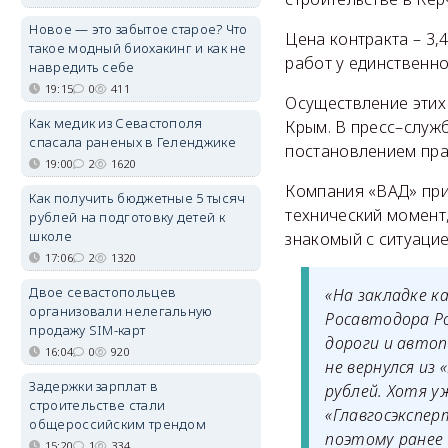
Новое — это забытое старое? Что
Цена контракта – 3,
такое модный биохакинг и как не
работ у единственн
навредить себе
19:15
0
411
Осуществление этих
Как медик из Севастополя
Крым. В пресс–служ
спасала раненых в Геленджике
постановлением пра
19:00
2
1620
Компания «ВАД» при
Как получить бюджетные 5 тысяч
технический момент
рублей на подготовку детей к
школе
знакомый с ситуацие
17:06
2
1320
Двое севастопольцев
«На закладке ка
организовали нелегальную
Росавтодора Р
продажу SIM-карт
дороги и автоп
16:04
0
920
не вернулся из
Задержки зарплат в
рублей. Хотя у
строительстве стали
«Главгосэкспе
общероссийским трендом
поэтому ранее 
15:20
1
334