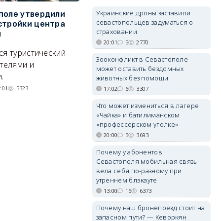
Украинские дроны заставили
поле утвердили
На диких пляжах
Д
севастопольцев задуматься о
стройки центра
Севастополя появились
с
страховании
ы
инспекторы
К
20:01
5
2770
ся туристический
Могут ли оштрафовать за отдых
С
Зооконфликт в Севастополе
отелями и
на необорудованном пляже?
ве
может оставить бездомных
.
су
31/07/2026 10:24
5936
животных без помощи
:01
5323
17:02
6
3307
Что может измениться в лагере
«Чайка» и батилиманском
«профессорском уголке»
20:00
5
3693
Почему у абонентов
Севастополя мобильная связь
вела себя по-разному при
утреннем блэкауте
13:00
16
6373
Почему наш бронепоезд стоит на
запасном пути? — Кеворкян