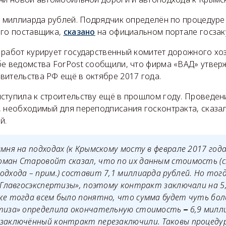
4 миллиарда рублей. Подрядчик определён по процедуре 
ого поставщика,
сказано
на официальном портале госзак
 работ курирует государственный комитет дорожного хо
бе ведомства ForPost сообщили, что фирма «ВАД» утве
вительства РФ ещё в октябре 2017 года.
ступила к строительству ещё в прошлом году. Проведени
, необходимый для переподписания госконтракта, сказа
й.
мня на подходах (к Крымскому мосту в феврале 2017 года 
оман Старовойт сказал, что по их данным стоимость 
одхода – прим.) составит 7,1 миллиарда рублей. Но тог
 «Главгосэкспертизы», поэтому контракт заключали на 5
же тогда всем было понятно, что сумма будет чуть бол
ртиза» определила окончательную стоимость
6,9 милл
–
заключённый контракт перезаключили. Таковы процедуры