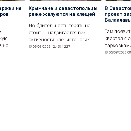
ержки не
Крымчане и севастопольцы
В Севасто
оров
реже жалуются на клещей
проект за
Балаклав
Но бдительность терять не
е
Там появит
стоит — надвигается пик
кую
квартал с 
активности членистоногих.
очно.
парковками
05/08/2026 12:43
227
05/08/2026 08