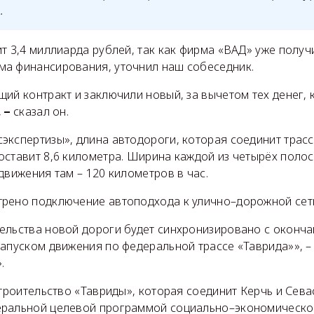
.
т 3,4 миллиарда рублей, так как фирма «ВАД» уже получи
а финансирования, уточнил наш собеседник.
ий контракт и заключили новый, за вычетом тех денег,
,
сказал он.
–
экспертизы», длина автодороги, которая соединит трасс
ставит 8,6 километра. Ширина каждой из четырёх полос 
движения там – 120 километров в час.
рено подключение автоподхода к улично–дорожной сет
ельства новой дороги будет синхронизировано с оконч
апуском движения по федеральной трассе «Таврида»», –
.
строительство «Тавриды», которая соединит Керчь и Сева
ральной целевой программой социально–экономическо