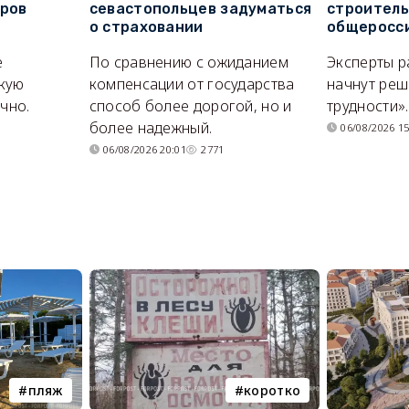
оров
севастопольцев задуматься
строитель
о страховании
общеросс
е
По сравнению с ожиданием
Эксперты р
кую
компенсации от государства
начнут реш
очно.
способ более дорогой, но и
трудности».
более надежный.
06/08/2026 15
06/08/2026 20:01
2771
пляж
коротко