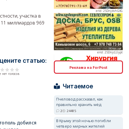
стности, участка в
 11 миллиардов 969
erid: 2SDnjcLUypt
цените статью:
Реклама на ForPost
erid: 2SDnjcrDNw6
 нет голосов
Читаемое
Пчеловод рассказал, как
правильно хранить мёд
2
24485
erid: 2SDnjdPjgYS
В Крыму этой ночью погибли
тополь добился
четверо мирных жителей