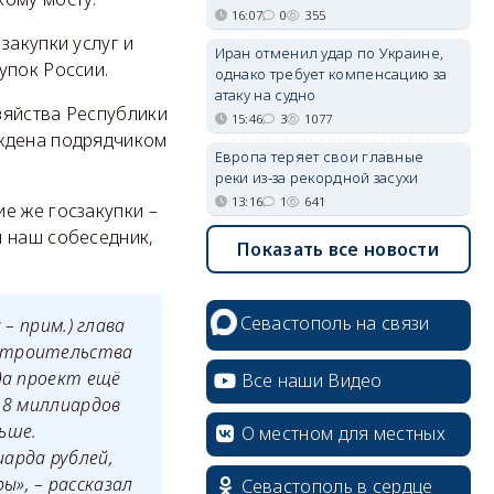
16:07
0
355
закупки услуг и
Иран отменил удар по Украине,
упок России.
однако требует компенсацию за
атаку на судно
зяйства Республики
15:46
3
1077
рждена подрядчиком
Европа теряет свои главные
реки из-за рекордной засухи
13:16
1
641
е же госзакупки –
л наш собеседник,
Показать все новости
Севастополь на связи
– прим.) глава
(строительства
да проект ещё
Все наши Видео
,8 миллиардов
ьше.
О местном для местных
иарда рублей,
», – рассказал
Севастополь в сердце