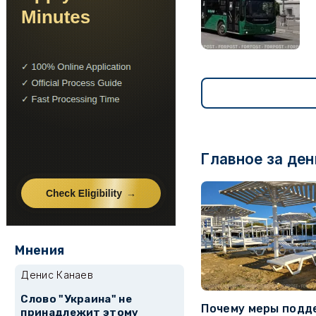
Главное за ден
Мнения
Денис Канаев
Слово "Украина" не
Почему меры подд
принадлежит этому