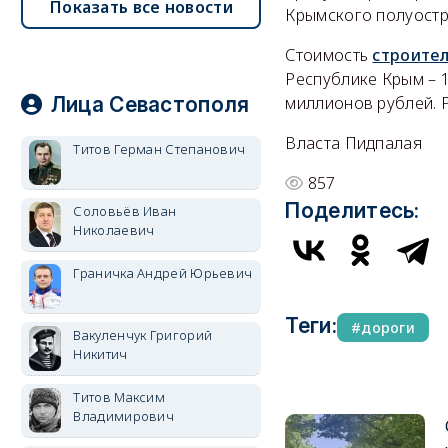
Показать все новости
Крымского полуостр
Стоимость
строител
Республике Крым – 
Лица Севастополя
миллионов рублей. 
Власта Пидпалая
Титов Герман Степанович
857
Поделитесь:
Соловьёв Иван
Николаевич
Граничка Андрей Юрьевич
Теги:
дороги
Вакуленчук Григорий
Никитич
Титов Максим
Владимирович