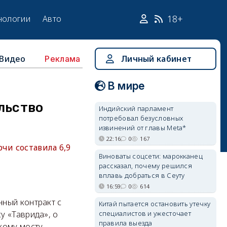
18+
нологии
Авто
Видео
Личный кабинет
Реклама
В мире
льство
Индийский парламент
потребовал безусловных
извинений от главы Meta*
22:16
0
167
чи составила 6,9
Виноваты соцсети: марокканец
рассказал, почему решился
вплавь добраться в Сеуту
16:59
0
614
ный контракт с
Китай пытается остановить утечку
специалистов и ужесточает
у «Таврида», о
правила выезда
кому мосту.