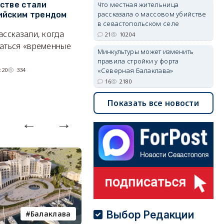
Что местная жительница
стве стали
Хрустальном: как найти
з
рассказала о массовом убийстве
ийским трендом
место отдыха, о котором
м
в севастопольском селе
почти никто не знает
ассказали, когда
А
21
10204
Под стенами Галереи искусств
аться «временные
Минкультуры может изменить
прячутся руины храма,
правила стройки у форта
гравийный сад и семейные
«Северная Балаклава»
:20
334
качели.
16
2180
06/08/2026 15:00
2393
Показать все новости
Выбор Редакции
Балаклава
пляж