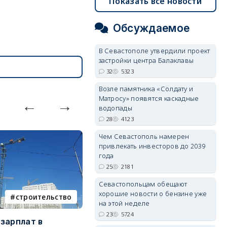
Показать все новости
Обсуждаемое
В Севастополе утвердили проект
застройки центра Балаклавы
32
5323
Возле памятника «Солдату и
Матросу» появятся каскадные
водопады
28
4123
Чем Севастополь намерен
привлекать инвесторов до 2039
года
25
2181
Севастопольцам обещают
хорошие новости о бензине уже
строительство
фотореп
на этой неделе
23
5724
зарплат в
Тайный дворик на мысе
Г