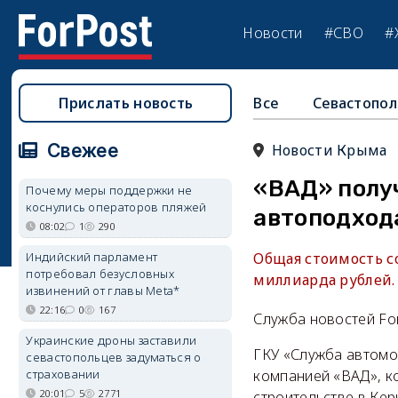
Новости
#СВО
#
Прислать новость
Все
Севастопол
Свежее
Новости Крыма
«ВАД» полу
Почему меры поддержки не
коснулись операторов пляжей
автоподход
08:02
1
290
Индийский парламент
Общая стоимость со
потребовал безусловных
миллиарда рублей.
извинений от главы Meta*
22:16
0
167
Служба новостей Fo
Украинские дроны заставили
ГКУ «Служба автомо
севастопольцев задуматься о
страховании
компанией «ВАД», к
20:01
5
2771
строительстве в Ке