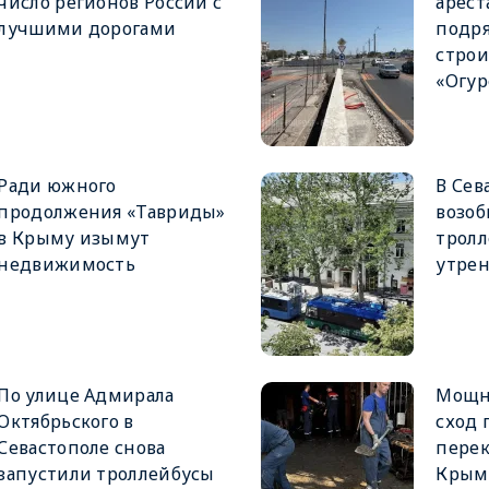
число регионов России с
арест
лучшими дорогами
подря
строи
«Огур
Ради южного
В Сев
продолжения «Тавриды»
возо
в Крыму изымут
тролл
недвижимость
утрен
По улице Адмирала
Мощн
Октябрьского в
сход 
Севастополе снова
перек
запустили троллейбусы
Крым