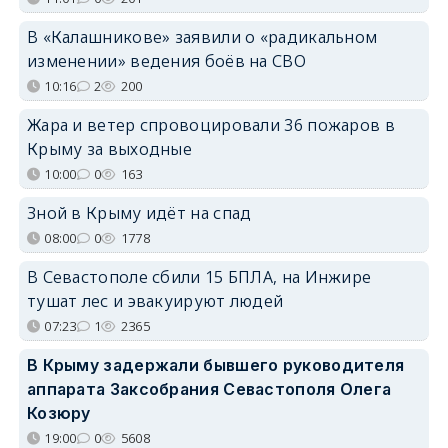
В «Калашникове» заявили о «радикальном
изменении» ведения боёв на СВО
10:16
2
200
Жара и ветер спровоцировали 36 пожаров в
Крыму за выходные
10:00
0
163
Зной в Крыму идёт на спад
08:00
0
1778
В Севастополе сбили 15 БПЛА, на Инжире
тушат лес и эвакуируют людей
07:23
1
2365
В Крыму задержали бывшего руководителя
аппарата Заксобрания Севастополя Олега
Козюру
19:00
0
5608