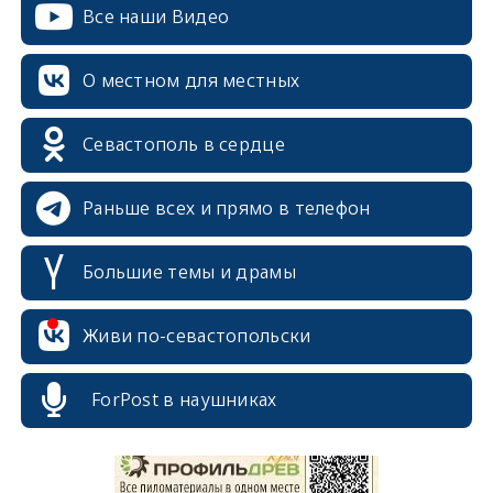
Все наши Видео
О местном для местных
Севастополь в сердце
Раньше всех и прямо в телефон
Большие темы и драмы
Живи по-севастопольски
erid: 2SDnjcrDNw6
ForPost в наушниках