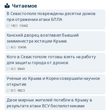
erid: 2SDnjcrDNw6
Читаемое
В Севастополе повреждены десятки домов
при отражении атаки БПЛА
18
13442
Ханский дворец возглавил бывший
erid: 2SDnjdPjgYS
замминистра юстиции Крыма
6
10496
Кого в Севастополе готовы взять на работу
для защиты города от дронов
0
9949
erid: 2SDnjdvhGXG
Учёные из Крыма и Кореи совершили научное
открытие
0
9823
Двое мирных жителей погибли в Крыму в
результате атаки ВСУ беспилотниками