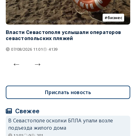
бизнес
Власти Севастополя услышали операторов
П
севастопольских пляжей
о
07/08/2026 11:01
4139
Прислать новость
Свежее
В Севастополе осколки БПЛА упали возле
подъезда жилого дома
11:01
0
201