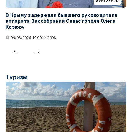
силовики
В Крыму задержали бывшего руководителя
К
аппарата Заксобрания Севастополя Олега
з
Козюру
«
09/08/2026 19:00
5608
Туризм