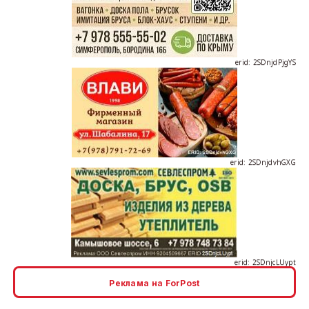
erid: 2SDnjdPjgYS
erid: 2SDnjdvhGXG
erid: 2SDnjcLUypt
Реклама на ForPost