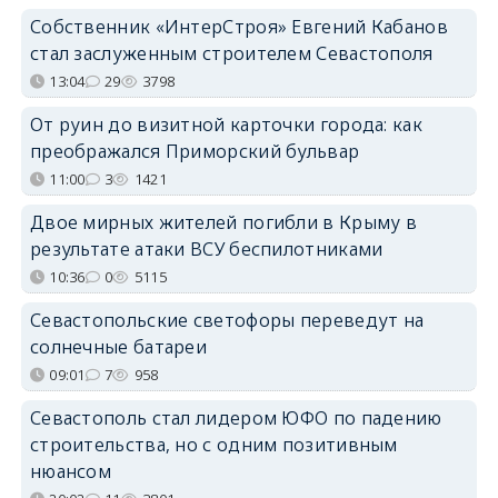
Собственник «ИнтерСтроя» Евгений Кабанов
стал заслуженным строителем Севастополя
13:04
29
3798
От руин до визитной карточки города: как
преображался Приморский бульвар
11:00
3
1421
Двое мирных жителей погибли в Крыму в
результате атаки ВСУ беспилотниками
10:36
0
5115
Севастопольские светофоры переведут на
солнечные батареи
09:01
7
958
Севастополь стал лидером ЮФО по падению
строительства, но с одним позитивным
нюансом