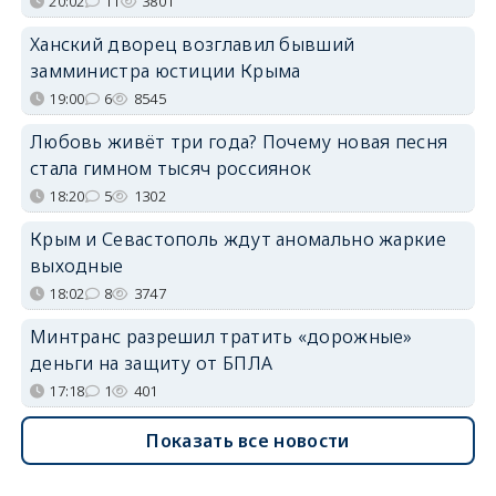
20:02
11
3801
Ханский дворец возглавил бывший
замминистра юстиции Крыма
19:00
6
8545
Любовь живёт три года? Почему новая песня
стала гимном тысяч россиянок
18:20
5
1302
Крым и Севастополь ждут аномально жаркие
выходные
18:02
8
3747
Минтранс разрешил тратить «дорожные»
деньги на защиту от БПЛА
17:18
1
401
Показать все новости