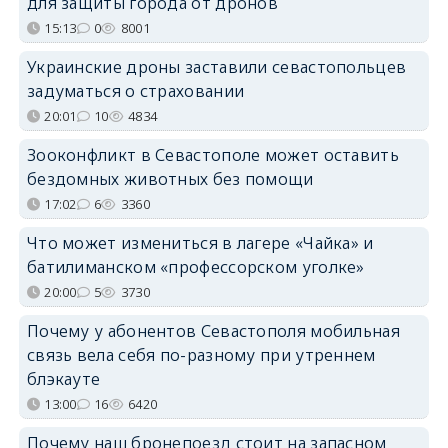
для защиты города от дронов
15:13
0
8001
Украинские дроны заставили севастопольцев
задуматься о страховании
20:01
10
4834
Зооконфликт в Севастополе может оставить
бездомных животных без помощи
17:02
6
3360
Что может измениться в лагере «Чайка» и
батилиманском «профессорском уголке»
20:00
5
3730
Почему у абонентов Севастополя мобильная
связь вела себя по-разному при утреннем
блэкауте
13:00
16
6420
Почему наш бронепоезд стоит на запасном