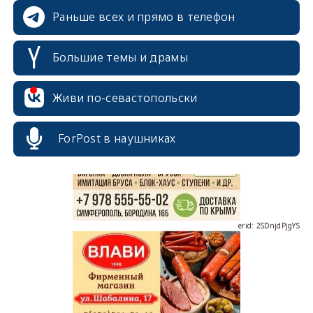
Раньше всех и прямо в телефон
Большие темы и драмы
erid: 2SDnjcrDNw6
Живи по-севастопольски
ForPost в наушниках
erid: 2SDnjdPjgYS
erid: 2SDnjdvhGXG