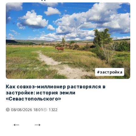
застройка
Как совхоз-миллионер растворялся в
К
застройке: история земли
н
«Севастопольского»
п
08/08/2026 18:01
1322