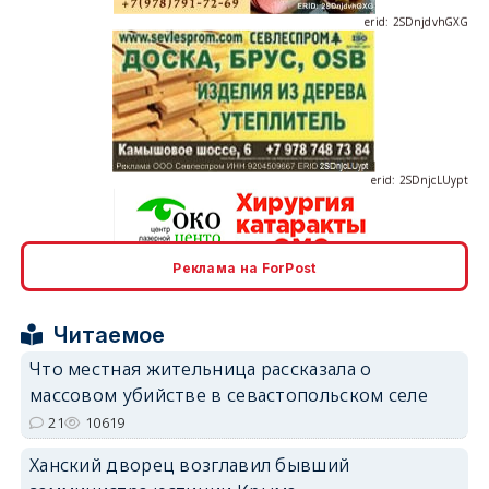
erid: 2SDnjcLUypt
Реклама на ForPost
erid: 2SDnjcrDNw6
Читаемое
Что местная жительница рассказала о
массовом убийстве в севастопольском селе
21
10619
erid: 2SDnjdPjgYS
Ханский дворец возглавил бывший