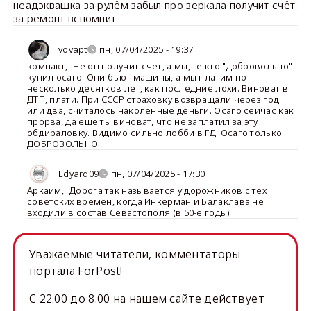
неадэквашка за рулём забыл про зеркала получит счёт
за ремонт вспомнит
vovapt
пн, 07/04/2025 - 19:37
компакт
,
Не он получит счет, а мы, те кто "добровольно"
купил осаго. Они бъют машины, а мы платим по
несколько десятков лет, как последние лохи. Виноват в
ДТП, плати. При СССР страховку возвращали через год
или два, считалось наколенные деньги. Осаго сейчас как
прорва, да еще ты виноват, что не заплатил за эту
обдираловку. Видимо сильно лобби в ГД. Осаго только
ДОБРОВОЛЬНО!
Edyard09
пн, 07/04/2025 - 17:30
Аркаим
,
Дорога так называется у дорожников с тех
советских времен, когда Инкерман и Балаклава не
входили в состав Севастополя (в 50-е годы)
Уважаемые читатели, комментаторы
портала ForPost!
C 22.00 до 8.00 на нашем сайте действует