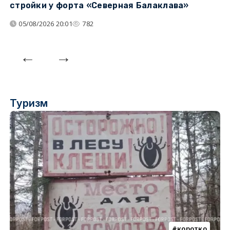
стройки у форта «Северная Балаклава»
д
05/08/2026 20:01
782
Туризм
коротко