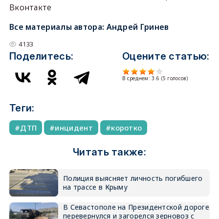
Вконтакте
Все материалы автора:
Андрей Гринев
4133
Поделитесь:
Оцените статью:
В среднем:
3.6
(
5
голосов)
Теги:
ДТП
инцидент
коротко
Читать также:
Полиция выясняет личность погибшего
на трассе в Крыму
В Севастополе на Президентской дороге
перевернулся и загорелся зерновоз с