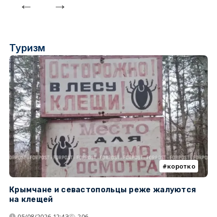
Туризм
коротко
Крымчане и севастопольцы реже жалуются
В
на клещей
ц
05/08/2026 12:43
206