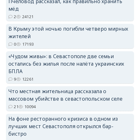
Пчеловод рассказал, как правильно хранить
мёд
erid: 2SDnjdPjgYS
2
24121
В Крыму этой ночью погибли четверо мирных
жителей
0
17193
«Чудом живы»: в Севастополе две семьи
erid: 2SDnjdvhGXG
остались без жилья после налёта украинских
БПЛА
9
12261
Что местная жительница рассказала о
массовом убийстве в севастопольском селе
21
10094
На фоне ресторанного кризиса в одном из
лучших мест Севастополя открылся бар-
бистро