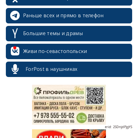
Раньше всех и прямо в телефон
Большие темы и драмы
Живи по-севастопольски
erid: 2SDnjcrDNw6
ForPost в наушниках
erid: 2SDnjdPjgYS