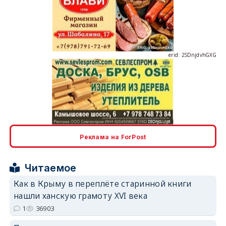
erid: 2SDnjdvhGXG
erid: 2SDnjcLUypt
Реклама на ForPost
Читаемое
erid: 2SDnjcrDNw6
Как в Крыму в переплёте старинной книги
нашли ханскую грамоту XVI века
1
36903