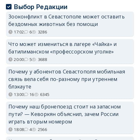
Выбор Редакции
Зооконфликт в Севастополе может оставить
бездомных животных без помощи
17:02
6
3286
Что может измениться в лагере «Чайка» и
батилиманском «профессорском уголке»
20:00
5
3688
Почему у абонентов Севастополя мобильная
связь вела себя по-разному при утреннем
блэкауте
13:00
16
6345
Почему наш бронепоезд стоит на запасном
пути? — Кеворкян объяснил, зачем России
играть вторым номером
18:08
4
2566