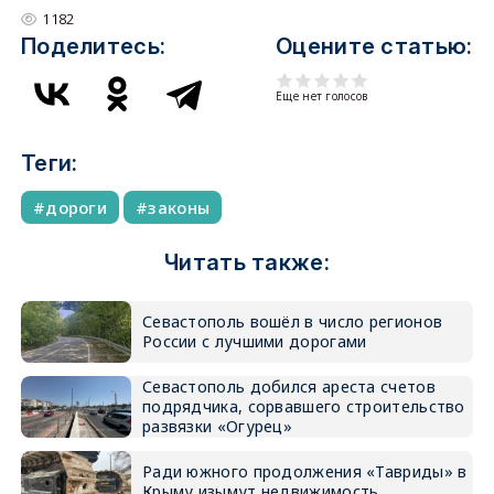
1182
Поделитесь:
Оцените статью:
Еще нет голосов
Теги:
дороги
законы
Читать также:
Севастополь вошёл в число регионов
России с лучшими дорогами
Севастополь добился ареста счетов
подрядчика, сорвавшего строительство
развязки «Огурец»
Ради южного продолжения «Тавриды» в
Крыму изымут недвижимость