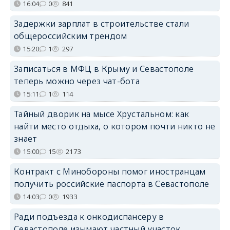
16:04
0
841
Задержки зарплат в строительстве стали
общероссийским трендом
15:20
1
297
Записаться в МФЦ в Крыму и Севастополе
теперь можно через чат-бота
15:11
1
114
Тайный дворик на мысе Хрустальном: как
найти место отдыха, о котором почти никто не
знает
15:00
15
2173
Контракт с Минобороны помог иностранцам
получить российские паспорта в Севастополе
14:03
0
1933
Ради подъезда к онкодиспансеру в
Севастополе изымают частный участок