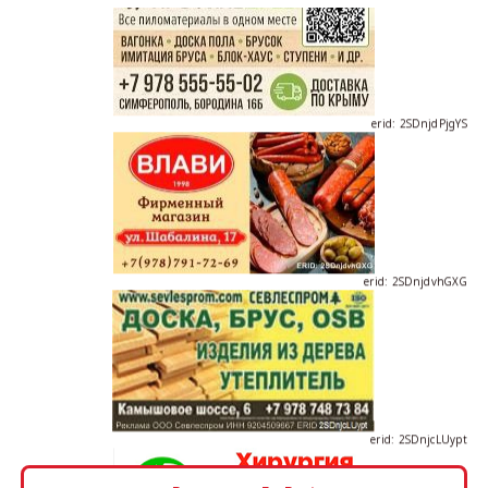
erid: 2SDnjdPjgYS
erid: 2SDnjdvhGXG
erid: 2SDnjcLUypt