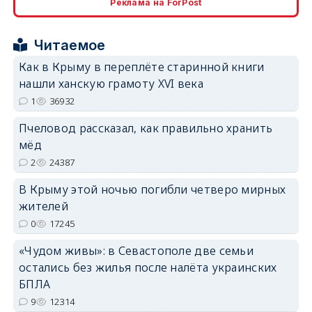
Реклама на ForPost
erid: 2SDnjcrDNw6
Читаемое
Как в Крыму в переплёте старинной книги
нашли ханскую грамоту XVI века
1
36932
erid: 2SDnjdPjgYS
Пчеловод рассказал, как правильно хранить
мёд
2
24387
В Крыму этой ночью погибли четверо мирных
жителей
0
17245
erid: 2SDnjdvhGXG
«Чудом живы»: в Севастополе две семьи
остались без жилья после налёта украинских
БПЛА
9
12314