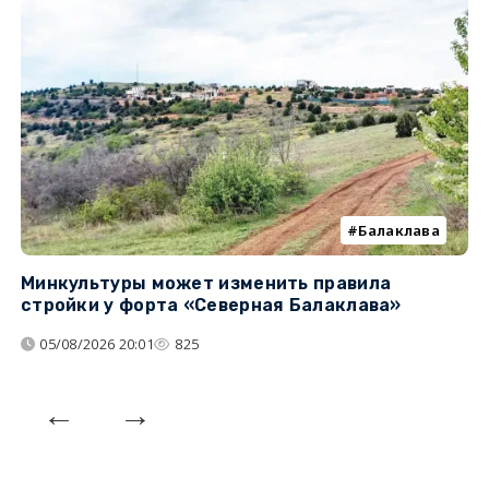
Балаклава
Минкультуры может изменить правила
С
стройки у форта «Северная Балаклава»
д
05/08/2026 20:01
825