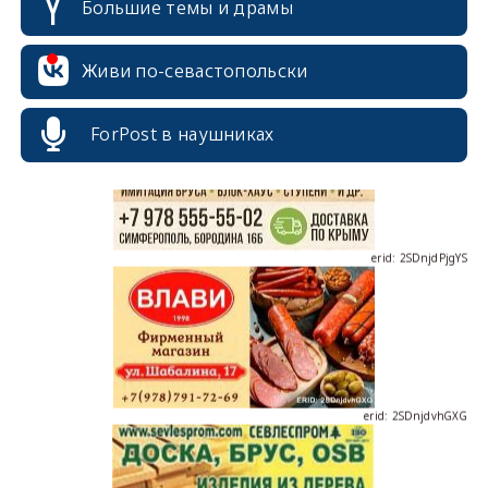
Большие темы и драмы
erid: 2SDnjcrDNw6
Живи по-севастопольски
ForPost в наушниках
erid: 2SDnjdPjgYS
erid: 2SDnjdvhGXG