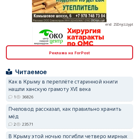
erid: 2SDnjcLUypt
Реклама на ForPost
erid: 2SDnjcrDNw6
Читаемое
Как в Крыму в переплёте старинной книги
нашли ханскую грамоту XVI века
1
36826
erid: 2SDnjdPjgYS
Пчеловод рассказал, как правильно хранить
мёд
2
23571
В Крыму этой ночью погибли четверо мирных