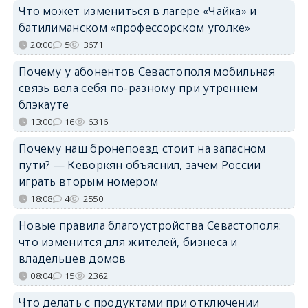
Что может измениться в лагере «Чайка» и
батилиманском «профессорском уголке»
20:00
5
3671
Почему у абонентов Севастополя мобильная
связь вела себя по-разному при утреннем
блэкауте
13:00
16
6316
Почему наш бронепоезд стоит на запасном
пути? — Кеворкян объяснил, зачем России
играть вторым номером
18:08
4
2550
Новые правила благоустройства Севастополя:
что изменится для жителей, бизнеса и
владельцев домов
08:04
15
2362
Что делать с продуктами при отключении