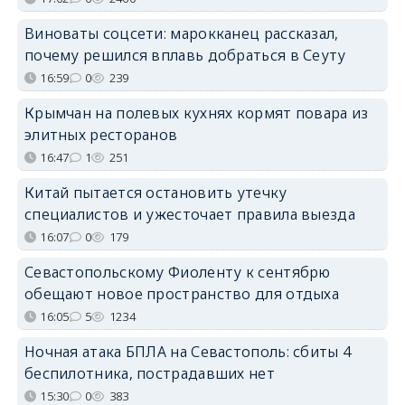
Виноваты соцсети: марокканец рассказал,
почему решился вплавь добраться в Сеуту
16:59
0
239
Крымчан на полевых кухнях кормят повара из
элитных ресторанов
16:47
1
251
Китай пытается остановить утечку
специалистов и ужесточает правила выезда
16:07
0
179
Севастопольскому Фиоленту к сентябрю
обещают новое пространство для отдыха
16:05
5
1234
Ночная атака БПЛА на Севастополь: сбиты 4
беспилотника, пострадавших нет
15:30
0
383