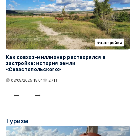
застройка
Как совхоз-миллионер растворялся в
К
застройке: история земли
н
«Севастопольского»
п
08/08/2026 18:01
2711
Туризм