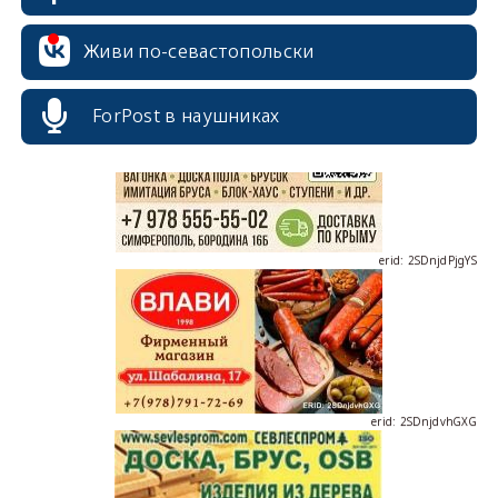
erid: 2SDnjcrDNw6
Живи по-севастопольски
ForPost в наушниках
erid: 2SDnjdPjgYS
erid: 2SDnjdvhGXG