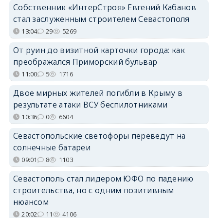
Собственник «ИнтерСтроя» Евгений Кабанов
стал заслуженным строителем Севастополя
13:04
29
5269
От руин до визитной карточки города: как
преображался Приморский бульвар
11:00
5
1716
Двое мирных жителей погибли в Крыму в
результате атаки ВСУ беспилотниками
10:36
0
6604
Севастопольские светофоры переведут на
солнечные батареи
09:01
8
1103
Севастополь стал лидером ЮФО по падению
строительства, но с одним позитивным
нюансом
20:02
11
4106