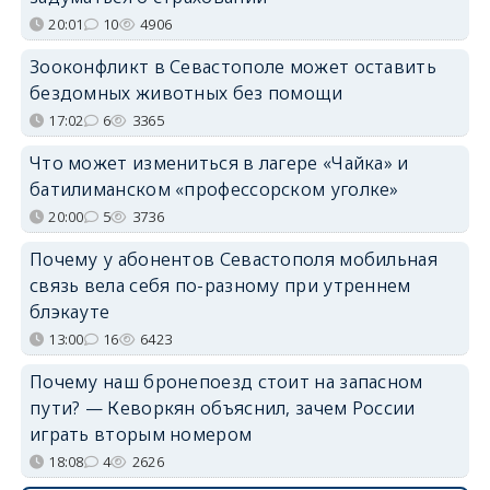
20:01
10
4906
Зооконфликт в Севастополе может оставить
бездомных животных без помощи
17:02
6
3365
Что может измениться в лагере «Чайка» и
батилиманском «профессорском уголке»
20:00
5
3736
Почему у абонентов Севастополя мобильная
связь вела себя по-разному при утреннем
блэкауте
13:00
16
6423
Почему наш бронепоезд стоит на запасном
пути? — Кеворкян объяснил, зачем России
играть вторым номером
18:08
4
2626