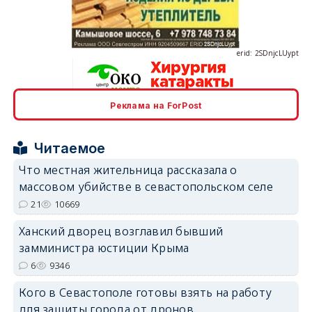
erid: 2SDnjcLUypt
Реклама на ForPost
erid: 2SDnjcrDNw6
Читаемое
Что местная жительница рассказала о
массовом убийстве в севастопольском селе
21
10669
erid: 2SDnjdPjgYS
Ханский дворец возглавил бывший
замминистра юстиции Крыма
6
9346
Кого в Севастополе готовы взять на работу
для защиты города от дронов