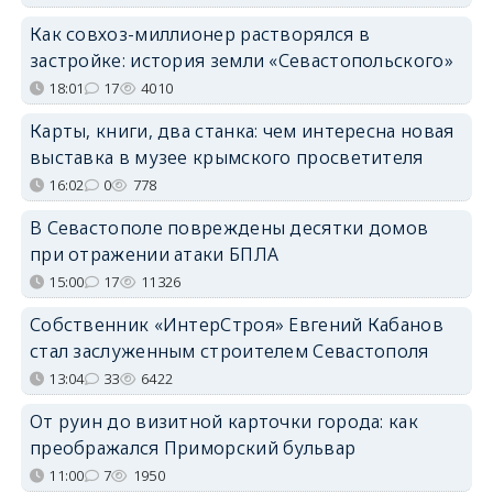
Как совхоз-миллионер растворялся в
застройке: история земли «Севастопольского»
18:01
17
4010
Карты, книги, два станка: чем интересна новая
выставка в музее крымского просветителя
16:02
0
778
В Севастополе повреждены десятки домов
при отражении атаки БПЛА
15:00
17
11326
Собственник «ИнтерСтроя» Евгений Кабанов
стал заслуженным строителем Севастополя
13:04
33
6422
От руин до визитной карточки города: как
преображался Приморский бульвар
11:00
7
1950