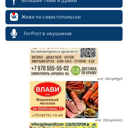
Большие темы и драмы
Живи по-севастопольски
erid: 2SDnjcrDNw6
ForPost в наушниках
erid: 2SDnjdPjgYS
erid: 2SDnjdvhGXG