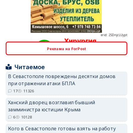
erid: 2SDnjcLUypt
Реклама на ForPost
erid: 2SDnjcrDNw6
Читаемое
В Севастополе повреждены десятки домов
при отражении атаки БПЛА
17
11326
Ханский дворец возглавил бывший
erid: 2SDnjdPjgYS
замминистра юстиции Крыма
6
10128
Кого в Севастополе готовы взять на работу