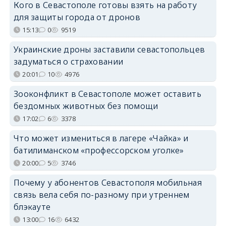
Кого в Севастополе готовы взять на работу
для защиты города от дронов
15:13
0
9519
Украинские дроны заставили севастопольцев
задуматься о страховании
20:01
10
4976
Зооконфликт в Севастополе может оставить
бездомных животных без помощи
17:02
6
3378
Что может измениться в лагере «Чайка» и
батилиманском «профессорском уголке»
20:00
5
3746
Почему у абонентов Севастополя мобильная
связь вела себя по-разному при утреннем
блэкауте
13:00
16
6432