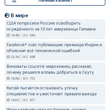
Личный кабинет
В мире
США попросили Россию освободить
осуждённого на 10 лет американца Гилмана
16:40
2
543
Facebook* снёс публикацию премьера Индии и
объяснил всё технической ошибкой
22:16
0
438
Виноваты соцсети: марокканец рассказал,
почему решился вплавь добраться в Сеуту
16:59
0
772
Китай пытается остановить утечку
специалистов и ужесточает правила выезда
16:07
0
471
Иран отменил удар по Украине, однако