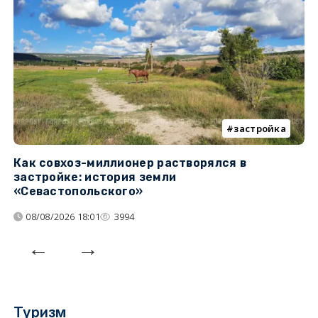
застройка
Как совхоз-миллионер растворялся в
К
застройке: история земли
н
«Севастопольского»
п
08/08/2026 18:01
3994
Туризм