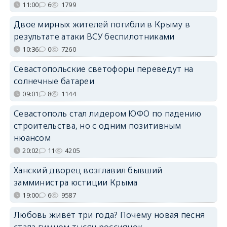
11:00
6
1799
Двое мирных жителей погибли в Крыму в
результате атаки ВСУ беспилотниками
10:36
0
7260
Севастопольские светофоры переведут на
солнечные батареи
09:01
8
1144
Севастополь стал лидером ЮФО по падению
строительства, но с одним позитивным
нюансом
20:02
11
4205
Ханский дворец возглавил бывший
замминистра юстиции Крыма
19:00
6
9587
Любовь живёт три года? Почему новая песня
стала гимном тысяч россиянок