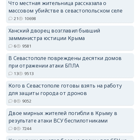
Что местная жительница рассказала о
массовом убийстве в севастопольском селе
21
10698
Ханский дворец возглавил бывший
замминистра юстиции Крыма
erid: 2SDnjdPjgYS
6
9581
В Севастополе повреждены десятки домов
при отражении атаки БПЛА
13
9513
Кого в Севастополе готовы взять на работу
erid: 2SDnjdvhGXG
для защиты города от дронов
0
9052
Двое мирных жителей погибли в Крыму в
результате атаки ВСУ беспилотниками
0
7244