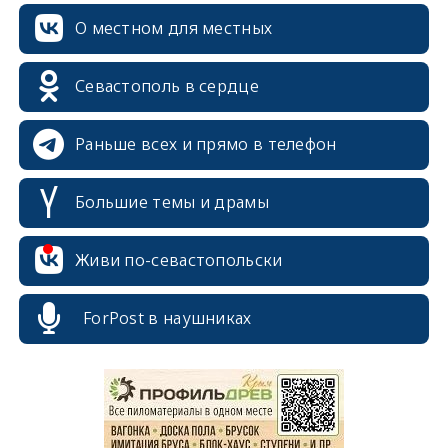
О местном для местных
Севастополь в сердце
Раньше всех и прямо в телефон
Большие темы и драмы
Живи по-севастопольски
erid: 2SDnjcrDNw6
ForPost в наушниках