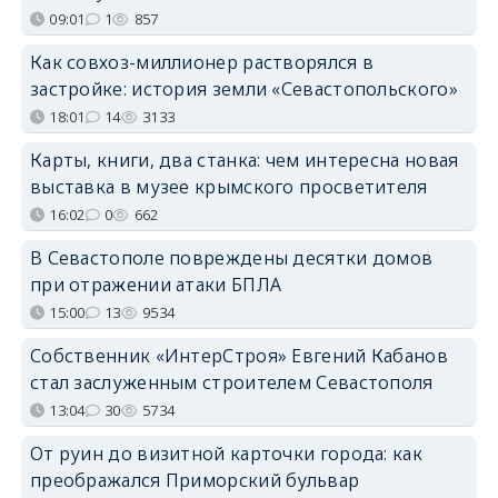
09:01
1
857
Как совхоз-миллионер растворялся в
застройке: история земли «Севастопольского»
18:01
14
3133
Карты, книги, два станка: чем интересна новая
выставка в музее крымского просветителя
16:02
0
662
В Севастополе повреждены десятки домов
при отражении атаки БПЛА
15:00
13
9534
Собственник «ИнтерСтроя» Евгений Кабанов
стал заслуженным строителем Севастополя
13:04
30
5734
От руин до визитной карточки города: как
преображался Приморский бульвар