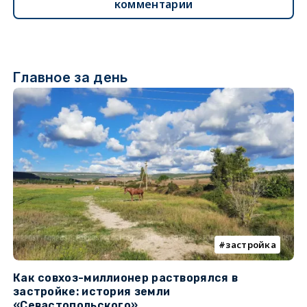
комментарии
Главное за день
застройка
Как совхоз-миллионер растворялся в
К
застройке: история земли
н
«Севастопольского»
п