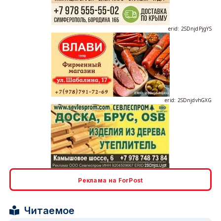
erid: 2SDnjdPjgYS
erid: 2SDnjdvhGXG
erid: 2SDnjcLUypt
Реклама на ForPost
Читаемое
erid: 2SDnjcrDNw6