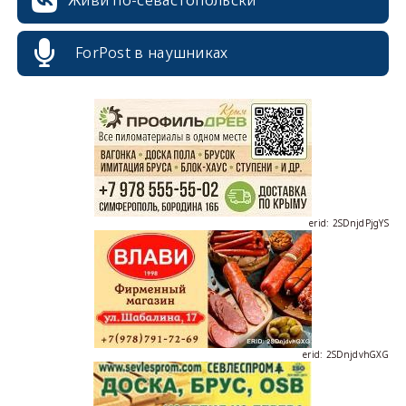
erid: 2SDnjcrDNw6
ForPost в наушниках
erid: 2SDnjdPjgYS
erid: 2SDnjdvhGXG