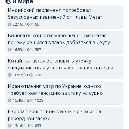
В мире
Индийский парламент потребовал
безусловных извинений от главы Meta*
22:16
0
65
Виноваты соцсети: марокканец рассказал,
почему решился вплавь добраться в Сеуту
16:59
0
587
Китай пытается остановить утечку
специалистов и ужесточает правила выезда
16:07
0
338
Иран отменил удар по Украине, однако
требует компенсацию за атаку на судно
15:46
3
1028
Европа теряет свои главные реки из-за
рекордной засухи
13:16
1
633