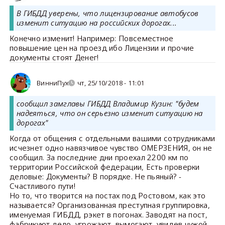
В ГИБДД уверены, что лицензирование автобусов
изменит ситуацию на российских дорогах...
Конечно изменит! Например: Повсеместное
повышение цен на проезд ибо Лицензии и прочие
документы стоят Денег!
ВинниПух
чт, 25/10/2018 - 11:01
сообщил замглавы ГИБДД Владимир Кузин: "будем
надеяться, что он серьезно изменит ситуацию на
дорогах"
Когда от общения с отдельными вашими сотрудниками
исчезнет одно навязчивое чувство ОМЕРЗЕНИЯ, он не
сообщил. За последние дни проехал 2200 км по
территории Российской федерации, Есть проверки
деловые: Документы? В порядке. Не пьяный? -
Счастливого пути!
Но то, что творится на постах под Ростовом, как это
называется? Организованная преступная группировка,
именуемая ГИБДД, рэкет в погонах. Заводят на пост,
фабрикуют дело, угрожают, вымогают, увидев чужой