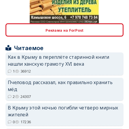
erid: 2SDnjcLUypt
Реклама на ForPost
Читаемое
erid: 2SDnjcrDNw6
Как в Крыму в переплёте старинной книги
нашли ханскую грамоту XVI века
1
36912
Пчеловод рассказал, как правильно хранить
мёд
erid: 2SDnjdPjgYS
2
24307
В Крыму этой ночью погибли четверо мирных
жителей
0
17236