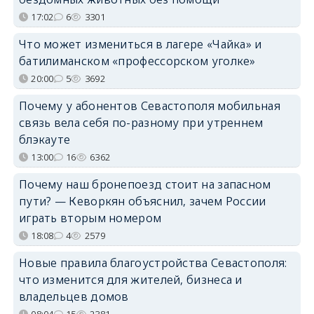
17:02
6
3301
Что может измениться в лагере «Чайка» и
батилиманском «профессорском уголке»
20:00
5
3692
Почему у абонентов Севастополя мобильная
связь вела себя по-разному при утреннем
блэкауте
13:00
16
6362
Почему наш бронепоезд стоит на запасном
пути? — Кеворкян объяснил, зачем России
играть вторым номером
18:08
4
2579
Новые правила благоустройства Севастополя:
что изменится для жителей, бизнеса и
владельцев домов
08:04
15
2381