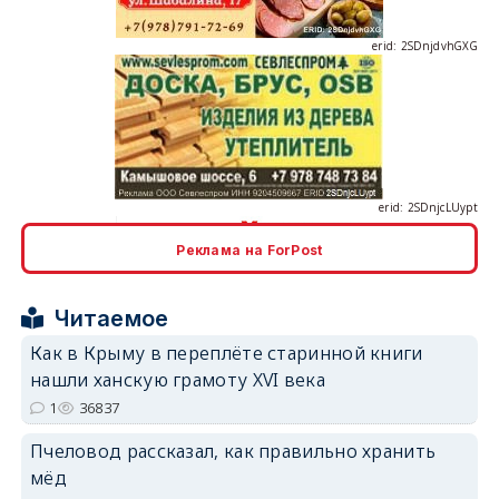
erid: 2SDnjcLUypt
Реклама на ForPost
erid: 2SDnjcrDNw6
Читаемое
Как в Крыму в переплёте старинной книги
нашли ханскую грамоту XVI века
1
36837
Пчеловод рассказал, как правильно хранить
erid: 2SDnjdPjgYS
мёд