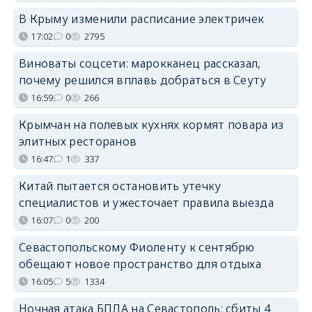
В Крыму изменили расписание электричек
17:02
0
2795
Виноваты соцсети: марокканец рассказал,
почему решился вплавь добраться в Сеуту
16:59
0
266
Крымчан на полевых кухнях кормят повара из
элитных ресторанов
16:47
1
337
Китай пытается остановить утечку
специалистов и ужесточает правила выезда
16:07
0
200
Севастопольскому Фиоленту к сентябрю
обещают новое пространство для отдыха
16:05
5
1334
Ночная атака БПЛА на Севастополь: сбиты 4