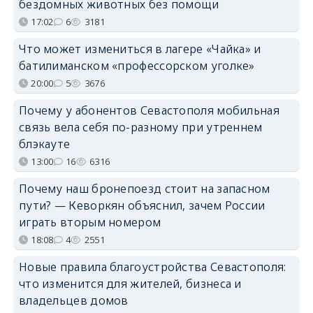
бездомных животных без помощи
17:02
6
3181
Что может измениться в лагере «Чайка» и
батилиманском «профессорском уголке»
20:00
5
3676
Почему у абонентов Севастополя мобильная
связь вела себя по-разному при утреннем
блэкауте
13:00
16
6316
Почему наш бронепоезд стоит на запасном
пути? — Кеворкян объяснил, зачем России
играть вторым номером
18:08
4
2551
Новые правила благоустройства Севастополя:
что изменится для жителей, бизнеса и
владельцев домов