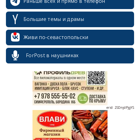
Раньше всех и прямо в телефон
Большие темы и драмы
Живи по-севастопольски
erid: 2SDnjcrDNw6
ForPost в наушниках
erid: 2SDnjdPjgYS
erid: 2SDnjdvhGXG