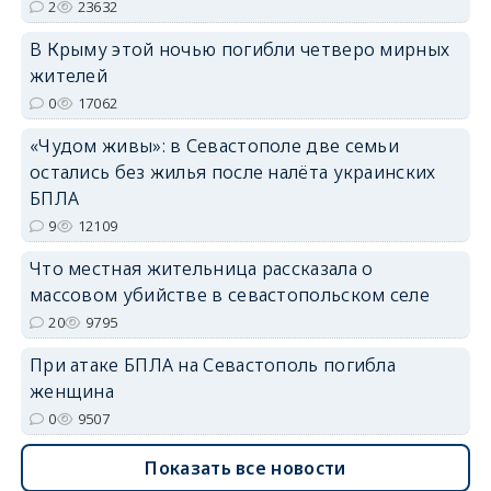
2
23632
В Крыму этой ночью погибли четверо мирных
жителей
0
17062
erid: 2SDnjdvhGXG
«Чудом живы»: в Севастополе две семьи
остались без жилья после налёта украинских
БПЛА
9
12109
Что местная жительница рассказала о
массовом убийстве в севастопольском селе
20
9795
При атаке БПЛА на Севастополь погибла
женщина
0
9507
Показать все новости