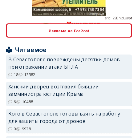
erid: 2SDnjcLUypt
Реклама на ForPost
erid: 2SDnjcrDNw6
Читаемое
В Севастополе повреждены десятки домов
при отражении атаки БПЛА
18
13382
Ханский дворец возглавил бывший
erid: 2SDnjdPjgYS
замминистра юстиции Крыма
6
10488
Кого в Севастополе готовы взять на работу
для защиты города от дронов
0
9928
erid: 2SDnjdvhGXG