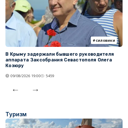
силовики
В Крыму задержали бывшего руководителя
К
аппарата Заксобрания Севастополя Олега
з
Козюру
«
09/08/2026 19:00
5459
Туризм