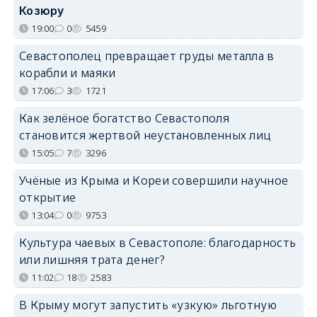
Козюру
19:00
0
5459
Севастополец превращает груды металла в
корабли и маяки
17:06
3
1721
Как зелёное богатство Севастополя
становится жертвой неустановленных лиц
15:05
7
3296
Учёные из Крыма и Кореи совершили научное
открытие
13:04
0
9753
Культура чаевых в Севастополе: благодарность
или лишняя трата денег?
11:02
18
2583
В Крыму могут запустить «узкую» льготную