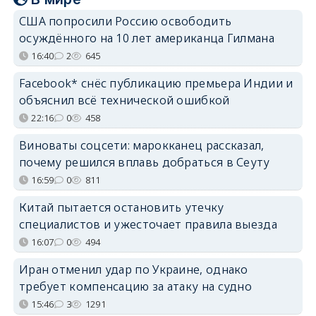
США попросили Россию освободить
осуждённого на 10 лет американца Гилмана
16:40
2
645
Facebook* снёс публикацию премьера Индии и
объяснил всё технической ошибкой
22:16
0
458
Виноваты соцсети: марокканец рассказал,
почему решился вплавь добраться в Сеуту
16:59
0
811
Китай пытается остановить утечку
специалистов и ужесточает правила выезда
16:07
0
494
Иран отменил удар по Украине, однако
требует компенсацию за атаку на судно
15:46
3
1291