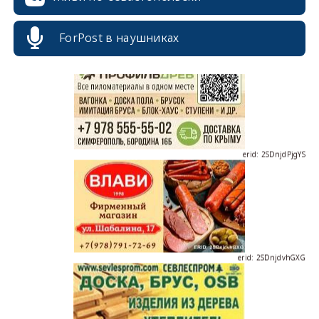
erid: 2SDnjcrDNw6
ForPost в наушниках
erid: 2SDnjdPjgYS
erid: 2SDnjdvhGXG