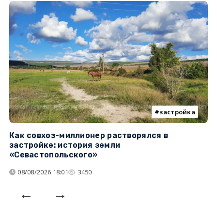
застройка
Как совхоз-миллионер растворялся в
К
застройке: история земли
н
«Севастопольского»
п
08/08/2026 18:01
3450