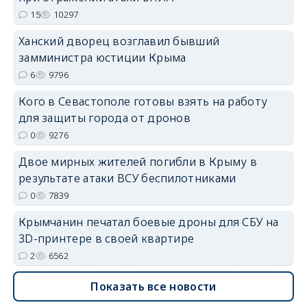
15
10297
Ханский дворец возглавил бывший
erid: 2SDnjdPjgYS
замминистра юстиции Крыма
6
9796
Кого в Севастополе готовы взять на работу
для защиты города от дронов
0
9276
erid: 2SDnjdvhGXG
Двое мирных жителей погибли в Крыму в
результате атаки ВСУ беспилотниками
0
7839
Крымчанин печатал боевые дроны для СБУ на
3D-принтере в своей квартире
2
6562
Показать все новости