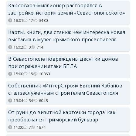
Как совхоз-миллионер растворялся в
застройке: история земли «Севастопольского»
18:01
17
3480
Карты, книги, два станка: чем интересна новая
выставка в музее крымского просветителя
16:02
0
714
В Севастополе повреждены десятки домов
при отражении атаки БПЛА
15:00
15
10363
Собственник «ИнтерСтроя» Евгений Кабанов
стал заслуженным строителем Севастополя
13:04
34
6048
От руин до визитной карточки города: как
преображался Приморский бульвар
11:00
7
1874