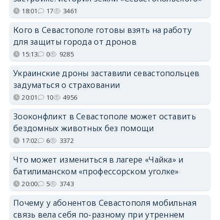
18:01
17
3461
Кого в Севастополе готовы взять на работу
для защиты города от дронов
15:13
0
9285
Украинские дроны заставили севастопольцев
задуматься о страховании
20:01
10
4956
Зооконфликт в Севастополе может оставить
бездомных животных без помощи
17:02
6
3372
Что может измениться в лагере «Чайка» и
батилиманском «профессорском уголке»
20:00
5
3743
Почему у абонентов Севастополя мобильная
связь вела себя по-разному при утреннем