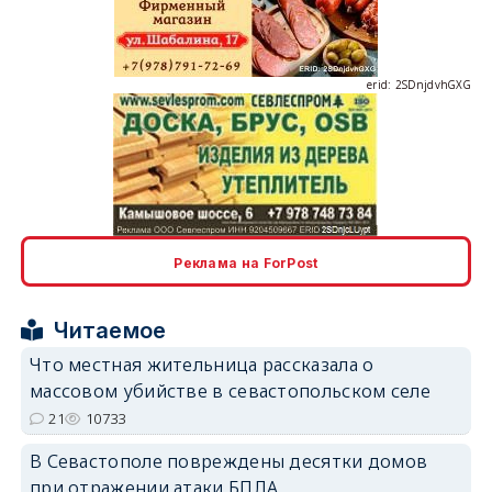
erid: 2SDnjdvhGXG
erid: 2SDnjcLUypt
Реклама на ForPost
Читаемое
Что местная жительница рассказала о
массовом убийстве в севастопольском селе
erid: 2SDnjcrDNw6
21
10733
В Севастополе повреждены десятки домов
при отражении атаки БПЛА