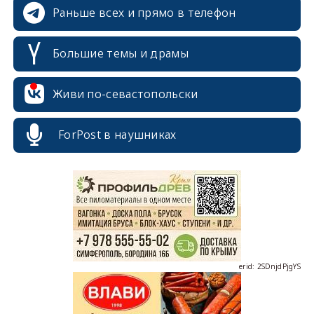
Раньше всех и прямо в телефон
Большие темы и драмы
Живи по-севастопольски
ForPost в наушниках
erid: 2SDnjcrDNw6
erid: 2SDnjdPjgYS