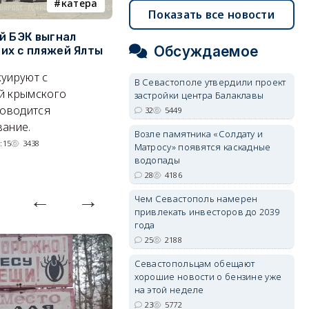
катера
электроснабжение
Показать все новости
й БЭК выгнал
Губернатор Севастополя
П
Обсуждаемое
х с пляжей Ялты
рассказал о перспективах
к
электроснабжения города
п
уируют с
В Севастополе утвердили проект
Энергетики, подчеркнул он,
П
й крымского
застройки центра Балаклавы
делают практически
и
роводится
32
5449
невозможное.
ош
ание.
Возле памятника «Солдату и
07/08/2026 10:13
3882
:15
3438
Матросу» появятся каскадные
водопады
28
4186
Чем Севастополь намерен
привлекать инвесторов до 2039
года
25
2188
Севастопольцам обещают
хорошие новости о бензине уже
на этой неделе
23
5772