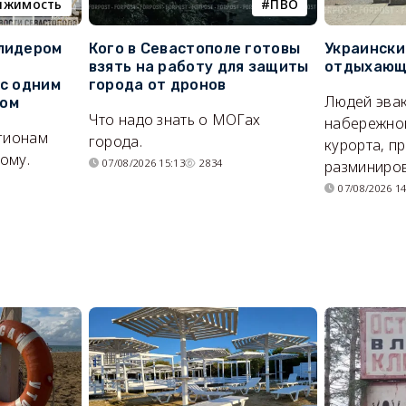
ижимость
ПВО
 лидером
Кого в Севастополе готовы
Украински
взять на работу для защиты
отдыхающи
 с одним
города от дронов
Людей эвак
сом
Что надо знать о МОГах
набережно
егионам
города.
курорта, п
ому.
07/08/2026 15:13
2834
разминиров
07/08/2026 14