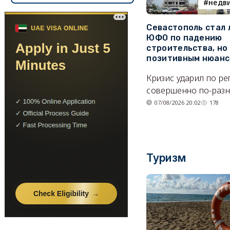
недв
Севастополь стал
ЮФО по падению
строительства, но
позитивным нюан
Кризис ударил по р
совершенно по-разн
07/08/2026 20:02
178
Туризм