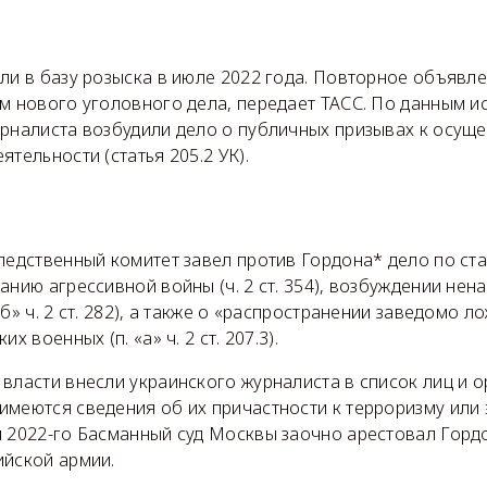
ли в базу розыска в июле 2022 года. Повторное объявл
ем нового уголовного дела, передает ТАСС. По данным и
урналиста возбудили дело о публичных призывах к осущ
ятельности (статья 205.2 УК).
ледственный комитет завел против Гордона* дело по ст
анию агрессивной войны (ч. 2 ст. 354), возбуждении нен
«б» ч. 2 ст. 282), а также о «распространении заведомо
х военных (п. «а» ч. 2 ст. 207.3).
власти внесли украинского журналиста в список лиц и о
имеются сведения об их причастности к терроризму или
м 2022-го Басманный суд Москвы заочно арестовал Гордо
ийской армии.