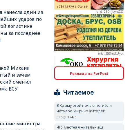
я нанесла один из
ейших ударов по
ой логистике
ны за последнее
erid: 2SDnjcLUypt
я
акой Михаил
Реклама на ForPost
тый и зачем
erid: 2SDnjcrDNw6
нский сменил
ома ВСУ
Читаемое
В Крыму этой ночью погибли
четверо мирных жителей
0
17420
erid: 2SDnjdPjgYS
ьнение министра
Что местная жительница