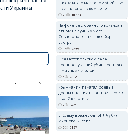
ны вскрыло раскол
рассказала о массовом убийстве
асти Украины
в севастопольском селе
21
10333
На фоне ресторанного кризиса в
одном из лучших мест
erid: 2SDnjdvhGXG
Севастополя открылся бар-
бистро
13
7295
В севастопольском селе
военнослужащий убил военного
и мирных жителей
4
7212
Крымчанин печатал боевые
дроны для СБУ на 3D-принтере в
своей квартире
2
6475
В Крыму вражеский БПЛА убил
мирного жителя
0
6137