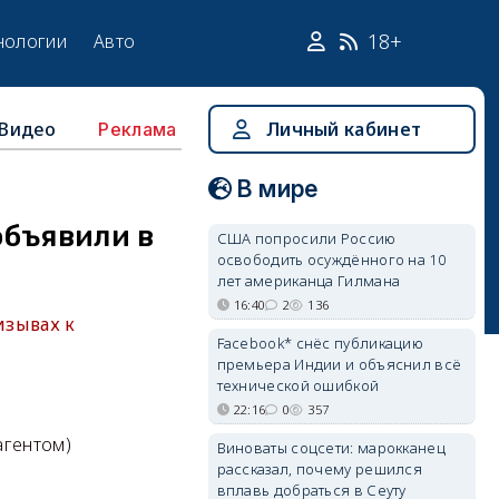
18+
нологии
Авто
Видео
Личный кабинет
Реклама
В мире
объявили в
США попросили Россию
освободить осуждённого на 10
лет американца Гилмана
16:40
2
136
изывах к
Facebook* снёс публикацию
премьера Индии и объяснил всё
технической ошибкой
22:16
0
357
агентом)
Виноваты соцсети: марокканец
рассказал, почему решился
вплавь добраться в Сеуту