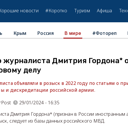
Хорошие новости
#Коротко
Туризм
Афиша
Тех
ь
Крым
Россия
#Фотореп
В мире
о журналиста Дмитрия Гордона* 
овому делу
иста объявляли в розыск в 2022 году по статьям о пр
ы и дискредитации российской армии.
rPost
29/01/2024 - 16:35
иста Дмитрия Гордона* (признан в России иностранным 
ыск, следует из базы данных российского МВД.