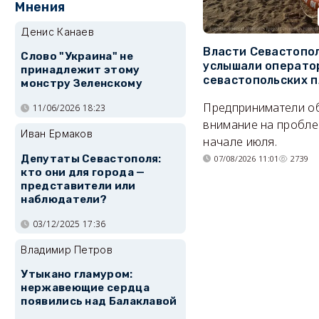
Мнения
Денис Канаев
Власти Севастопо
Слово "Украина" не
услышали операто
принадлежит этому
севастопольских 
монстру Зеленскому
Предприниматели о
11/06/2026 18:23
внимание на пробле
Иван Ермаков
начале июля.
Депутаты Севастополя:
07/08/2026 11:01
2739
кто они для города —
представители или
наблюдатели?
03/12/2025 17:36
Владимир Петров
Утыкано гламуром:
нержавеющие сердца
появились над Балаклавой