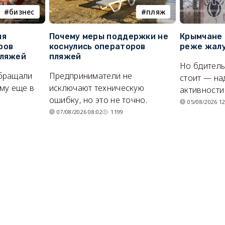
бизнес
пляж
ля
Почему меры поддержки не
Крымчане 
ров
коснулись операторов
реже жалу
пляжей
пляжей
Но бдитель
бращали
Предприниматели не
стоит — на
му еще в
исключают техническую
активности
ошибку, но это не точно.
05/08/2026 12
07/08/2026 08:02
1199