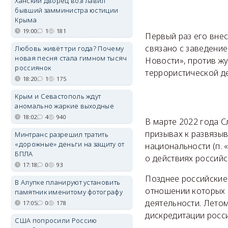
Ханский дворец возглавил
бывший замминистра юстиции
Крыма
19:00
1
181
Первый раз его внес
связано с заведени
Любовь живёт три года? Почему
новая песня стала гимном тысяч
Новости», против ж
россиянок
террористической де
18:20
1
175
Крым и Севастополь ждут
аномально жаркие выходные
18:02
4
940
В марте 2022 года С
призывах к развязыв
Минтранс разрешил тратить
«дорожные» деньги на защиту от
национальности (п. 
БПЛА
о действиях российски
17:18
0
93
Позднее российские 
В Алупке планируют установить
отношении которых 
памятник именитому фотографу
деятельности. Лето
17:05
0
178
дискредитации росс
США попросили Россию