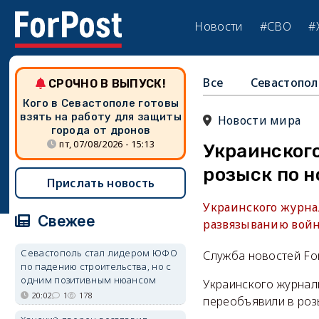
Новости
#СВО
#
Все
Севастопол
СРОЧНО В ВЫПУСК!
Кого в Севастополе готовы
взять на работу для защиты
Новости мира
города от дронов
пт, 07/08/2026 - 15:13
Украинског
розыск по н
Прислать новость
Украинского журнал
Свежее
развязыванию войн
Севастополь стал лидером ЮФО
Служба новостей Fo
по падению строительства, но с
одним позитивным нюансом
Украинского журнал
20:02
1
178
переобъявили в роз