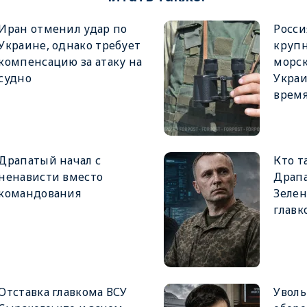
Иран отменил удар по
Росси
Украине, однако требует
крупн
компенсацию за атаку на
морск
судно
Украи
врем
Драпатый начал с
Кто т
ненависти вместо
Драпа
командования
Зеле
главк
Отставка главкома ВСУ
Увол