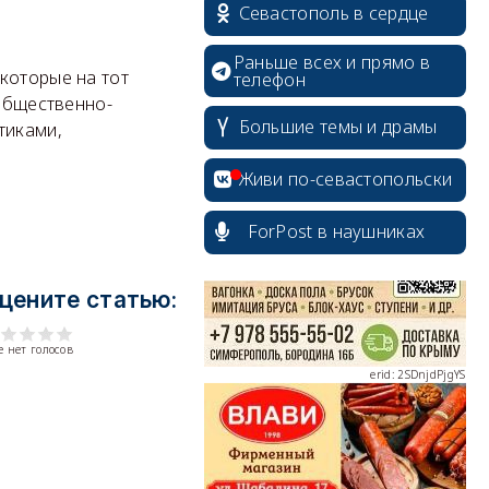
Севастополь в сердце
Раньше всех и прямо в
которые на тот
телефон
 общественно-
Большие темы и драмы
тиками,
erid: 2SDnjcrDNw6
Живи по-севастопольски
ForPost в наушниках
цените статью:
erid: 2SDnjdPjgYS
 нет голосов
erid: 2SDnjdvhGXG