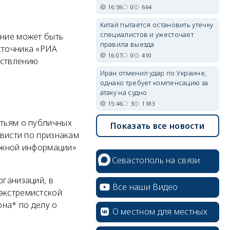
16:59
0
664
Китай пытается остановить утечку
специалистов и ужесточает
ение может быть
правила выезда
сточника «РИА
16:07
0
410
ествлению
Иран отменил удар по Украине,
однако требует компенсацию за
атаку на судно
15:46
3
1183
атьям о публичных
Показать все новости
ависти по признакам
 ложной информации»
Севастополь на связи
рганизаций, в
Все наши Видео
 экстремистской
на* по делу о
О местном для местных