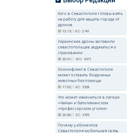
Выбор Редакции
Кого в Севастополе готовы взять
на работу для защиты города от
дронов
15:13
0
2741
Украинские дроны заставили
севастопольцев задуматься о
страховании
20:01
10
4371
Зооконфликт в Севастополе
может оставить бездомных
животных без помощи
17:02
6
3328
Что может измениться в лагере
«Чайка» и батилиманском
«профессорском уголке»
20:00
5
3709
Почему у абонентов
Севастополя мобильная связь