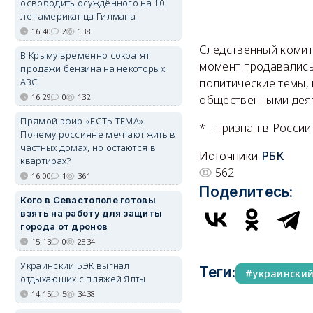
освободить осуждённого на 10
лет американца Гилмана
16:40
2
138
Следственный комит
В Крыму временно сократят
момент продавались 
продажи бензина на некоторых
АЗС
политические темы,
16:29
0
132
общественными деят
Прямой эфир «ЕСТЬ ТЕМА».
* - признан в Росси
Почему россияне мечтают жить в
частных домах, но остаются в
Источники
РБК
квартирах?
562
16:00
1
361
Поделитесь:
Кого в Севастополе готовы
взять на работу для защиты
города от дронов
15:13
0
2834
Украинский БЭК выгнал
Теги:
украински
отдыхающих с пляжей Ялты
14:15
5
3438