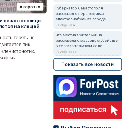
коротко
Балаклава
Губернатор Севастополя
рассказал о перспективах
электроснабжения города
и севастопольцы
В Севастополе утвердили
Н
21
3832
ются на клещей
проект застройки центра
С
Балаклавы
и
Что местная жительница
ность терять не
рассказала о массовом убийстве
Там появится туристический
М
двигается пик
в севастопольском селе
квартал с отелями и
н
 членистоногих.
21
10333
парковками.
:43
245
Показать все новости
05/08/2026 08:01
5449