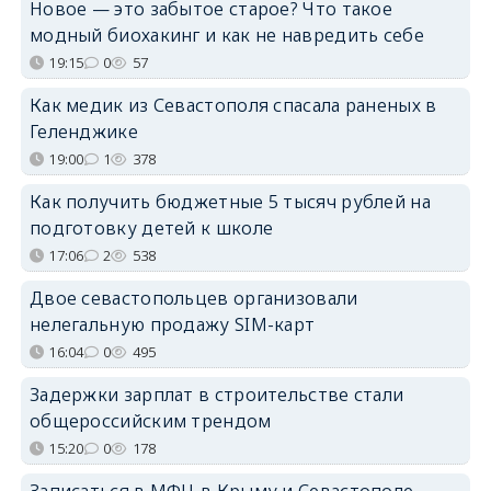
Новое — это забытое старое? Что такое
модный биохакинг и как не навредить себе
19:15
0
57
Как медик из Севастополя спасала раненых в
Геленджике
19:00
1
378
Как получить бюджетные 5 тысяч рублей на
подготовку детей к школе
17:06
2
538
Двое севастопольцев организовали
нелегальную продажу SIM-карт
16:04
0
495
Задержки зарплат в строительстве стали
общероссийским трендом
15:20
0
178
Записаться в МФЦ в Крыму и Севастополе