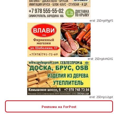
erid: 2SDnjdPjgYS
erid: 2SDnjdvhGXG
erid: 2SDnjcLUypt
Реклама на ForPost