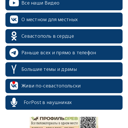
Все наши Видео
О местном для местных
Севастополь в сердце
Раньше всех и прямо в телефон
Большие темы и драмы
Живи по-севастопольски
erid: 2SDnjcrDNw6
ForPost в наушниках