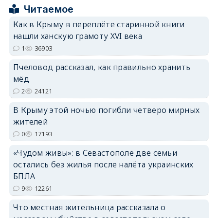
erid: 2SDnjcrDNw6
Читаемое
Как в Крыму в переплёте старинной книги
нашли ханскую грамоту XVI века
1
36903
Пчеловод рассказал, как правильно хранить
erid: 2SDnjdPjgYS
мёд
2
24121
В Крыму этой ночью погибли четверо мирных
жителей
0
17193
erid: 2SDnjdvhGXG
«Чудом живы»: в Севастополе две семьи
остались без жилья после налёта украинских
БПЛА
9
12261
Что местная жительница рассказала о