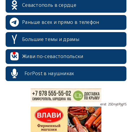
Севастополь в сердце
Раньше всех и прямо в телефон
Большие темы и драмы
erid: 2SDnjcrDNw6
Живи по-севастопольски
ForPost в наушниках
erid: 2SDnjdPjgYS