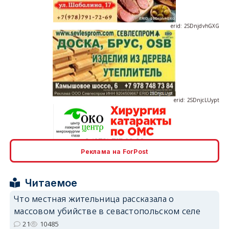
erid: 2SDnjdvhGXG
erid: 2SDnjcLUypt
Реклама на ForPost
erid: 2SDnjcrDNw6
Читаемое
Что местная жительница рассказала о
массовом убийстве в севастопольском селе
21
10485
erid: 2SDnjdPjgYS