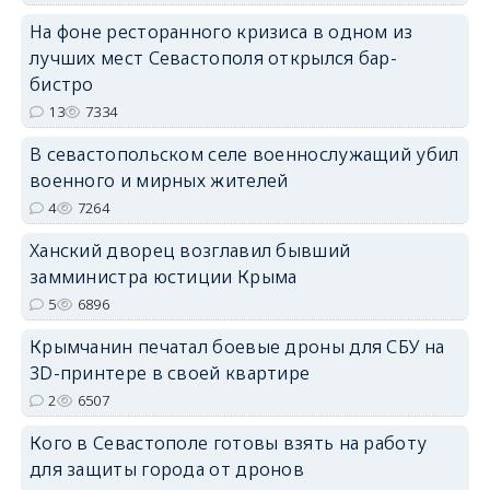
На фоне ресторанного кризиса в одном из
лучших мест Севастополя открылся бар-
бистро
13
7334
В севастопольском селе военнослужащий убил
erid: 2SDnjdvhGXG
военного и мирных жителей
4
7264
Ханский дворец возглавил бывший
замминистра юстиции Крыма
5
6896
Крымчанин печатал боевые дроны для СБУ на
3D-принтере в своей квартире
2
6507
Кого в Севастополе готовы взять на работу
для защиты города от дронов