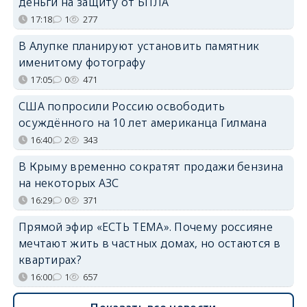
деньги на защиту от БПЛА
17:18
1
277
В Алупке планируют установить памятник
именитому фотографу
17:05
0
471
США попросили Россию освободить
осуждённого на 10 лет американца Гилмана
16:40
2
343
В Крыму временно сократят продажи бензина
на некоторых АЗС
16:29
0
371
Прямой эфир «ЕСТЬ ТЕМА». Почему россияне
мечтают жить в частных домах, но остаются в
квартирах?
16:00
1
657